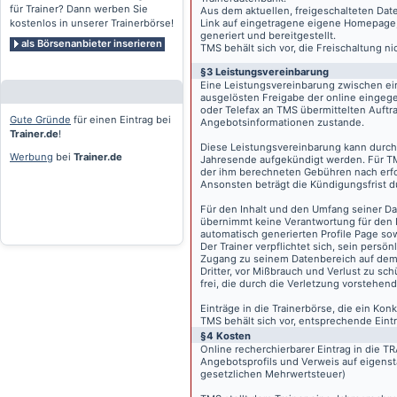
für Trainer? Dann werben Sie
Aus dem aktuellen, freigeschalteten Dat
kostenlos in unserer Trainerbörse!
Link auf eingetragene eigene Homepage, g
generiert und bereitgestellt.
als Börsenanbieter inserieren
TMS behält sich vor, die Freischaltung n
§3 Leistungsvereinbarung
Eine Leistungsvereinbarung zwischen ei
ausgelösten Freigabe der online eingeg
oder Telefax an TMS übermittelten Auftra
Gute Gründe
für einen Eintrag bei
Angebotsinformationen zustande.
Trainer.de
!
Diese Leistungsvereinbarung kann durch 
Werbung
bei
Trainer.de
Jahresende aufgekündigt werden. Für TM
der ihm berechneten Gebühren nach erfo
Ansonsten beträgt die Kündigungsfrist 
Für den Inhalt und den Umfang seiner Dat
übernimmt keine Verantwortung für den I
automatisch generierten Profile Page so
Der Trainer verpflichtet sich, sein pers
Zugang zu seinem Datenbereich auf de
Dritter, vor Mißbrauch und Verlust zu sc
frei, die durch die Verletzung vorstehend
Einträge in die Trainerbörse, die ein K
TMS behält sich vor, entsprechende Eintr
§4 Kosten
Online recherchierbarer Eintrag in die 
Angebotsprofils und Verweis auf eigenst
gesetzlichen Mehrwertsteuer)