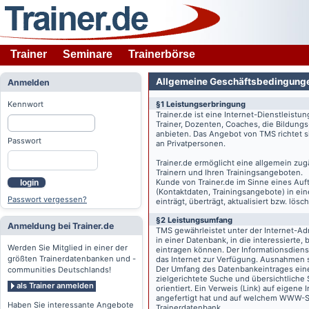
Trainer
Seminare
Trainerbörse
Allgemeine Geschäftsbedingung
Anmelden
Kennwort
§1 Leistungserbringung
Trainer.de
ist eine Internet-Dienstleistu
Trainer, Dozenten, Coaches, die Bildung
anbieten. Das Angebot von TMS richtet s
Passwort
an Privatpersonen.
Trainer.de
ermöglicht eine allgemein zug
Trainern und Ihren Trainingsangeboten.
Kunde von
Trainer.de
im Sinne eines Auftr
login
(Kontaktdaten, Trainingsangebote) in ein
Passwort vergessen?
einträgt, überträgt, aktualisiert bzw. lö
§2 Leistungsumfang
Anmeldung bei Trainer.de
TMS gewährleistet unter der Internet-A
in einer Datenbank, in die interessierte,
Werden Sie Mitglied in einer der
eintragen können. Der Informationsdien
größten Trainerdatenbanken und -
das Internet zur Verfügung. Ausnahmen s
Der Umfang des Datenbankeintrages eines 
communities Deutschlands!
zielgerichtete Suche und übersichtliche
als Trainer anmelden
orientiert. Ein Verweis (Link) auf eigene
angefertigt hat und auf welchem WWW-Serv
Haben Sie interessante Angebote
Trainerdatenbank.