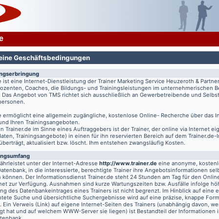
e
eine Geschäftsbedingungen
ungserbringung
e
ist eine Internet-Dienstleistung der Trainer Marketing Service Heuzeroth & Partne
 Dozenten, Coaches, die Bildungs- und Trainingsleistungen im unternehmerischen B
. Das Angebot von TMS richtet sich ausschließlich an Gewerbetreibende und Selbst
tpersonen.
e
ermöglicht eine allgemein zugängliche, kostenlose Online- Recherche über das I
 und Ihren Trainingsangeboten.
on
Trainer.de
im Sinne eines Auftraggebers ist der Trainer, der online via Internet e
aten, Trainingsangebote) in einen für ihn reservierten Bereich auf dem
Trainer.de
-
 überträgt, aktualisiert bzw. löscht. Ihm entstehen zwangsläufig Kosten.
ungsumfang
hrleistet unter der Internet-Adresse
http://www.trainer.de
eine anonyme, kosten
Datenbank, in die interessierte, berechtigte Trainer ihre Angebotsinformationen sel
n können. Der Informationsdienst
Trainer.de
steht 24 Stunden am Tag für den Online
rnet zur Verfügung. Ausnahmen sind kurze Wartungszeiten bzw. Ausfälle infolge hö
g des Datenbankeintrages eines Trainers ist nicht begrenzt. Im Hinblick auf eine e
chtete Suche und übersichtliche Suchergebnisse wird auf eine präzise, knappe For
t. Ein Verweis (Link) auf eigene Internet-Seiten des Trainers (unabhängig davon, we
gt hat und auf welchem WWW-Server sie liegen) ist Bestandteil der Informationen i
atenbank.