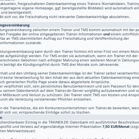
aktuellen, freigeschalteten Datenbankeintrag eines Trainers (Kontaktdaten, Traini
eingetragene eigene Homepage, ggf. bereitgestellte Bilddatei) wird automatisch ein
 und bereitgestellt.
t sich vor, die Freischaltung nicht relevanter Datenbankeinträge abzulehnen.
ungsvereinbarung
stungsvereinbarung zwischen einem Trainer und TMS kommt automatisch mit der pe
ten Freigabe der online eingegebenen Trainer-Informationen
und
einem schriftlich
fax an TMS übermittelten Auftrag zur Freischaltung und Veröffentlichung der
informationen zustande.
istungsvereinbarung kann durch den Trainer formlos mit einer Frist von einem Mon
de aufgekündigt werden. Für TMS endet sie automatisch, wenn ein Trainer mit der
berechneten Gebühren nach erfolgter Mahnung einen weiteren Monat in Zahlungsv
n beträgt die Kündigungsfrist durch TMS drei Monate zum Jahresende.
nhalt und den Umfang seiner Datenbankeinträge ist der Trainer selbst verantwortli
t keine Verantwortung für den Inhalt der aus dem aktuellen Datenbankeintrag eine
sch generierten Profile Page sowie daraus abgeleitete Ansprüche.
er verpflichtet sich, sein persönliches Benutzerkennwort und sein Passwort für de
u seinem Datenbereich auf dem
Trainer.de
-Server sorgfältig aufzubewahren und vo
vor Mißbrauch und Verlust zu schützen. Der Trainer stellt TMS von Kosten und Anspr
 durch die Verletzung vorstehender Pflichten entstehen.
 in die Trainerbörse, die ein Konkurrenzunternehmen von Trainer.de bewerben, wer
t sich vor, entsprechende Einträge sofort zu löschen.
en
echerchierbarer Eintrag in die TRAINER.DE-Datenbank mit ausführlicher Beschreibu
profils und Verweis auf eigenständige Internet-Präsentation
7,50 EUR/Monat
(zzgl
chen Mehrwertsteuer)