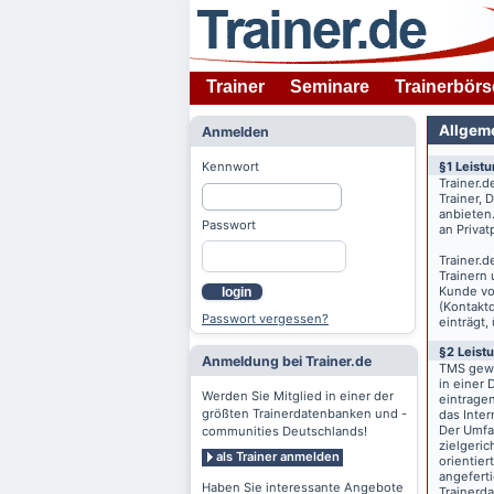
Trainer
Seminare
Trainerbörs
Allgem
Anmelden
Kennwort
§1 Leist
Trainer.d
Trainer,
anbieten
Passwort
an Priva
Trainer.d
Trainern
Kunde v
login
(Kontaktd
Passwort vergessen?
einträgt,
§2 Leist
Anmeldung bei Trainer.de
TMS gewä
in einer 
Werden Sie Mitglied in einer der
eintrage
größten Trainerdatenbanken und -
das Inte
Der Umfan
communities Deutschlands!
zielgeri
als Trainer anmelden
orientier
angeferti
Haben Sie interessante Angebote
Trainerd