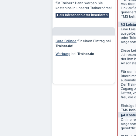
für Trainer? Dann werben Sie
Aus dem 
kostenlos in unserer Trainerbörse!
Link auf 
generiert
als Börsenanbieter inserieren
TMS behäl
§3 Leist
Eine Lei
ausgelös
oder Tele
Gute Gründe
für einen Eintrag bei
Angebots
Trainer.de
!
Diese Le
Werbung
bei
Trainer.de
Jahresen
der ihm 
Ansonste
Für den I
übernimm
automati
Der Train
Zugang z
Dritter, 
frei, die
Einträge
TMS behäl
§4 Kost
Online r
Angebots
gesetzli