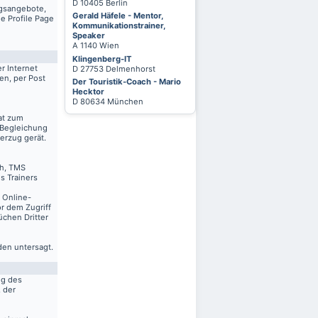
D 10405 Berlin
ngsangebote,
Gerald Häfele - Mentor,
e Profile Page
Kommunikationstrainer,
Speaker
A 1140 Wien
Klingenberg-IT
r Internet
D 27753 Delmenhorst
en, per Post
Der Touristik-Coach - Mario
Hecktor
D 80634 München
at zum
 Begleichung
erzug gerät.
ch, TMS
s Trainers
n Online-
r dem Zugriff
üchen Dritter
den untersagt.
ng des
. der