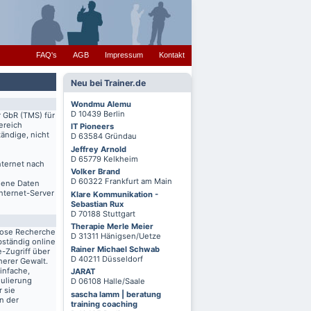
FAQ's
AGB
Impressum
Kontakt
Neu bei Trainer.de
Wondmu Alemu
D 10439 Berlin
r GbR (TMS) für
ereich
IT Pioneers
ändige, nicht
D 63584 Gründau
Jeffrey Arnold
D 65779 Kelkheim
nternet nach
Volker Brand
D 60322 Frankfurt am Main
igene Daten
Internet-Server
Klare Kommunikation -
Sebastian Rux
D 70188 Stuttgart
Therapie Merle Meier
lose Recherche
D 31311 Hänigsen/Uetze
bständig online
Rainer Michael Schwab
-Zugriff über
D 40211 Düsseldorf
herer Gewalt.
infache,
JARAT
mulierung
D 06108 Halle/Saale
r sie
sascha lamm | beratung
n der
training coaching