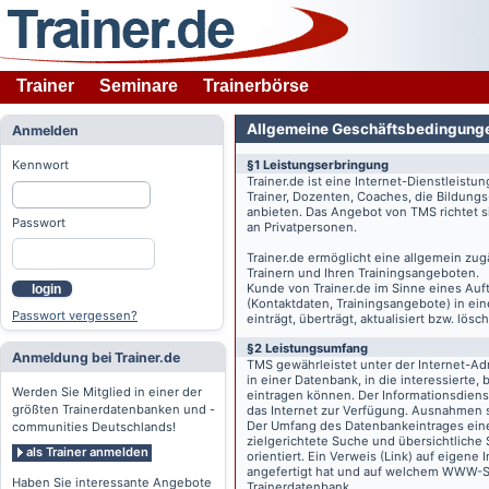
Trainer
Seminare
Trainerbörse
Allgemeine Geschäftsbedingung
Anmelden
Kennwort
§1 Leistungserbringung
Trainer.de
ist eine Internet-Dienstleistu
Trainer, Dozenten, Coaches, die Bildung
anbieten. Das Angebot von TMS richtet s
Passwort
an Privatpersonen.
Trainer.de
ermöglicht eine allgemein zug
Trainern und Ihren Trainingsangeboten.
Kunde von
Trainer.de
im Sinne eines Auftr
login
(Kontaktdaten, Trainingsangebote) in ein
Passwort vergessen?
einträgt, überträgt, aktualisiert bzw. lö
§2 Leistungsumfang
Anmeldung bei Trainer.de
TMS gewährleistet unter der Internet-A
in einer Datenbank, in die interessierte,
Werden Sie Mitglied in einer der
eintragen können. Der Informationsdien
größten Trainerdatenbanken und -
das Internet zur Verfügung. Ausnahmen s
Der Umfang des Datenbankeintrages eines 
communities Deutschlands!
zielgerichtete Suche und übersichtliche
als Trainer anmelden
orientiert. Ein Verweis (Link) auf eigene
angefertigt hat und auf welchem WWW-Serv
Haben Sie interessante Angebote
Trainerdatenbank.