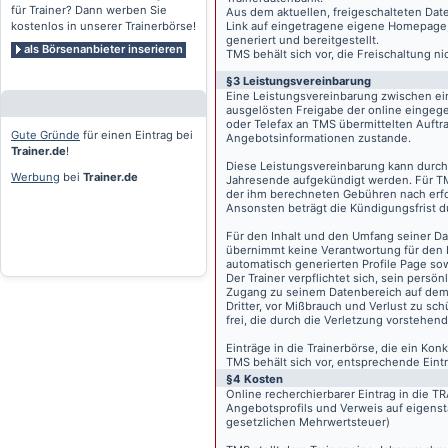
für Trainer? Dann werben Sie
Aus dem aktuellen, freigeschalteten Dat
kostenlos in unserer Trainerbörse!
Link auf eingetragene eigene Homepage, g
generiert und bereitgestellt.
als Börsenanbieter inserieren
TMS behält sich vor, die Freischaltung n
§3 Leistungsvereinbarung
Eine Leistungsvereinbarung zwischen ei
ausgelösten Freigabe der online eingeg
oder Telefax an TMS übermittelten Auftra
Gute Gründe
für einen Eintrag bei
Angebotsinformationen zustande.
Trainer.de
!
Diese Leistungsvereinbarung kann durch 
Werbung
bei
Trainer.de
Jahresende aufgekündigt werden. Für TM
der ihm berechneten Gebühren nach erfo
Ansonsten beträgt die Kündigungsfrist 
Für den Inhalt und den Umfang seiner Dat
übernimmt keine Verantwortung für den I
automatisch generierten Profile Page so
Der Trainer verpflichtet sich, sein pers
Zugang zu seinem Datenbereich auf de
Dritter, vor Mißbrauch und Verlust zu sc
frei, die durch die Verletzung vorstehend
Einträge in die Trainerbörse, die ein K
TMS behält sich vor, entsprechende Eintr
§4 Kosten
Online recherchierbarer Eintrag in die 
Angebotsprofils und Verweis auf eigenst
gesetzlichen Mehrwertsteuer)