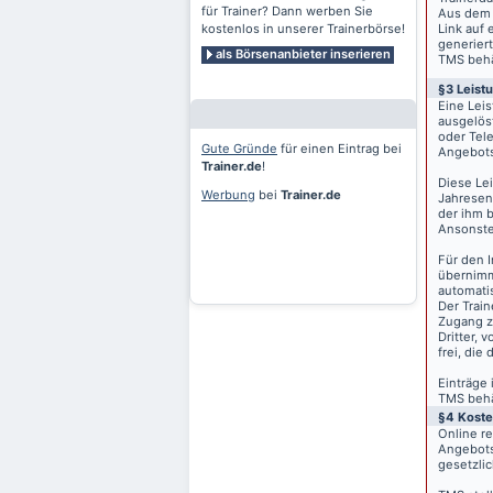
für Trainer? Dann werben Sie
Aus dem 
kostenlos in unserer Trainerbörse!
Link auf 
generiert
als Börsenanbieter inserieren
TMS behäl
§3 Leist
Eine Lei
ausgelös
oder Tele
Gute Gründe
für einen Eintrag bei
Angebots
Trainer.de
!
Diese Le
Werbung
bei
Trainer.de
Jahresen
der ihm 
Ansonste
Für den I
übernimm
automati
Der Train
Zugang z
Dritter, 
frei, die
Einträge
TMS behäl
§4 Kost
Online r
Angebots
gesetzli