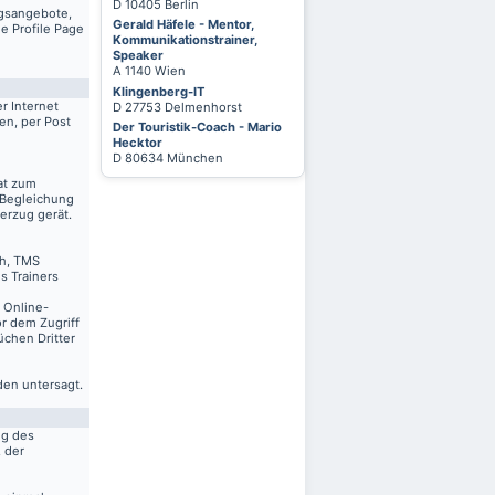
D 10405 Berlin
ngsangebote,
Gerald Häfele - Mentor,
e Profile Page
Kommunikationstrainer,
Speaker
A 1140 Wien
Klingenberg-IT
r Internet
D 27753 Delmenhorst
en, per Post
Der Touristik-Coach - Mario
Hecktor
D 80634 München
at zum
 Begleichung
erzug gerät.
ch, TMS
s Trainers
n Online-
r dem Zugriff
üchen Dritter
den untersagt.
ng des
. der