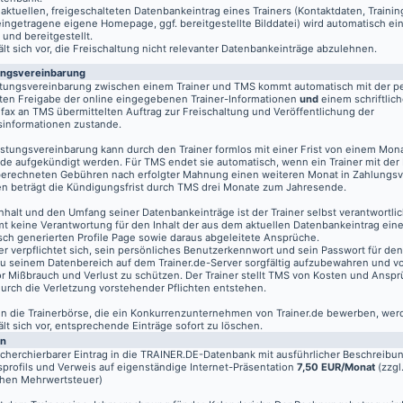
aktuellen, freigeschalteten Datenbankeintrag eines Trainers (Kontaktdaten, Traini
eingetragene eigene Homepage, ggf. bereitgestellte Bilddatei) wird automatisch ein
 und bereitgestellt.
t sich vor, die Freischaltung nicht relevanter Datenbankeinträge abzulehnen.
ungsvereinbarung
stungsvereinbarung zwischen einem Trainer und TMS kommt automatisch mit der pe
ten Freigabe der online eingegebenen Trainer-Informationen
und
einem schriftlich
fax an TMS übermittelten Auftrag zur Freischaltung und Veröffentlichung der
informationen zustande.
istungsvereinbarung kann durch den Trainer formlos mit einer Frist von einem Mon
de aufgekündigt werden. Für TMS endet sie automatisch, wenn ein Trainer mit der
berechneten Gebühren nach erfolgter Mahnung einen weiteren Monat in Zahlungsv
n beträgt die Kündigungsfrist durch TMS drei Monate zum Jahresende.
nhalt und den Umfang seiner Datenbankeinträge ist der Trainer selbst verantwortli
t keine Verantwortung für den Inhalt der aus dem aktuellen Datenbankeintrag eine
sch generierten Profile Page sowie daraus abgeleitete Ansprüche.
er verpflichtet sich, sein persönliches Benutzerkennwort und sein Passwort für de
u seinem Datenbereich auf dem
Trainer.de
-Server sorgfältig aufzubewahren und vo
vor Mißbrauch und Verlust zu schützen. Der Trainer stellt TMS von Kosten und Anspr
 durch die Verletzung vorstehender Pflichten entstehen.
 in die Trainerbörse, die ein Konkurrenzunternehmen von Trainer.de bewerben, wer
t sich vor, entsprechende Einträge sofort zu löschen.
en
echerchierbarer Eintrag in die TRAINER.DE-Datenbank mit ausführlicher Beschreibu
profils und Verweis auf eigenständige Internet-Präsentation
7,50 EUR/Monat
(zzgl
chen Mehrwertsteuer)