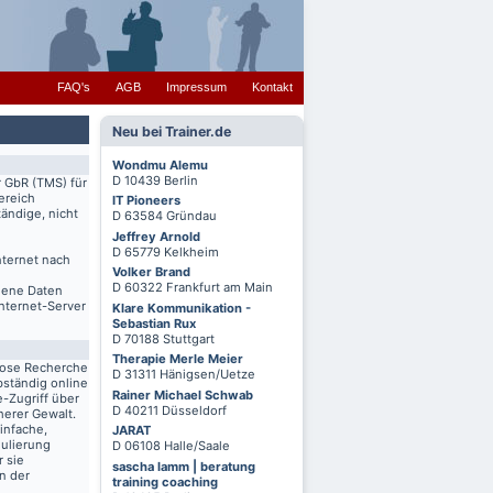
FAQ's
AGB
Impressum
Kontakt
Neu bei Trainer.de
Wondmu Alemu
D 10439 Berlin
r GbR (TMS) für
ereich
IT Pioneers
ändige, nicht
D 63584 Gründau
Jeffrey Arnold
D 65779 Kelkheim
nternet nach
Volker Brand
D 60322 Frankfurt am Main
igene Daten
Internet-Server
Klare Kommunikation -
Sebastian Rux
D 70188 Stuttgart
Therapie Merle Meier
lose Recherche
D 31311 Hänigsen/Uetze
bständig online
Rainer Michael Schwab
-Zugriff über
D 40211 Düsseldorf
herer Gewalt.
infache,
JARAT
mulierung
D 06108 Halle/Saale
r sie
sascha lamm | beratung
n der
training coaching