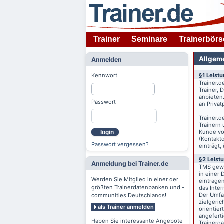
Trainer
Seminare
Trainerbörs
Allgem
Anmelden
Kennwort
§1 Leist
Trainer.d
Trainer,
anbieten
Passwort
an Priva
Trainer.d
Trainern
Kunde v
login
(Kontaktd
Passwort vergessen?
einträgt,
§2 Leist
Anmeldung bei Trainer.de
TMS gewä
in einer 
Werden Sie Mitglied in einer der
eintrage
größten Trainerdatenbanken und -
das Inte
Der Umfan
communities Deutschlands!
zielgeri
als Trainer anmelden
orientier
angeferti
Haben Sie interessante Angebote
Trainerd