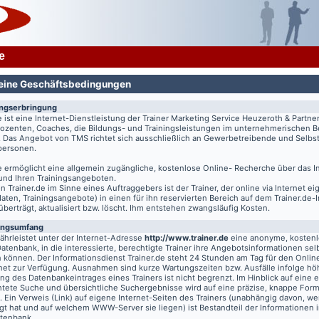
e
eine Geschäftsbedingungen
ungserbringung
e
ist eine Internet-Dienstleistung der Trainer Marketing Service Heuzeroth & Partne
 Dozenten, Coaches, die Bildungs- und Trainingsleistungen im unternehmerischen B
. Das Angebot von TMS richtet sich ausschließlich an Gewerbetreibende und Selbst
tpersonen.
e
ermöglicht eine allgemein zugängliche, kostenlose Online- Recherche über das I
 und Ihren Trainingsangeboten.
on
Trainer.de
im Sinne eines Auftraggebers ist der Trainer, der online via Internet e
aten, Trainingsangebote) in einen für ihn reservierten Bereich auf dem
Trainer.de
-
 überträgt, aktualisiert bzw. löscht. Ihm entstehen zwangsläufig Kosten.
ungsumfang
hrleistet unter der Internet-Adresse
http://www.trainer.de
eine anonyme, kosten
Datenbank, in die interessierte, berechtigte Trainer ihre Angebotsinformationen sel
n können. Der Informationsdienst
Trainer.de
steht 24 Stunden am Tag für den Online
rnet zur Verfügung. Ausnahmen sind kurze Wartungszeiten bzw. Ausfälle infolge hö
g des Datenbankeintrages eines Trainers ist nicht begrenzt. Im Hinblick auf eine e
chtete Suche und übersichtliche Suchergebnisse wird auf eine präzise, knappe For
t. Ein Verweis (Link) auf eigene Internet-Seiten des Trainers (unabhängig davon, we
gt hat und auf welchem WWW-Server sie liegen) ist Bestandteil der Informationen i
atenbank.