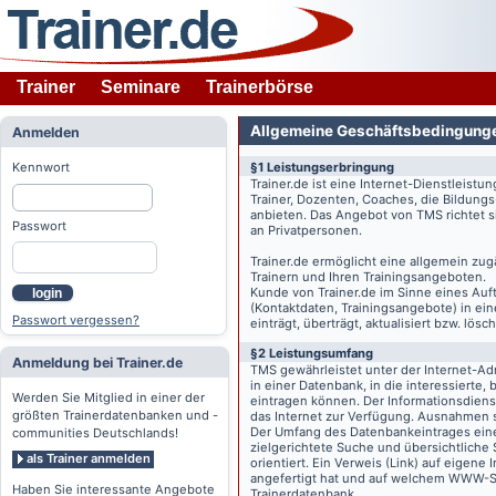
Trainer
Seminare
Trainerbörse
Allgemeine Geschäftsbedingung
Anmelden
Kennwort
§1 Leistungserbringung
Trainer.de
ist eine Internet-Dienstleistu
Trainer, Dozenten, Coaches, die Bildung
anbieten. Das Angebot von TMS richtet s
Passwort
an Privatpersonen.
Trainer.de
ermöglicht eine allgemein zug
Trainern und Ihren Trainingsangeboten.
Kunde von
Trainer.de
im Sinne eines Auftr
login
(Kontaktdaten, Trainingsangebote) in ein
Passwort vergessen?
einträgt, überträgt, aktualisiert bzw. lö
§2 Leistungsumfang
Anmeldung bei Trainer.de
TMS gewährleistet unter der Internet-A
in einer Datenbank, in die interessierte,
Werden Sie Mitglied in einer der
eintragen können. Der Informationsdien
größten Trainerdatenbanken und -
das Internet zur Verfügung. Ausnahmen s
Der Umfang des Datenbankeintrages eines 
communities Deutschlands!
zielgerichtete Suche und übersichtliche
als Trainer anmelden
orientiert. Ein Verweis (Link) auf eigene
angefertigt hat und auf welchem WWW-Serv
Haben Sie interessante Angebote
Trainerdatenbank.