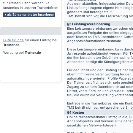
für Trainer? Dann werben Sie
Aus dem aktuellen, freigeschalteten Dat
kostenlos in unserer Trainerbörse!
Link auf eingetragene eigene Homepage, g
generiert und bereitgestellt.
als Börsenanbieter inserieren
TMS behält sich vor, die Freischaltung n
§3 Leistungsvereinbarung
Eine Leistungsvereinbarung zwischen ei
ausgelösten Freigabe der online eingeg
oder Telefax an TMS übermittelten Auftra
Gute Gründe
für einen Eintrag bei
Angebotsinformationen zustande.
Trainer.de
!
Diese Leistungsvereinbarung kann durch 
Werbung
bei
Trainer.de
Jahresende aufgekündigt werden. Für TM
der ihm berechneten Gebühren nach erfo
Ansonsten beträgt die Kündigungsfrist 
Für den Inhalt und den Umfang seiner Dat
übernimmt keine Verantwortung für den I
automatisch generierten Profile Page so
Der Trainer verpflichtet sich, sein pers
Zugang zu seinem Datenbereich auf de
Dritter, vor Mißbrauch und Verlust zu sc
frei, die durch die Verletzung vorstehend
Einträge in die Trainerbörse, die ein K
TMS behält sich vor, entsprechende Eintr
§4 Kosten
Online recherchierbarer Eintrag in die 
Angebotsprofils und Verweis auf eigenst
gesetzlichen Mehrwertsteuer)