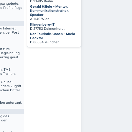
D 10405 Berlin
ngsangebote,
Gerald Häfele - Mentor,
e Profile Page
Kommunikationstrainer,
Speaker
A 1140 Wien
Klingenberg-IT
r Internet
D 27753 Delmenhorst
en, per Post
Der Touristik-Coach - Mario
Hecktor
D 80634 München
at zum
 Begleichung
erzug gerät.
ch, TMS
s Trainers
n Online-
r dem Zugriff
üchen Dritter
den untersagt.
ng des
. der