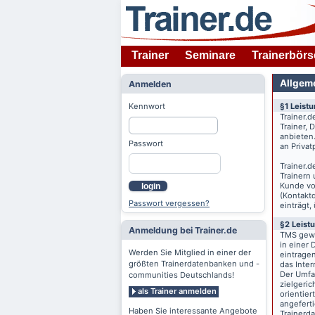
Trainer
Seminare
Trainerbörs
Allgem
Anmelden
Kennwort
§1 Leist
Trainer.d
Trainer,
anbieten
Passwort
an Priva
Trainer.d
Trainern
Kunde v
login
(Kontaktd
Passwort vergessen?
einträgt,
§2 Leist
Anmeldung bei Trainer.de
TMS gewä
in einer 
Werden Sie Mitglied in einer der
eintrage
größten Trainerdatenbanken und -
das Inte
Der Umfan
communities Deutschlands!
zielgeri
als Trainer anmelden
orientier
angeferti
Haben Sie interessante Angebote
Trainerd