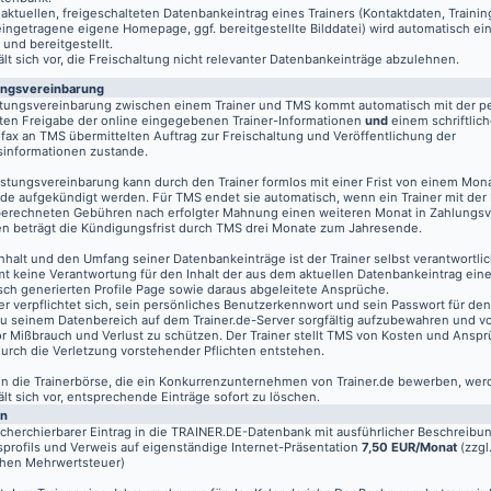
aktuellen, freigeschalteten Datenbankeintrag eines Trainers (Kontaktdaten, Traini
eingetragene eigene Homepage, ggf. bereitgestellte Bilddatei) wird automatisch ein
 und bereitgestellt.
t sich vor, die Freischaltung nicht relevanter Datenbankeinträge abzulehnen.
ungsvereinbarung
stungsvereinbarung zwischen einem Trainer und TMS kommt automatisch mit der pe
ten Freigabe der online eingegebenen Trainer-Informationen
und
einem schriftlich
fax an TMS übermittelten Auftrag zur Freischaltung und Veröffentlichung der
informationen zustande.
istungsvereinbarung kann durch den Trainer formlos mit einer Frist von einem Mon
de aufgekündigt werden. Für TMS endet sie automatisch, wenn ein Trainer mit der
berechneten Gebühren nach erfolgter Mahnung einen weiteren Monat in Zahlungsv
n beträgt die Kündigungsfrist durch TMS drei Monate zum Jahresende.
nhalt und den Umfang seiner Datenbankeinträge ist der Trainer selbst verantwortli
t keine Verantwortung für den Inhalt der aus dem aktuellen Datenbankeintrag eine
sch generierten Profile Page sowie daraus abgeleitete Ansprüche.
er verpflichtet sich, sein persönliches Benutzerkennwort und sein Passwort für de
u seinem Datenbereich auf dem
Trainer.de
-Server sorgfältig aufzubewahren und vo
vor Mißbrauch und Verlust zu schützen. Der Trainer stellt TMS von Kosten und Anspr
 durch die Verletzung vorstehender Pflichten entstehen.
 in die Trainerbörse, die ein Konkurrenzunternehmen von Trainer.de bewerben, wer
t sich vor, entsprechende Einträge sofort zu löschen.
en
echerchierbarer Eintrag in die TRAINER.DE-Datenbank mit ausführlicher Beschreibu
profils und Verweis auf eigenständige Internet-Präsentation
7,50 EUR/Monat
(zzgl
chen Mehrwertsteuer)