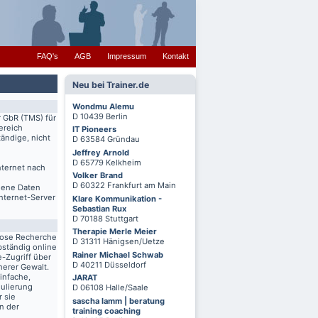
FAQ's
AGB
Impressum
Kontakt
Neu bei Trainer.de
Wondmu Alemu
D 10439 Berlin
r GbR (TMS) für
ereich
IT Pioneers
ändige, nicht
D 63584 Gründau
Jeffrey Arnold
D 65779 Kelkheim
nternet nach
Volker Brand
D 60322 Frankfurt am Main
igene Daten
Internet-Server
Klare Kommunikation -
Sebastian Rux
D 70188 Stuttgart
Therapie Merle Meier
lose Recherche
D 31311 Hänigsen/Uetze
bständig online
Rainer Michael Schwab
-Zugriff über
D 40211 Düsseldorf
herer Gewalt.
infache,
JARAT
mulierung
D 06108 Halle/Saale
r sie
sascha lamm | beratung
n der
training coaching