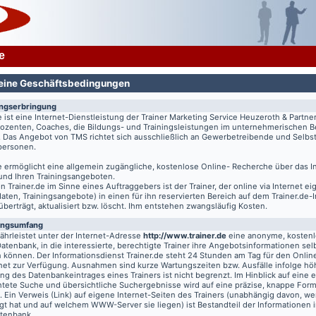
e
eine Geschäftsbedingungen
ungserbringung
e
ist eine Internet-Dienstleistung der Trainer Marketing Service Heuzeroth & Partne
 Dozenten, Coaches, die Bildungs- und Trainingsleistungen im unternehmerischen B
. Das Angebot von TMS richtet sich ausschließlich an Gewerbetreibende und Selbst
tpersonen.
e
ermöglicht eine allgemein zugängliche, kostenlose Online- Recherche über das I
 und Ihren Trainingsangeboten.
on
Trainer.de
im Sinne eines Auftraggebers ist der Trainer, der online via Internet e
aten, Trainingsangebote) in einen für ihn reservierten Bereich auf dem
Trainer.de
-
 überträgt, aktualisiert bzw. löscht. Ihm entstehen zwangsläufig Kosten.
ungsumfang
hrleistet unter der Internet-Adresse
http://www.trainer.de
eine anonyme, kosten
Datenbank, in die interessierte, berechtigte Trainer ihre Angebotsinformationen sel
n können. Der Informationsdienst
Trainer.de
steht 24 Stunden am Tag für den Online
rnet zur Verfügung. Ausnahmen sind kurze Wartungszeiten bzw. Ausfälle infolge hö
g des Datenbankeintrages eines Trainers ist nicht begrenzt. Im Hinblick auf eine e
chtete Suche und übersichtliche Suchergebnisse wird auf eine präzise, knappe For
t. Ein Verweis (Link) auf eigene Internet-Seiten des Trainers (unabhängig davon, we
gt hat und auf welchem WWW-Server sie liegen) ist Bestandteil der Informationen i
atenbank.