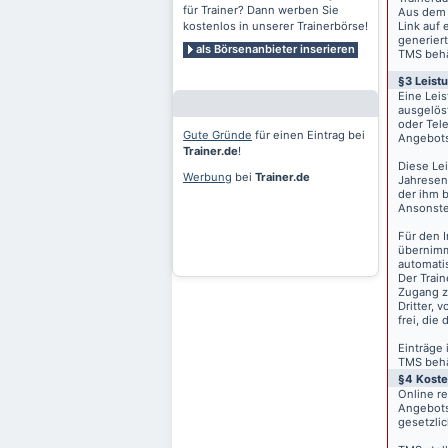
für Trainer? Dann werben Sie
Aus dem 
kostenlos in unserer Trainerbörse!
Link auf 
generiert
als Börsenanbieter inserieren
TMS behäl
§3 Leist
Eine Lei
ausgelös
oder Tele
Gute Gründe
für einen Eintrag bei
Angebots
Trainer.de
!
Diese Le
Werbung
bei
Trainer.de
Jahresen
der ihm 
Ansonste
Für den I
übernimm
automati
Der Train
Zugang z
Dritter, 
frei, die
Einträge
TMS behäl
§4 Kost
Online r
Angebots
gesetzli