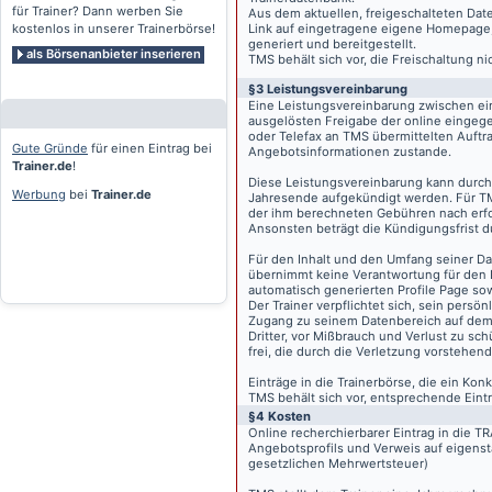
für Trainer? Dann werben Sie
Aus dem aktuellen, freigeschalteten Dat
kostenlos in unserer Trainerbörse!
Link auf eingetragene eigene Homepage, g
generiert und bereitgestellt.
als Börsenanbieter inserieren
TMS behält sich vor, die Freischaltung n
§3 Leistungsvereinbarung
Eine Leistungsvereinbarung zwischen ei
ausgelösten Freigabe der online eingeg
oder Telefax an TMS übermittelten Auftra
Gute Gründe
für einen Eintrag bei
Angebotsinformationen zustande.
Trainer.de
!
Diese Leistungsvereinbarung kann durch 
Werbung
bei
Trainer.de
Jahresende aufgekündigt werden. Für TM
der ihm berechneten Gebühren nach erfo
Ansonsten beträgt die Kündigungsfrist 
Für den Inhalt und den Umfang seiner Dat
übernimmt keine Verantwortung für den I
automatisch generierten Profile Page so
Der Trainer verpflichtet sich, sein pers
Zugang zu seinem Datenbereich auf de
Dritter, vor Mißbrauch und Verlust zu sc
frei, die durch die Verletzung vorstehend
Einträge in die Trainerbörse, die ein K
TMS behält sich vor, entsprechende Eintr
§4 Kosten
Online recherchierbarer Eintrag in die 
Angebotsprofils und Verweis auf eigenst
gesetzlichen Mehrwertsteuer)