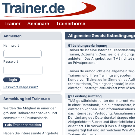
Trainer
Seminare
Trainerbörse
Allgemeine Geschäftsbedingung
Anmelden
Kennwort
§1 Leistungserbringung
Trainer.de
ist eine Internet-Dienstleistu
Trainer, Dozenten, Coaches, die Bildung
anbieten. Das Angebot von TMS richtet s
Passwort
an Privatpersonen.
Trainer.de
ermöglicht eine allgemein zug
Trainern und Ihren Trainingsangeboten.
Kunde von
Trainer.de
im Sinne eines Auftr
login
(Kontaktdaten, Trainingsangebote) in ein
Passwort vergessen?
einträgt, überträgt, aktualisiert bzw. lö
§2 Leistungsumfang
Anmeldung bei Trainer.de
TMS gewährleistet unter der Internet-A
in einer Datenbank, in die interessierte,
Werden Sie Mitglied in einer der
eintragen können. Der Informationsdien
größten Trainerdatenbanken und -
das Internet zur Verfügung. Ausnahmen s
Der Umfang des Datenbankeintrages eines 
communities Deutschlands!
zielgerichtete Suche und übersichtliche
als Trainer anmelden
orientiert. Ein Verweis (Link) auf eigene
angefertigt hat und auf welchem WWW-Serv
Haben Sie interessante Angebote
Trainerdatenbank.