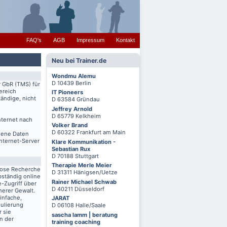
FAQ's
AGB
Impressum
Kontakt
Neu bei Trainer.de
Wondmu Alemu
D 10439 Berlin
r GbR (TMS) für
ereich
IT Pioneers
ändige, nicht
D 63584 Gründau
Jeffrey Arnold
D 65779 Kelkheim
nternet nach
Volker Brand
D 60322 Frankfurt am Main
igene Daten
Internet-Server
Klare Kommunikation -
Sebastian Rux
D 70188 Stuttgart
Therapie Merle Meier
lose Recherche
D 31311 Hänigsen/Uetze
bständig online
Rainer Michael Schwab
-Zugriff über
D 40211 Düsseldorf
herer Gewalt.
infache,
JARAT
mulierung
D 06108 Halle/Saale
r sie
sascha lamm | beratung
n der
training coaching