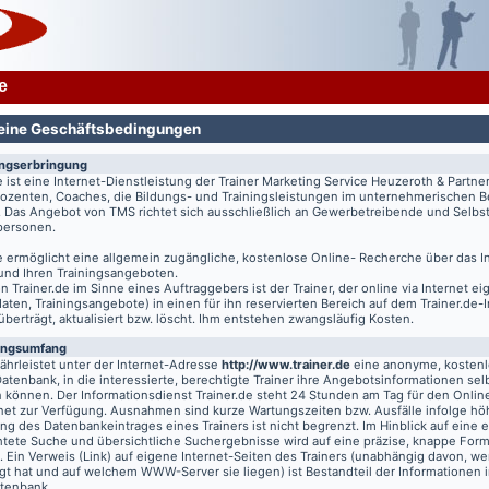
e
eine Geschäftsbedingungen
ungserbringung
e
ist eine Internet-Dienstleistung der Trainer Marketing Service Heuzeroth & Partne
 Dozenten, Coaches, die Bildungs- und Trainingsleistungen im unternehmerischen B
. Das Angebot von TMS richtet sich ausschließlich an Gewerbetreibende und Selbst
tpersonen.
e
ermöglicht eine allgemein zugängliche, kostenlose Online- Recherche über das I
 und Ihren Trainingsangeboten.
on
Trainer.de
im Sinne eines Auftraggebers ist der Trainer, der online via Internet e
aten, Trainingsangebote) in einen für ihn reservierten Bereich auf dem
Trainer.de
-
 überträgt, aktualisiert bzw. löscht. Ihm entstehen zwangsläufig Kosten.
ungsumfang
hrleistet unter der Internet-Adresse
http://www.trainer.de
eine anonyme, kosten
Datenbank, in die interessierte, berechtigte Trainer ihre Angebotsinformationen sel
n können. Der Informationsdienst
Trainer.de
steht 24 Stunden am Tag für den Online
rnet zur Verfügung. Ausnahmen sind kurze Wartungszeiten bzw. Ausfälle infolge hö
g des Datenbankeintrages eines Trainers ist nicht begrenzt. Im Hinblick auf eine e
chtete Suche und übersichtliche Suchergebnisse wird auf eine präzise, knappe For
t. Ein Verweis (Link) auf eigene Internet-Seiten des Trainers (unabhängig davon, we
gt hat und auf welchem WWW-Server sie liegen) ist Bestandteil der Informationen i
atenbank.