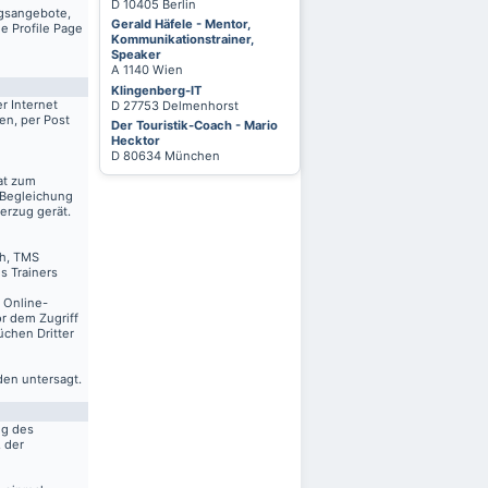
D 10405 Berlin
ngsangebote,
Gerald Häfele - Mentor,
e Profile Page
Kommunikationstrainer,
Speaker
A 1140 Wien
Klingenberg-IT
r Internet
D 27753 Delmenhorst
en, per Post
Der Touristik-Coach - Mario
Hecktor
D 80634 München
at zum
 Begleichung
erzug gerät.
ch, TMS
s Trainers
n Online-
r dem Zugriff
üchen Dritter
den untersagt.
ng des
. der