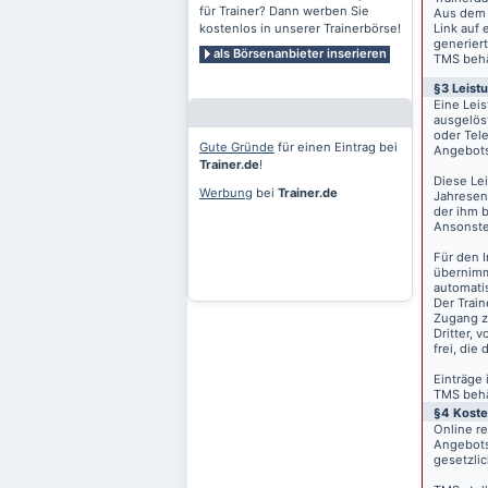
für Trainer? Dann werben Sie
Aus dem 
kostenlos in unserer Trainerbörse!
Link auf 
generiert
als Börsenanbieter inserieren
TMS behäl
§3 Leist
Eine Lei
ausgelös
oder Tele
Gute Gründe
für einen Eintrag bei
Angebots
Trainer.de
!
Diese Le
Werbung
bei
Trainer.de
Jahresen
der ihm 
Ansonste
Für den I
übernimm
automati
Der Train
Zugang z
Dritter, 
frei, die
Einträge
TMS behäl
§4 Kost
Online r
Angebots
gesetzli