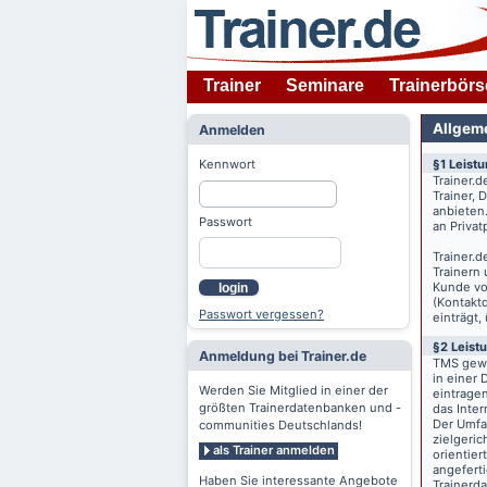
Trainer
Seminare
Trainerbörs
Allgem
Anmelden
Kennwort
§1 Leist
Trainer.d
Trainer,
anbieten
Passwort
an Priva
Trainer.d
Trainern
Kunde v
login
(Kontaktd
Passwort vergessen?
einträgt,
§2 Leist
Anmeldung bei Trainer.de
TMS gewä
in einer 
Werden Sie Mitglied in einer der
eintrage
größten Trainerdatenbanken und -
das Inte
Der Umfan
communities Deutschlands!
zielgeri
als Trainer anmelden
orientier
angeferti
Haben Sie interessante Angebote
Trainerd