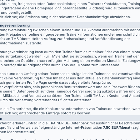
aktuellen, freigeschalteten Datenbankeintrag eines Trainers (Kontaktdaten, Traini
eingetragene eigene Homepage, ggf. bereitgestellte Bilddatei) wird automatisch ein
 und bereitgestellt.
t sich vor, die Freischaltung nicht relevanter Datenbankeinträge abzulehnen.
ungsvereinbarung
stungsvereinbarung zwischen einem Trainer und TMS kommt automatisch mit der pe
ten Freigabe der online eingegebenen Trainer-Informationen
und
einem schriftlich
fax an TMS übermittelten Auftrag zur Freischaltung und Veröffentlichung der
informationen zustande.
istungsvereinbarung kann durch den Trainer formlos mit einer Frist von einem Mon
de aufgekündigt werden. Für TMS endet sie automatisch, wenn ein Trainer mit der
berechneten Gebühren nach erfolgter Mahnung einen weiteren Monat in Zahlungsv
n beträgt die Kündigungsfrist durch TMS drei Monate zum Jahresende.
nhalt und den Umfang seiner Datenbankeinträge ist der Trainer selbst verantwortli
t keine Verantwortung für den Inhalt der aus dem aktuellen Datenbankeintrag eine
sch generierten Profile Page sowie daraus abgeleitete Ansprüche.
er verpflichtet sich, sein persönliches Benutzerkennwort und sein Passwort für de
u seinem Datenbereich auf dem
Trainer.de
-Server sorgfältig aufzubewahren und vo
vor Mißbrauch und Verlust zu schützen. Der Trainer stellt TMS von Kosten und Anspr
 durch die Verletzung vorstehender Pflichten entstehen.
 in die Trainerbörse, die ein Konkurrenzunternehmen von Trainer.de bewerben, wer
t sich vor, entsprechende Einträge sofort zu löschen.
en
echerchierbarer Eintrag in die TRAINER.DE-Datenbank mit ausführlicher Beschreibu
profils und Verweis auf eigenständige Internet-Präsentation
7,50 EUR/Monat
(zzgl
chen Mehrwertsteuer)