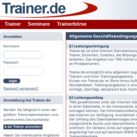
Trainer
Seminare
Trainerbörse
Allgemeine Geschäftsbedingung
Anmelden
Kennwort
§1 Leistungserbringung
Trainer.de
ist eine Internet-Dienstleistu
Trainer, Dozenten, Coaches, die Bildung
anbieten. Das Angebot von TMS richtet s
Passwort
an Privatpersonen.
Trainer.de
ermöglicht eine allgemein zug
Trainern und Ihren Trainingsangeboten.
Kunde von
Trainer.de
im Sinne eines Auftr
login
(Kontaktdaten, Trainingsangebote) in ein
Passwort vergessen?
einträgt, überträgt, aktualisiert bzw. lö
§2 Leistungsumfang
Anmeldung bei Trainer.de
TMS gewährleistet unter der Internet-A
in einer Datenbank, in die interessierte,
Werden Sie Mitglied in einer der
eintragen können. Der Informationsdien
größten Trainerdatenbanken und -
das Internet zur Verfügung. Ausnahmen s
Der Umfang des Datenbankeintrages eines 
communities Deutschlands!
zielgerichtete Suche und übersichtliche
als Trainer anmelden
orientiert. Ein Verweis (Link) auf eigene
angefertigt hat und auf welchem WWW-Serv
Haben Sie interessante Angebote
Trainerdatenbank.