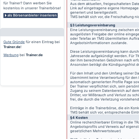
für Trainer? Dann werben Sie
Aus dem aktuellen, freigeschalteten Dat
kostenlos in unserer Trainerbörse!
Link auf eingetragene eigene Homepage, g
generiert und bereitgestellt.
als Börsenanbieter inserieren
TMS behält sich vor, die Freischaltung n
§3 Leistungsvereinbarung
Eine Leistungsvereinbarung zwischen ei
ausgelösten Freigabe der online eingeg
oder Telefax an TMS übermittelten Auftra
Gute Gründe
für einen Eintrag bei
Angebotsinformationen zustande.
Trainer.de
!
Diese Leistungsvereinbarung kann durch 
Werbung
bei
Trainer.de
Jahresende aufgekündigt werden. Für TM
der ihm berechneten Gebühren nach erfo
Ansonsten beträgt die Kündigungsfrist 
Für den Inhalt und den Umfang seiner Dat
übernimmt keine Verantwortung für den I
automatisch generierten Profile Page so
Der Trainer verpflichtet sich, sein pers
Zugang zu seinem Datenbereich auf de
Dritter, vor Mißbrauch und Verlust zu sc
frei, die durch die Verletzung vorstehend
Einträge in die Trainerbörse, die ein K
TMS behält sich vor, entsprechende Eintr
§4 Kosten
Online recherchierbarer Eintrag in die 
Angebotsprofils und Verweis auf eigenst
gesetzlichen Mehrwertsteuer)