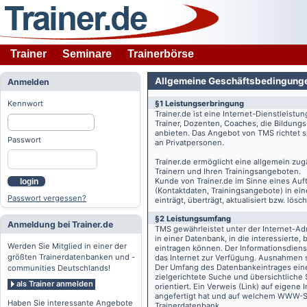
Trainer
Seminare
Trainerbörse
Allgemeine Geschäftsbedingung
Anmelden
Kennwort
§1 Leistungserbringung
Trainer.de
ist eine Internet-Dienstleistu
Trainer, Dozenten, Coaches, die Bildung
anbieten. Das Angebot von TMS richtet s
Passwort
an Privatpersonen.
Trainer.de
ermöglicht eine allgemein zug
Trainern und Ihren Trainingsangeboten.
Kunde von
Trainer.de
im Sinne eines Auftr
login
(Kontaktdaten, Trainingsangebote) in ein
Passwort vergessen?
einträgt, überträgt, aktualisiert bzw. lö
§2 Leistungsumfang
Anmeldung bei Trainer.de
TMS gewährleistet unter der Internet-A
in einer Datenbank, in die interessierte,
Werden Sie Mitglied in einer der
eintragen können. Der Informationsdien
größten Trainerdatenbanken und -
das Internet zur Verfügung. Ausnahmen s
Der Umfang des Datenbankeintrages eines 
communities Deutschlands!
zielgerichtete Suche und übersichtliche
als Trainer anmelden
orientiert. Ein Verweis (Link) auf eigene
angefertigt hat und auf welchem WWW-Serv
Haben Sie interessante Angebote
Trainerdatenbank.