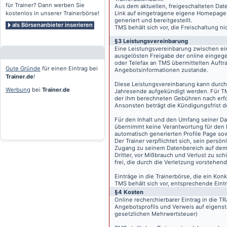
für Trainer? Dann werben Sie
Aus dem aktuellen, freigeschalteten Dat
kostenlos in unserer Trainerbörse!
Link auf eingetragene eigene Homepage, g
generiert und bereitgestellt.
als Börsenanbieter inserieren
TMS behält sich vor, die Freischaltung n
§3 Leistungsvereinbarung
Eine Leistungsvereinbarung zwischen ei
ausgelösten Freigabe der online eingeg
oder Telefax an TMS übermittelten Auftra
Gute Gründe
für einen Eintrag bei
Angebotsinformationen zustande.
Trainer.de
!
Diese Leistungsvereinbarung kann durch 
Werbung
bei
Trainer.de
Jahresende aufgekündigt werden. Für TM
der ihm berechneten Gebühren nach erfo
Ansonsten beträgt die Kündigungsfrist 
Für den Inhalt und den Umfang seiner Dat
übernimmt keine Verantwortung für den I
automatisch generierten Profile Page so
Der Trainer verpflichtet sich, sein pers
Zugang zu seinem Datenbereich auf de
Dritter, vor Mißbrauch und Verlust zu sc
frei, die durch die Verletzung vorstehend
Einträge in die Trainerbörse, die ein K
TMS behält sich vor, entsprechende Eintr
§4 Kosten
Online recherchierbarer Eintrag in die 
Angebotsprofils und Verweis auf eigenst
gesetzlichen Mehrwertsteuer)