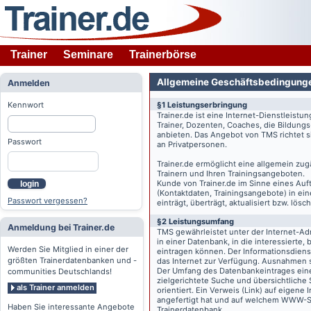
Trainer
Seminare
Trainerbörse
Allgemeine Geschäftsbedingung
Anmelden
Kennwort
§1 Leistungserbringung
Trainer.de
ist eine Internet-Dienstleistu
Trainer, Dozenten, Coaches, die Bildung
anbieten. Das Angebot von TMS richtet s
Passwort
an Privatpersonen.
Trainer.de
ermöglicht eine allgemein zug
Trainern und Ihren Trainingsangeboten.
Kunde von
Trainer.de
im Sinne eines Auftr
login
(Kontaktdaten, Trainingsangebote) in ein
Passwort vergessen?
einträgt, überträgt, aktualisiert bzw. lö
§2 Leistungsumfang
Anmeldung bei Trainer.de
TMS gewährleistet unter der Internet-A
in einer Datenbank, in die interessierte,
Werden Sie Mitglied in einer der
eintragen können. Der Informationsdien
größten Trainerdatenbanken und -
das Internet zur Verfügung. Ausnahmen s
Der Umfang des Datenbankeintrages eines 
communities Deutschlands!
zielgerichtete Suche und übersichtliche
als Trainer anmelden
orientiert. Ein Verweis (Link) auf eigene
angefertigt hat und auf welchem WWW-Serv
Haben Sie interessante Angebote
Trainerdatenbank.