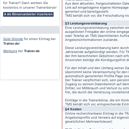
für Trainer? Dann werben Sie
Aus dem aktuellen, freigeschalteten Dat
kostenlos in unserer Trainerbörse!
Link auf eingetragene eigene Homepage, g
generiert und bereitgestellt.
als Börsenanbieter inserieren
TMS behält sich vor, die Freischaltung n
§3 Leistungsvereinbarung
Eine Leistungsvereinbarung zwischen ei
ausgelösten Freigabe der online eingeg
oder Telefax an TMS übermittelten Auftra
Gute Gründe
für einen Eintrag bei
Angebotsinformationen zustande.
Trainer.de
!
Diese Leistungsvereinbarung kann durch 
Werbung
bei
Trainer.de
Jahresende aufgekündigt werden. Für TM
der ihm berechneten Gebühren nach erfo
Ansonsten beträgt die Kündigungsfrist 
Für den Inhalt und den Umfang seiner Dat
übernimmt keine Verantwortung für den I
automatisch generierten Profile Page so
Der Trainer verpflichtet sich, sein pers
Zugang zu seinem Datenbereich auf de
Dritter, vor Mißbrauch und Verlust zu sc
frei, die durch die Verletzung vorstehend
Einträge in die Trainerbörse, die ein K
TMS behält sich vor, entsprechende Eintr
§4 Kosten
Online recherchierbarer Eintrag in die 
Angebotsprofils und Verweis auf eigenst
gesetzlichen Mehrwertsteuer)