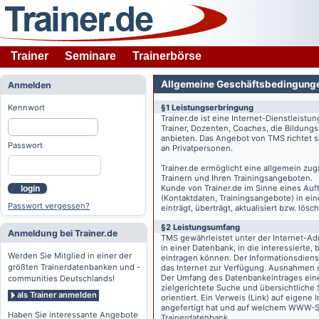
Trainer
Seminare
Trainerbörse
Allgemeine Geschäftsbedingung
Anmelden
Kennwort
§1 Leistungserbringung
Trainer.de
ist eine Internet-Dienstleistu
Trainer, Dozenten, Coaches, die Bildung
anbieten. Das Angebot von TMS richtet s
Passwort
an Privatpersonen.
Trainer.de
ermöglicht eine allgemein zug
Trainern und Ihren Trainingsangeboten.
Kunde von
Trainer.de
im Sinne eines Auftr
login
(Kontaktdaten, Trainingsangebote) in ein
Passwort vergessen?
einträgt, überträgt, aktualisiert bzw. lö
§2 Leistungsumfang
Anmeldung bei Trainer.de
TMS gewährleistet unter der Internet-A
in einer Datenbank, in die interessierte,
Werden Sie Mitglied in einer der
eintragen können. Der Informationsdien
größten Trainerdatenbanken und -
das Internet zur Verfügung. Ausnahmen s
Der Umfang des Datenbankeintrages eines 
communities Deutschlands!
zielgerichtete Suche und übersichtliche
als Trainer anmelden
orientiert. Ein Verweis (Link) auf eigene
angefertigt hat und auf welchem WWW-Serv
Haben Sie interessante Angebote
Trainerdatenbank.