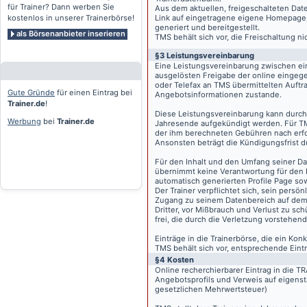
für Trainer? Dann werben Sie
Aus dem aktuellen, freigeschalteten Dat
kostenlos in unserer Trainerbörse!
Link auf eingetragene eigene Homepage, g
generiert und bereitgestellt.
als Börsenanbieter inserieren
TMS behält sich vor, die Freischaltung n
§3 Leistungsvereinbarung
Eine Leistungsvereinbarung zwischen ei
ausgelösten Freigabe der online eingeg
oder Telefax an TMS übermittelten Auftra
Gute Gründe
für einen Eintrag bei
Angebotsinformationen zustande.
Trainer.de
!
Diese Leistungsvereinbarung kann durch 
Werbung
bei
Trainer.de
Jahresende aufgekündigt werden. Für TM
der ihm berechneten Gebühren nach erfo
Ansonsten beträgt die Kündigungsfrist 
Für den Inhalt und den Umfang seiner Dat
übernimmt keine Verantwortung für den I
automatisch generierten Profile Page so
Der Trainer verpflichtet sich, sein pers
Zugang zu seinem Datenbereich auf de
Dritter, vor Mißbrauch und Verlust zu sc
frei, die durch die Verletzung vorstehend
Einträge in die Trainerbörse, die ein K
TMS behält sich vor, entsprechende Eintr
§4 Kosten
Online recherchierbarer Eintrag in die 
Angebotsprofils und Verweis auf eigenst
gesetzlichen Mehrwertsteuer)