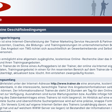
e
eine Geschäftsbedingungen
ungserbringung
e
ist eine Internet-Dienstleistung der Trainer Marketing Service Heuzeroth & Partne
 Dozenten, Coaches, die Bildungs- und Trainingsleistungen im unternehmerischen B
. Das Angebot von TMS richtet sich ausschließlich an Gewerbetreibende und Selbst
tpersonen.
e
ermöglicht eine allgemein zugängliche, kostenlose Online- Recherche über das I
 und Ihren Trainingsangeboten.
on
Trainer.de
im Sinne eines Auftraggebers ist der Trainer, der online via Internet e
aten, Trainingsangebote) in einen für ihn reservierten Bereich auf dem
Trainer.de
-
 überträgt, aktualisiert bzw. löscht. Ihm entstehen zwangsläufig Kosten.
ungsumfang
hrleistet unter der Internet-Adresse
http://www.trainer.de
eine anonyme, kosten
Datenbank, in die interessierte, berechtigte Trainer ihre Angebotsinformationen sel
n können. Der Informationsdienst
Trainer.de
steht 24 Stunden am Tag für den Online
rnet zur Verfügung. Ausnahmen sind kurze Wartungszeiten bzw. Ausfälle infolge hö
g des Datenbankeintrages eines Trainers ist nicht begrenzt. Im Hinblick auf eine e
chtete Suche und übersichtliche Suchergebnisse wird auf eine präzise, knappe For
t. Ein Verweis (Link) auf eigene Internet-Seiten des Trainers (unabhängig davon, we
gt hat und auf welchem WWW-Server sie liegen) ist Bestandteil der Informationen i
atenbank.