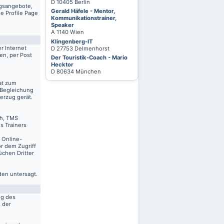
D 10405 Berlin
ngsangebote,
Gerald Häfele - Mentor,
e Profile Page
Kommunikationstrainer,
Speaker
A 1140 Wien
Klingenberg-IT
r Internet
D 27753 Delmenhorst
en, per Post
Der Touristik-Coach - Mario
Hecktor
D 80634 München
at zum
 Begleichung
erzug gerät.
ch, TMS
s Trainers
n Online-
r dem Zugriff
üchen Dritter
den untersagt.
ng des
. der