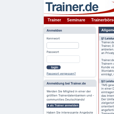
Trainer
Seminare
Trainerbörs
Allgem
Anmelden
Kennwort
§1 Leist
Trainer.d
Trainer,
anbieten
Passwort
an Priva
Trainer.d
Trainern
Kunde v
login
(Kontaktd
Passwort vergessen?
einträgt,
§2 Leist
Anmeldung bei Trainer.de
TMS gewä
in einer 
Werden Sie Mitglied in einer der
eintrage
größten Trainerdatenbanken und -
das Inte
Der Umfan
communities Deutschlands!
zielgeri
als Trainer anmelden
orientier
angeferti
Haben Sie interessante Angebote
Trainerd