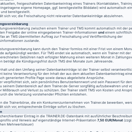
aktuellen, freigeschalteten Datenbankeintrag eines Trainers (Kontaktdaten, Traini
eingetragene eigene Homepage, ggf. bereitgestellte Bilddatei) wird automatisch ein
 und bereitgestellt.
t sich vor, die Freischaltung nicht relevanter Datenbankeinträge abzulehnen.
ungsvereinbarung
stungsvereinbarung zwischen einem Trainer und TMS kommt automatisch mit der pe
ten Freigabe der online eingegebenen Trainer-Informationen
und
einem schriftlich
fax an TMS übermittelten Auftrag zur Freischaltung und Veröffentlichung der
informationen zustande.
istungsvereinbarung kann durch den Trainer formlos mit einer Frist von einem Mon
de aufgekündigt werden. Für TMS endet sie automatisch, wenn ein Trainer mit der
berechneten Gebühren nach erfolgter Mahnung einen weiteren Monat in Zahlungsv
n beträgt die Kündigungsfrist durch TMS drei Monate zum Jahresende.
nhalt und den Umfang seiner Datenbankeinträge ist der Trainer selbst verantwortli
t keine Verantwortung für den Inhalt der aus dem aktuellen Datenbankeintrag eine
sch generierten Profile Page sowie daraus abgeleitete Ansprüche.
er verpflichtet sich, sein persönliches Benutzerkennwort und sein Passwort für de
u seinem Datenbereich auf dem
Trainer.de
-Server sorgfältig aufzubewahren und vo
vor Mißbrauch und Verlust zu schützen. Der Trainer stellt TMS von Kosten und Anspr
 durch die Verletzung vorstehender Pflichten entstehen.
 in die Trainerbörse, die ein Konkurrenzunternehmen von Trainer.de bewerben, wer
t sich vor, entsprechende Einträge sofort zu löschen.
en
echerchierbarer Eintrag in die TRAINER.DE-Datenbank mit ausführlicher Beschreibu
profils und Verweis auf eigenständige Internet-Präsentation
7,50 EUR/Monat
(zzgl
chen Mehrwertsteuer)