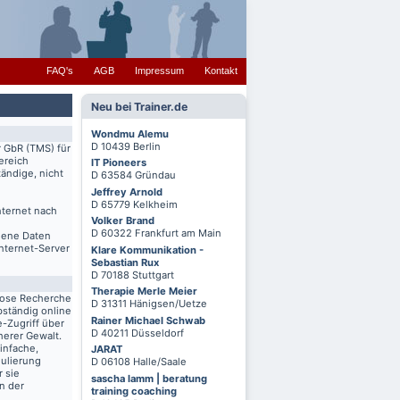
FAQ's
AGB
Impressum
Kontakt
Neu bei Trainer.de
Wondmu Alemu
D 10439 Berlin
r GbR (TMS) für
ereich
IT Pioneers
ändige, nicht
D 63584 Gründau
Jeffrey Arnold
D 65779 Kelkheim
nternet nach
Volker Brand
D 60322 Frankfurt am Main
igene Daten
Internet-Server
Klare Kommunikation -
Sebastian Rux
D 70188 Stuttgart
Therapie Merle Meier
lose Recherche
D 31311 Hänigsen/Uetze
bständig online
Rainer Michael Schwab
-Zugriff über
D 40211 Düsseldorf
herer Gewalt.
infache,
JARAT
mulierung
D 06108 Halle/Saale
r sie
sascha lamm | beratung
n der
training coaching