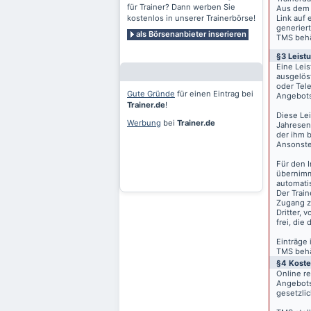
für Trainer? Dann werben Sie
Aus dem 
kostenlos in unserer Trainerbörse!
Link auf 
generiert
als Börsenanbieter inserieren
TMS behäl
§3 Leist
Eine Lei
ausgelös
oder Tele
Gute Gründe
für einen Eintrag bei
Angebots
Trainer.de
!
Diese Le
Werbung
bei
Trainer.de
Jahresen
der ihm 
Ansonste
Für den I
übernimm
automati
Der Train
Zugang z
Dritter, 
frei, die
Einträge
TMS behäl
§4 Kost
Online r
Angebots
gesetzli