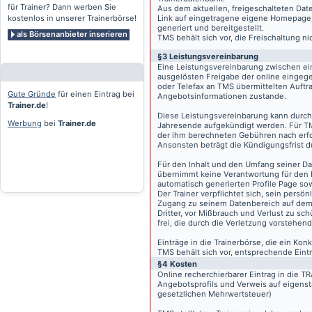
für Trainer? Dann werben Sie
Aus dem aktuellen, freigeschalteten Dat
kostenlos in unserer Trainerbörse!
Link auf eingetragene eigene Homepage, g
generiert und bereitgestellt.
als Börsenanbieter inserieren
TMS behält sich vor, die Freischaltung n
§3 Leistungsvereinbarung
Eine Leistungsvereinbarung zwischen ei
ausgelösten Freigabe der online eingeg
oder Telefax an TMS übermittelten Auftra
Gute Gründe
für einen Eintrag bei
Angebotsinformationen zustande.
Trainer.de
!
Diese Leistungsvereinbarung kann durch 
Werbung
bei
Trainer.de
Jahresende aufgekündigt werden. Für TM
der ihm berechneten Gebühren nach erfo
Ansonsten beträgt die Kündigungsfrist 
Für den Inhalt und den Umfang seiner Dat
übernimmt keine Verantwortung für den I
automatisch generierten Profile Page so
Der Trainer verpflichtet sich, sein pers
Zugang zu seinem Datenbereich auf de
Dritter, vor Mißbrauch und Verlust zu sc
frei, die durch die Verletzung vorstehend
Einträge in die Trainerbörse, die ein K
TMS behält sich vor, entsprechende Eintr
§4 Kosten
Online recherchierbarer Eintrag in die 
Angebotsprofils und Verweis auf eigenst
gesetzlichen Mehrwertsteuer)