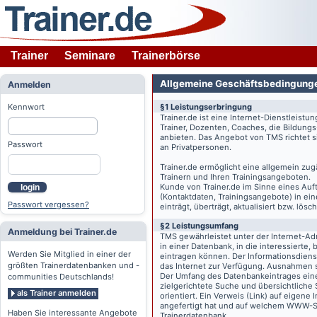
Trainer
Seminare
Trainerbörse
Allgemeine Geschäftsbedingung
Anmelden
Kennwort
§1 Leistungserbringung
Trainer.de
ist eine Internet-Dienstleistu
Trainer, Dozenten, Coaches, die Bildung
anbieten. Das Angebot von TMS richtet s
Passwort
an Privatpersonen.
Trainer.de
ermöglicht eine allgemein zug
Trainern und Ihren Trainingsangeboten.
Kunde von
Trainer.de
im Sinne eines Auftr
login
(Kontaktdaten, Trainingsangebote) in ein
Passwort vergessen?
einträgt, überträgt, aktualisiert bzw. lö
§2 Leistungsumfang
Anmeldung bei Trainer.de
TMS gewährleistet unter der Internet-A
in einer Datenbank, in die interessierte,
Werden Sie Mitglied in einer der
eintragen können. Der Informationsdien
größten Trainerdatenbanken und -
das Internet zur Verfügung. Ausnahmen s
Der Umfang des Datenbankeintrages eines 
communities Deutschlands!
zielgerichtete Suche und übersichtliche
als Trainer anmelden
orientiert. Ein Verweis (Link) auf eigene
angefertigt hat und auf welchem WWW-Serv
Haben Sie interessante Angebote
Trainerdatenbank.