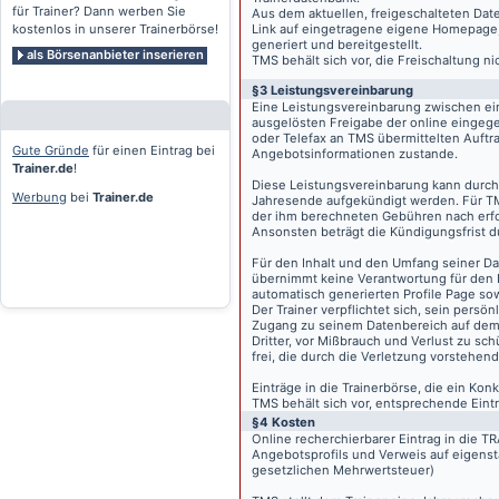
für Trainer? Dann werben Sie
Aus dem aktuellen, freigeschalteten Dat
kostenlos in unserer Trainerbörse!
Link auf eingetragene eigene Homepage, g
generiert und bereitgestellt.
als Börsenanbieter inserieren
TMS behält sich vor, die Freischaltung n
§3 Leistungsvereinbarung
Eine Leistungsvereinbarung zwischen ei
ausgelösten Freigabe der online eingeg
oder Telefax an TMS übermittelten Auftra
Gute Gründe
für einen Eintrag bei
Angebotsinformationen zustande.
Trainer.de
!
Diese Leistungsvereinbarung kann durch 
Werbung
bei
Trainer.de
Jahresende aufgekündigt werden. Für TM
der ihm berechneten Gebühren nach erfo
Ansonsten beträgt die Kündigungsfrist 
Für den Inhalt und den Umfang seiner Dat
übernimmt keine Verantwortung für den I
automatisch generierten Profile Page so
Der Trainer verpflichtet sich, sein pers
Zugang zu seinem Datenbereich auf de
Dritter, vor Mißbrauch und Verlust zu sc
frei, die durch die Verletzung vorstehend
Einträge in die Trainerbörse, die ein K
TMS behält sich vor, entsprechende Eintr
§4 Kosten
Online recherchierbarer Eintrag in die 
Angebotsprofils und Verweis auf eigenst
gesetzlichen Mehrwertsteuer)