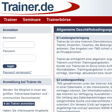
Trainer
Seminare
Trainerbörse
Allgemeine Geschäftsbedingung
Anmelden
Kennwort
§1 Leistungserbringung
Trainer.de
ist eine Internet-Dienstleistu
Trainer, Dozenten, Coaches, die Bildung
anbieten. Das Angebot von TMS richtet s
Passwort
an Privatpersonen.
Trainer.de
ermöglicht eine allgemein zug
Trainern und Ihren Trainingsangeboten.
Kunde von
Trainer.de
im Sinne eines Auftr
login
(Kontaktdaten, Trainingsangebote) in ein
Passwort vergessen?
einträgt, überträgt, aktualisiert bzw. lö
§2 Leistungsumfang
Anmeldung bei Trainer.de
TMS gewährleistet unter der Internet-A
in einer Datenbank, in die interessierte,
Werden Sie Mitglied in einer der
eintragen können. Der Informationsdien
größten Trainerdatenbanken und -
das Internet zur Verfügung. Ausnahmen s
Der Umfang des Datenbankeintrages eines 
communities Deutschlands!
zielgerichtete Suche und übersichtliche
als Trainer anmelden
orientiert. Ein Verweis (Link) auf eigene
angefertigt hat und auf welchem WWW-Serv
Haben Sie interessante Angebote
Trainerdatenbank.