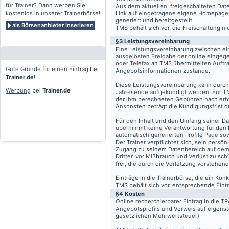
für Trainer? Dann werben Sie
Aus dem aktuellen, freigeschalteten Dat
kostenlos in unserer Trainerbörse!
Link auf eingetragene eigene Homepage, g
generiert und bereitgestellt.
als Börsenanbieter inserieren
TMS behält sich vor, die Freischaltung n
§3 Leistungsvereinbarung
Eine Leistungsvereinbarung zwischen ei
ausgelösten Freigabe der online eingeg
oder Telefax an TMS übermittelten Auftra
Gute Gründe
für einen Eintrag bei
Angebotsinformationen zustande.
Trainer.de
!
Diese Leistungsvereinbarung kann durch 
Werbung
bei
Trainer.de
Jahresende aufgekündigt werden. Für TM
der ihm berechneten Gebühren nach erfo
Ansonsten beträgt die Kündigungsfrist 
Für den Inhalt und den Umfang seiner Dat
übernimmt keine Verantwortung für den I
automatisch generierten Profile Page so
Der Trainer verpflichtet sich, sein pers
Zugang zu seinem Datenbereich auf de
Dritter, vor Mißbrauch und Verlust zu sc
frei, die durch die Verletzung vorstehend
Einträge in die Trainerbörse, die ein K
TMS behält sich vor, entsprechende Eintr
§4 Kosten
Online recherchierbarer Eintrag in die 
Angebotsprofils und Verweis auf eigenst
gesetzlichen Mehrwertsteuer)