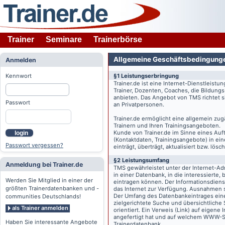
Trainer
Seminare
Trainerbörse
Allgemeine Geschäftsbedingung
Anmelden
Kennwort
§1 Leistungserbringung
Trainer.de
ist eine Internet-Dienstleistu
Trainer, Dozenten, Coaches, die Bildung
anbieten. Das Angebot von TMS richtet s
Passwort
an Privatpersonen.
Trainer.de
ermöglicht eine allgemein zug
Trainern und Ihren Trainingsangeboten.
Kunde von
Trainer.de
im Sinne eines Auftr
login
(Kontaktdaten, Trainingsangebote) in ein
Passwort vergessen?
einträgt, überträgt, aktualisiert bzw. lö
§2 Leistungsumfang
Anmeldung bei Trainer.de
TMS gewährleistet unter der Internet-A
in einer Datenbank, in die interessierte,
Werden Sie Mitglied in einer der
eintragen können. Der Informationsdien
größten Trainerdatenbanken und -
das Internet zur Verfügung. Ausnahmen s
Der Umfang des Datenbankeintrages eines 
communities Deutschlands!
zielgerichtete Suche und übersichtliche
als Trainer anmelden
orientiert. Ein Verweis (Link) auf eigene
angefertigt hat und auf welchem WWW-Serv
Haben Sie interessante Angebote
Trainerdatenbank.