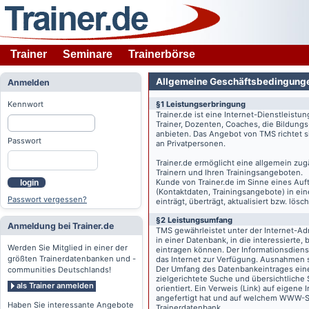
Trainer
Seminare
Trainerbörse
Allgemeine Geschäftsbedingung
Anmelden
Kennwort
§1 Leistungserbringung
Trainer.de
ist eine Internet-Dienstleistu
Trainer, Dozenten, Coaches, die Bildung
anbieten. Das Angebot von TMS richtet s
Passwort
an Privatpersonen.
Trainer.de
ermöglicht eine allgemein zug
Trainern und Ihren Trainingsangeboten.
Kunde von
Trainer.de
im Sinne eines Auftr
login
(Kontaktdaten, Trainingsangebote) in ein
Passwort vergessen?
einträgt, überträgt, aktualisiert bzw. lö
§2 Leistungsumfang
Anmeldung bei Trainer.de
TMS gewährleistet unter der Internet-A
in einer Datenbank, in die interessierte,
Werden Sie Mitglied in einer der
eintragen können. Der Informationsdien
größten Trainerdatenbanken und -
das Internet zur Verfügung. Ausnahmen s
Der Umfang des Datenbankeintrages eines 
communities Deutschlands!
zielgerichtete Suche und übersichtliche
als Trainer anmelden
orientiert. Ein Verweis (Link) auf eigene
angefertigt hat und auf welchem WWW-Serv
Haben Sie interessante Angebote
Trainerdatenbank.