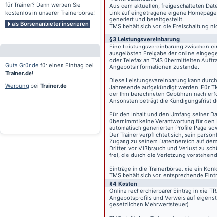
für Trainer? Dann werben Sie
Aus dem aktuellen, freigeschalteten Dat
kostenlos in unserer Trainerbörse!
Link auf eingetragene eigene Homepage, g
generiert und bereitgestellt.
als Börsenanbieter inserieren
TMS behält sich vor, die Freischaltung n
§3 Leistungsvereinbarung
Eine Leistungsvereinbarung zwischen ei
ausgelösten Freigabe der online eingeg
oder Telefax an TMS übermittelten Auftra
Gute Gründe
für einen Eintrag bei
Angebotsinformationen zustande.
Trainer.de
!
Diese Leistungsvereinbarung kann durch 
Werbung
bei
Trainer.de
Jahresende aufgekündigt werden. Für TM
der ihm berechneten Gebühren nach erfo
Ansonsten beträgt die Kündigungsfrist 
Für den Inhalt und den Umfang seiner Dat
übernimmt keine Verantwortung für den I
automatisch generierten Profile Page so
Der Trainer verpflichtet sich, sein pers
Zugang zu seinem Datenbereich auf de
Dritter, vor Mißbrauch und Verlust zu sc
frei, die durch die Verletzung vorstehend
Einträge in die Trainerbörse, die ein K
TMS behält sich vor, entsprechende Eintr
§4 Kosten
Online recherchierbarer Eintrag in die 
Angebotsprofils und Verweis auf eigenst
gesetzlichen Mehrwertsteuer)