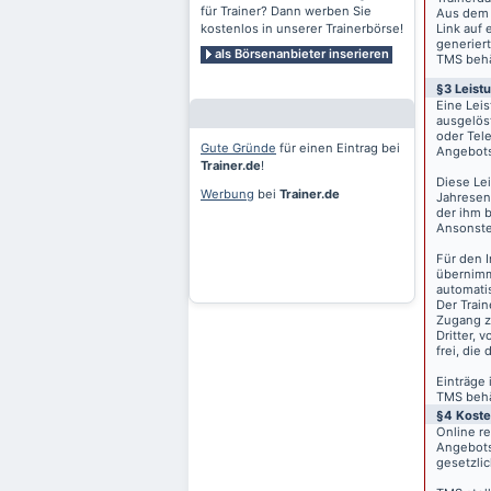
für Trainer? Dann werben Sie
Aus dem 
kostenlos in unserer Trainerbörse!
Link auf 
generiert
als Börsenanbieter inserieren
TMS behäl
§3 Leist
Eine Lei
ausgelös
oder Tele
Gute Gründe
für einen Eintrag bei
Angebots
Trainer.de
!
Diese Le
Werbung
bei
Trainer.de
Jahresen
der ihm 
Ansonste
Für den I
übernimm
automati
Der Train
Zugang z
Dritter, 
frei, die
Einträge
TMS behäl
§4 Kost
Online r
Angebots
gesetzli