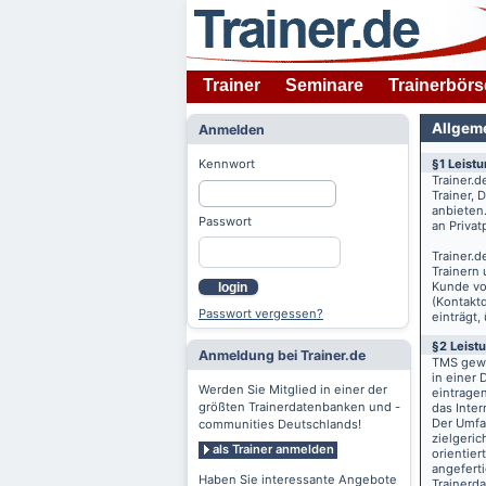
Trainer
Seminare
Trainerbörs
Allgem
Anmelden
Kennwort
§1 Leist
Trainer.d
Trainer,
anbieten
Passwort
an Priva
Trainer.d
Trainern
Kunde v
login
(Kontaktd
Passwort vergessen?
einträgt,
§2 Leist
Anmeldung bei Trainer.de
TMS gewä
in einer 
Werden Sie Mitglied in einer der
eintrage
größten Trainerdatenbanken und -
das Inte
Der Umfan
communities Deutschlands!
zielgeri
als Trainer anmelden
orientier
angeferti
Haben Sie interessante Angebote
Trainerd