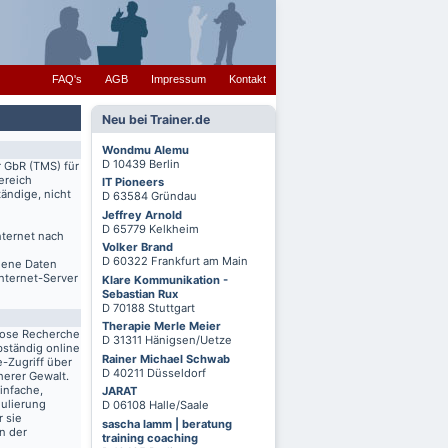
FAQ's
AGB
Impressum
Kontakt
Neu bei Trainer.de
Wondmu Alemu
D 10439 Berlin
r GbR (TMS) für
ereich
IT Pioneers
ändige, nicht
D 63584 Gründau
Jeffrey Arnold
D 65779 Kelkheim
nternet nach
Volker Brand
D 60322 Frankfurt am Main
igene Daten
Internet-Server
Klare Kommunikation -
Sebastian Rux
D 70188 Stuttgart
Therapie Merle Meier
lose Recherche
D 31311 Hänigsen/Uetze
bständig online
Rainer Michael Schwab
-Zugriff über
D 40211 Düsseldorf
herer Gewalt.
infache,
JARAT
mulierung
D 06108 Halle/Saale
r sie
sascha lamm | beratung
n der
training coaching