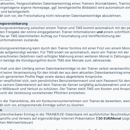
aktuellen, freigeschalteten Datenbankeintrag eines Trainers (Kontaktdaten, Traini
eingetragene eigene Homepage, ggf. bereitgestellte Bilddatei) wird automatisch ein
 und bereitgestellt.
t sich vor, die Freischaltung nicht relevanter Datenbankeinträge abzulehnen.
ungsvereinbarung
stungsvereinbarung zwischen einem Trainer und TMS kommt automatisch mit der pe
ten Freigabe der online eingegebenen Trainer-Informationen
und
einem schriftlich
fax an TMS übermittelten Auftrag zur Freischaltung und Veröffentlichung der
informationen zustande.
istungsvereinbarung kann durch den Trainer formlos mit einer Frist von einem Mon
de aufgekündigt werden. Für TMS endet sie automatisch, wenn ein Trainer mit der
berechneten Gebühren nach erfolgter Mahnung einen weiteren Monat in Zahlungsv
n beträgt die Kündigungsfrist durch TMS drei Monate zum Jahresende.
nhalt und den Umfang seiner Datenbankeinträge ist der Trainer selbst verantwortli
t keine Verantwortung für den Inhalt der aus dem aktuellen Datenbankeintrag eine
sch generierten Profile Page sowie daraus abgeleitete Ansprüche.
er verpflichtet sich, sein persönliches Benutzerkennwort und sein Passwort für de
u seinem Datenbereich auf dem
Trainer.de
-Server sorgfältig aufzubewahren und vo
vor Mißbrauch und Verlust zu schützen. Der Trainer stellt TMS von Kosten und Anspr
 durch die Verletzung vorstehender Pflichten entstehen.
 in die Trainerbörse, die ein Konkurrenzunternehmen von Trainer.de bewerben, wer
t sich vor, entsprechende Einträge sofort zu löschen.
en
echerchierbarer Eintrag in die TRAINER.DE-Datenbank mit ausführlicher Beschreibu
profils und Verweis auf eigenständige Internet-Präsentation
7,50 EUR/Monat
(zzgl
chen Mehrwertsteuer)