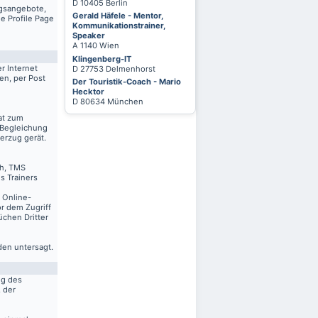
D 10405 Berlin
ngsangebote,
Gerald Häfele - Mentor,
e Profile Page
Kommunikationstrainer,
Speaker
A 1140 Wien
Klingenberg-IT
r Internet
D 27753 Delmenhorst
en, per Post
Der Touristik-Coach - Mario
Hecktor
D 80634 München
at zum
 Begleichung
erzug gerät.
ch, TMS
s Trainers
n Online-
r dem Zugriff
üchen Dritter
den untersagt.
ng des
. der