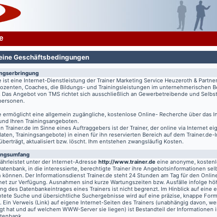
e
eine Geschäftsbedingungen
ungserbringung
e
ist eine Internet-Dienstleistung der Trainer Marketing Service Heuzeroth & Partne
 Dozenten, Coaches, die Bildungs- und Trainingsleistungen im unternehmerischen B
. Das Angebot von TMS richtet sich ausschließlich an Gewerbetreibende und Selbst
tpersonen.
e
ermöglicht eine allgemein zugängliche, kostenlose Online- Recherche über das I
 und Ihren Trainingsangeboten.
on
Trainer.de
im Sinne eines Auftraggebers ist der Trainer, der online via Internet e
aten, Trainingsangebote) in einen für ihn reservierten Bereich auf dem
Trainer.de
-
 überträgt, aktualisiert bzw. löscht. Ihm entstehen zwangsläufig Kosten.
ungsumfang
hrleistet unter der Internet-Adresse
http://www.trainer.de
eine anonyme, kosten
Datenbank, in die interessierte, berechtigte Trainer ihre Angebotsinformationen sel
n können. Der Informationsdienst
Trainer.de
steht 24 Stunden am Tag für den Online
rnet zur Verfügung. Ausnahmen sind kurze Wartungszeiten bzw. Ausfälle infolge hö
g des Datenbankeintrages eines Trainers ist nicht begrenzt. Im Hinblick auf eine e
chtete Suche und übersichtliche Suchergebnisse wird auf eine präzise, knappe For
t. Ein Verweis (Link) auf eigene Internet-Seiten des Trainers (unabhängig davon, we
gt hat und auf welchem WWW-Server sie liegen) ist Bestandteil der Informationen i
atenbank.