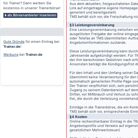
für Trainer? Dann werben Sie
Aus dem aktuellen, freigeschalteten Dat
kostenlos in unserer Trainerbörse!
Link auf eingetragene eigene Homepage, g
generiert und bereitgestellt.
als Börsenanbieter inserieren
TMS behält sich vor, die Freischaltung n
§3 Leistungsvereinbarung
Eine Leistungsvereinbarung zwischen ei
ausgelösten Freigabe der online eingeg
oder Telefax an TMS übermittelten Auftra
Gute Gründe
für einen Eintrag bei
Angebotsinformationen zustande.
Trainer.de
!
Diese Leistungsvereinbarung kann durch 
Werbung
bei
Trainer.de
Jahresende aufgekündigt werden. Für TM
der ihm berechneten Gebühren nach erfo
Ansonsten beträgt die Kündigungsfrist 
Für den Inhalt und den Umfang seiner Dat
übernimmt keine Verantwortung für den I
automatisch generierten Profile Page so
Der Trainer verpflichtet sich, sein pers
Zugang zu seinem Datenbereich auf de
Dritter, vor Mißbrauch und Verlust zu sc
frei, die durch die Verletzung vorstehend
Einträge in die Trainerbörse, die ein K
TMS behält sich vor, entsprechende Eintr
§4 Kosten
Online recherchierbarer Eintrag in die 
Angebotsprofils und Verweis auf eigenst
gesetzlichen Mehrwertsteuer)