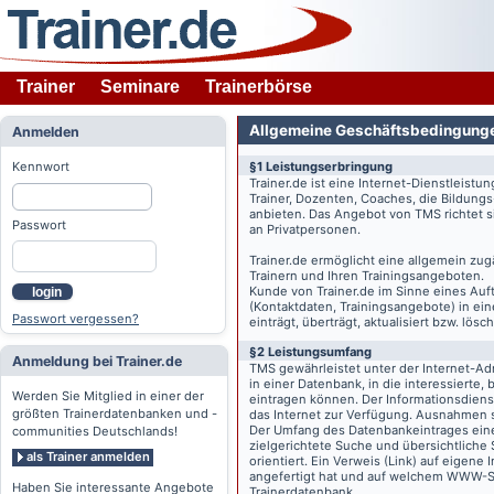
Trainer
Seminare
Trainerbörse
Allgemeine Geschäftsbedingung
Anmelden
Kennwort
§1 Leistungserbringung
Trainer.de
ist eine Internet-Dienstleistu
Trainer, Dozenten, Coaches, die Bildung
anbieten. Das Angebot von TMS richtet s
Passwort
an Privatpersonen.
Trainer.de
ermöglicht eine allgemein zug
Trainern und Ihren Trainingsangeboten.
Kunde von
Trainer.de
im Sinne eines Auftr
login
(Kontaktdaten, Trainingsangebote) in ein
Passwort vergessen?
einträgt, überträgt, aktualisiert bzw. lö
§2 Leistungsumfang
Anmeldung bei Trainer.de
TMS gewährleistet unter der Internet-A
in einer Datenbank, in die interessierte,
Werden Sie Mitglied in einer der
eintragen können. Der Informationsdien
größten Trainerdatenbanken und -
das Internet zur Verfügung. Ausnahmen s
Der Umfang des Datenbankeintrages eines 
communities Deutschlands!
zielgerichtete Suche und übersichtliche
als Trainer anmelden
orientiert. Ein Verweis (Link) auf eigene
angefertigt hat und auf welchem WWW-Serv
Haben Sie interessante Angebote
Trainerdatenbank.