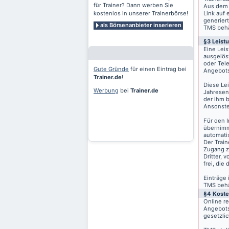
für Trainer? Dann werben Sie
Aus dem 
kostenlos in unserer Trainerbörse!
Link auf 
generiert
als Börsenanbieter inserieren
TMS behäl
§3 Leist
Eine Lei
ausgelös
oder Tele
Gute Gründe
für einen Eintrag bei
Angebots
Trainer.de
!
Diese Le
Werbung
bei
Trainer.de
Jahresen
der ihm 
Ansonste
Für den I
übernimm
automati
Der Train
Zugang z
Dritter, 
frei, die
Einträge
TMS behäl
§4 Kost
Online r
Angebots
gesetzli