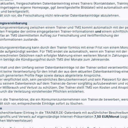
aktuellen, freigeschalteten Datenbankeintrag eines Trainers (Kontaktdaten, Traini
eingetragene eigene Homepage, ggf. bereitgestellte Bilddatei) wird automatisch ein
 und bereitgestellt.
t sich vor, die Freischaltung nicht relevanter Datenbankeinträge abzulehnen.
ungsvereinbarung
stungsvereinbarung zwischen einem Trainer und TMS kommt automatisch mit der pe
ten Freigabe der online eingegebenen Trainer-Informationen
und
einem schriftlich
fax an TMS übermittelten Auftrag zur Freischaltung und Veröffentlichung der
informationen zustande.
istungsvereinbarung kann durch den Trainer formlos mit einer Frist von einem Mon
de aufgekündigt werden. Für TMS endet sie automatisch, wenn ein Trainer mit der
berechneten Gebühren nach erfolgter Mahnung einen weiteren Monat in Zahlungsv
n beträgt die Kündigungsfrist durch TMS drei Monate zum Jahresende.
nhalt und den Umfang seiner Datenbankeinträge ist der Trainer selbst verantwortli
t keine Verantwortung für den Inhalt der aus dem aktuellen Datenbankeintrag eine
sch generierten Profile Page sowie daraus abgeleitete Ansprüche.
er verpflichtet sich, sein persönliches Benutzerkennwort und sein Passwort für de
u seinem Datenbereich auf dem
Trainer.de
-Server sorgfältig aufzubewahren und vo
vor Mißbrauch und Verlust zu schützen. Der Trainer stellt TMS von Kosten und Anspr
 durch die Verletzung vorstehender Pflichten entstehen.
 in die Trainerbörse, die ein Konkurrenzunternehmen von Trainer.de bewerben, wer
t sich vor, entsprechende Einträge sofort zu löschen.
en
echerchierbarer Eintrag in die TRAINER.DE-Datenbank mit ausführlicher Beschreibu
profils und Verweis auf eigenständige Internet-Präsentation
7,50 EUR/Monat
(zzgl
chen Mehrwertsteuer)