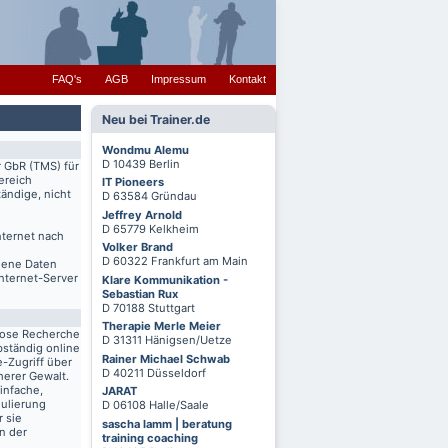
FAQ's
AGB
Impressum
Kontakt
Neu bei Trainer.de
Wondmu Alemu
D 10439 Berlin
r GbR (TMS) für
ereich
IT Pioneers
ändige, nicht
D 63584 Gründau
Jeffrey Arnold
D 65779 Kelkheim
nternet nach
Volker Brand
D 60322 Frankfurt am Main
igene Daten
Internet-Server
Klare Kommunikation -
Sebastian Rux
D 70188 Stuttgart
Therapie Merle Meier
lose Recherche
D 31311 Hänigsen/Uetze
bständig online
Rainer Michael Schwab
-Zugriff über
D 40211 Düsseldorf
herer Gewalt.
infache,
JARAT
mulierung
D 06108 Halle/Saale
r sie
sascha lamm | beratung
n der
training coaching