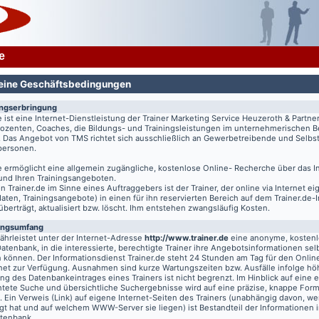
e
eine Geschäftsbedingungen
ungserbringung
e
ist eine Internet-Dienstleistung der Trainer Marketing Service Heuzeroth & Partne
 Dozenten, Coaches, die Bildungs- und Trainingsleistungen im unternehmerischen B
. Das Angebot von TMS richtet sich ausschließlich an Gewerbetreibende und Selbst
tpersonen.
e
ermöglicht eine allgemein zugängliche, kostenlose Online- Recherche über das I
 und Ihren Trainingsangeboten.
on
Trainer.de
im Sinne eines Auftraggebers ist der Trainer, der online via Internet e
aten, Trainingsangebote) in einen für ihn reservierten Bereich auf dem
Trainer.de
-
 überträgt, aktualisiert bzw. löscht. Ihm entstehen zwangsläufig Kosten.
ungsumfang
hrleistet unter der Internet-Adresse
http://www.trainer.de
eine anonyme, kosten
Datenbank, in die interessierte, berechtigte Trainer ihre Angebotsinformationen sel
n können. Der Informationsdienst
Trainer.de
steht 24 Stunden am Tag für den Online
rnet zur Verfügung. Ausnahmen sind kurze Wartungszeiten bzw. Ausfälle infolge hö
g des Datenbankeintrages eines Trainers ist nicht begrenzt. Im Hinblick auf eine e
chtete Suche und übersichtliche Suchergebnisse wird auf eine präzise, knappe For
t. Ein Verweis (Link) auf eigene Internet-Seiten des Trainers (unabhängig davon, we
gt hat und auf welchem WWW-Server sie liegen) ist Bestandteil der Informationen i
atenbank.