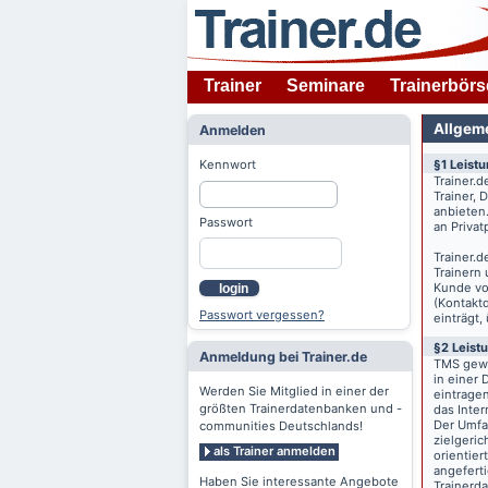
Trainer
Seminare
Trainerbörs
Allgem
Anmelden
Kennwort
§1 Leist
Trainer.d
Trainer,
anbieten
Passwort
an Priva
Trainer.d
Trainern
Kunde v
login
(Kontaktd
Passwort vergessen?
einträgt,
§2 Leist
Anmeldung bei Trainer.de
TMS gewä
in einer 
Werden Sie Mitglied in einer der
eintrage
größten Trainerdatenbanken und -
das Inte
Der Umfan
communities Deutschlands!
zielgeri
als Trainer anmelden
orientier
angeferti
Haben Sie interessante Angebote
Trainerd