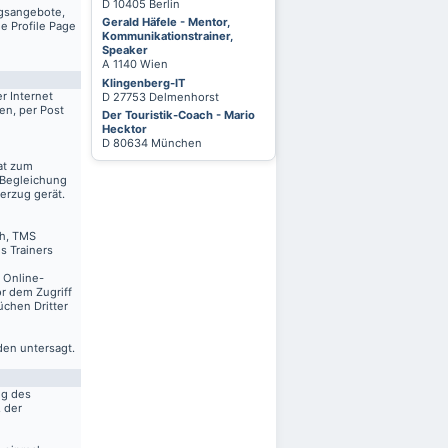
D 10405 Berlin
ngsangebote,
Gerald Häfele - Mentor,
e Profile Page
Kommunikationstrainer,
Speaker
A 1140 Wien
Klingenberg-IT
r Internet
D 27753 Delmenhorst
en, per Post
Der Touristik-Coach - Mario
Hecktor
D 80634 München
at zum
 Begleichung
erzug gerät.
ch, TMS
s Trainers
n Online-
r dem Zugriff
üchen Dritter
den untersagt.
ng des
. der