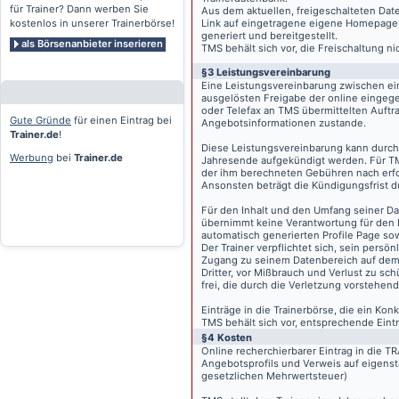
für Trainer? Dann werben Sie
Aus dem aktuellen, freigeschalteten Dat
kostenlos in unserer Trainerbörse!
Link auf eingetragene eigene Homepage, g
generiert und bereitgestellt.
als Börsenanbieter inserieren
TMS behält sich vor, die Freischaltung n
§3 Leistungsvereinbarung
Eine Leistungsvereinbarung zwischen ei
ausgelösten Freigabe der online eingeg
oder Telefax an TMS übermittelten Auftra
Gute Gründe
für einen Eintrag bei
Angebotsinformationen zustande.
Trainer.de
!
Diese Leistungsvereinbarung kann durch 
Werbung
bei
Trainer.de
Jahresende aufgekündigt werden. Für TM
der ihm berechneten Gebühren nach erfo
Ansonsten beträgt die Kündigungsfrist 
Für den Inhalt und den Umfang seiner Dat
übernimmt keine Verantwortung für den I
automatisch generierten Profile Page so
Der Trainer verpflichtet sich, sein pers
Zugang zu seinem Datenbereich auf de
Dritter, vor Mißbrauch und Verlust zu sc
frei, die durch die Verletzung vorstehend
Einträge in die Trainerbörse, die ein K
TMS behält sich vor, entsprechende Eintr
§4 Kosten
Online recherchierbarer Eintrag in die 
Angebotsprofils und Verweis auf eigenst
gesetzlichen Mehrwertsteuer)