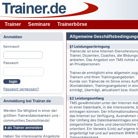
Trainer
Seminare
Trainerbörse
Allgemeine Geschäftsbedingung
Anmelden
Kennwort
§1 Leistungserbringung
Trainer.de
ist eine Internet-Dienstleistu
Trainer, Dozenten, Coaches, die Bildung
anbieten. Das Angebot von TMS richtet s
Passwort
an Privatpersonen.
Trainer.de
ermöglicht eine allgemein zug
Trainern und Ihren Trainingsangeboten.
Kunde von
Trainer.de
im Sinne eines Auftr
login
(Kontaktdaten, Trainingsangebote) in ein
Passwort vergessen?
einträgt, überträgt, aktualisiert bzw. lö
§2 Leistungsumfang
Anmeldung bei Trainer.de
TMS gewährleistet unter der Internet-A
in einer Datenbank, in die interessierte,
Werden Sie Mitglied in einer der
eintragen können. Der Informationsdien
größten Trainerdatenbanken und -
das Internet zur Verfügung. Ausnahmen s
Der Umfang des Datenbankeintrages eines 
communities Deutschlands!
zielgerichtete Suche und übersichtliche
als Trainer anmelden
orientiert. Ein Verweis (Link) auf eigene
angefertigt hat und auf welchem WWW-Serv
Haben Sie interessante Angebote
Trainerdatenbank.