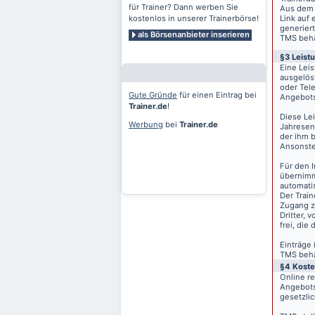
für Trainer? Dann werben Sie
Aus dem 
kostenlos in unserer Trainerbörse!
Link auf 
generiert
als Börsenanbieter inserieren
TMS behäl
§3 Leist
Eine Lei
ausgelös
oder Tele
Gute Gründe
für einen Eintrag bei
Angebots
Trainer.de
!
Diese Le
Werbung
bei
Trainer.de
Jahresen
der ihm 
Ansonste
Für den I
übernimm
automati
Der Train
Zugang z
Dritter, 
frei, die
Einträge
TMS behäl
§4 Kost
Online r
Angebots
gesetzli