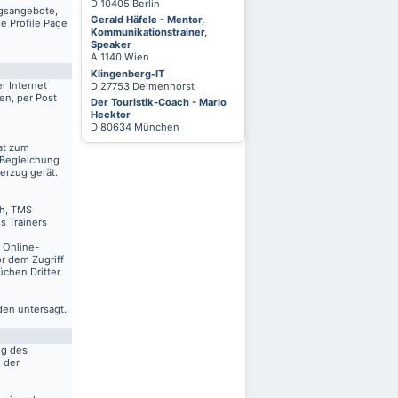
D 10405 Berlin
ngsangebote,
Gerald Häfele - Mentor,
e Profile Page
Kommunikationstrainer,
Speaker
A 1140 Wien
Klingenberg-IT
r Internet
D 27753 Delmenhorst
en, per Post
Der Touristik-Coach - Mario
Hecktor
D 80634 München
at zum
 Begleichung
erzug gerät.
ch, TMS
s Trainers
n Online-
r dem Zugriff
üchen Dritter
den untersagt.
ng des
. der