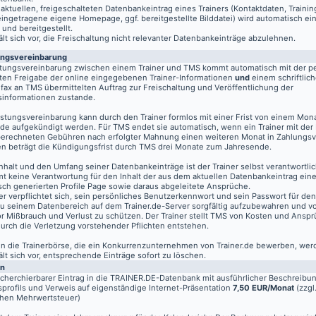
aktuellen, freigeschalteten Datenbankeintrag eines Trainers (Kontaktdaten, Traini
eingetragene eigene Homepage, ggf. bereitgestellte Bilddatei) wird automatisch ein
 und bereitgestellt.
t sich vor, die Freischaltung nicht relevanter Datenbankeinträge abzulehnen.
ungsvereinbarung
stungsvereinbarung zwischen einem Trainer und TMS kommt automatisch mit der pe
ten Freigabe der online eingegebenen Trainer-Informationen
und
einem schriftlich
fax an TMS übermittelten Auftrag zur Freischaltung und Veröffentlichung der
informationen zustande.
istungsvereinbarung kann durch den Trainer formlos mit einer Frist von einem Mon
de aufgekündigt werden. Für TMS endet sie automatisch, wenn ein Trainer mit der
berechneten Gebühren nach erfolgter Mahnung einen weiteren Monat in Zahlungsv
n beträgt die Kündigungsfrist durch TMS drei Monate zum Jahresende.
nhalt und den Umfang seiner Datenbankeinträge ist der Trainer selbst verantwortli
t keine Verantwortung für den Inhalt der aus dem aktuellen Datenbankeintrag eine
sch generierten Profile Page sowie daraus abgeleitete Ansprüche.
er verpflichtet sich, sein persönliches Benutzerkennwort und sein Passwort für de
u seinem Datenbereich auf dem
Trainer.de
-Server sorgfältig aufzubewahren und vo
vor Mißbrauch und Verlust zu schützen. Der Trainer stellt TMS von Kosten und Anspr
 durch die Verletzung vorstehender Pflichten entstehen.
 in die Trainerbörse, die ein Konkurrenzunternehmen von Trainer.de bewerben, wer
t sich vor, entsprechende Einträge sofort zu löschen.
en
echerchierbarer Eintrag in die TRAINER.DE-Datenbank mit ausführlicher Beschreibu
profils und Verweis auf eigenständige Internet-Präsentation
7,50 EUR/Monat
(zzgl
chen Mehrwertsteuer)