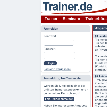
Trainer
Seminare
Trainerbörs
Allgem
Anmelden
Kennwort
§1 Leist
Trainer.d
Trainer,
anbieten
Passwort
an Priva
Trainer.d
Trainern
Kunde v
login
(Kontaktd
Passwort vergessen?
einträgt,
§2 Leist
Anmeldung bei Trainer.de
TMS gewä
in einer 
Werden Sie Mitglied in einer der
eintrage
größten Trainerdatenbanken und -
das Inte
Der Umfan
communities Deutschlands!
zielgeri
als Trainer anmelden
orientier
angeferti
Haben Sie interessante Angebote
Trainerd