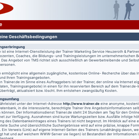
e
eine Geschäftsbedingungen
ungserbringung
e
ist eine Internet-Dienstleistung der Trainer Marketing Service Heuzeroth & Partne
 Dozenten, Coaches, die Bildungs- und Trainingsleistungen im unternehmerischen B
. Das Angebot von TMS richtet sich ausschließlich an Gewerbetreibende und Selbst
tpersonen.
e
ermöglicht eine allgemein zugängliche, kostenlose Online- Recherche über das I
 und Ihren Trainingsangeboten.
on
Trainer.de
im Sinne eines Auftraggebers ist der Trainer, der online via Internet e
aten, Trainingsangebote) in einen für ihn reservierten Bereich auf dem
Trainer.de
-
 überträgt, aktualisiert bzw. löscht. Ihm entstehen zwangsläufig Kosten.
ungsumfang
hrleistet unter der Internet-Adresse
http://www.trainer.de
eine anonyme, kosten
Datenbank, in die interessierte, berechtigte Trainer ihre Angebotsinformationen sel
n können. Der Informationsdienst
Trainer.de
steht 24 Stunden am Tag für den Online
rnet zur Verfügung. Ausnahmen sind kurze Wartungszeiten bzw. Ausfälle infolge hö
g des Datenbankeintrages eines Trainers ist nicht begrenzt. Im Hinblick auf eine e
chtete Suche und übersichtliche Suchergebnisse wird auf eine präzise, knappe For
t. Ein Verweis (Link) auf eigene Internet-Seiten des Trainers (unabhängig davon, we
gt hat und auf welchem WWW-Server sie liegen) ist Bestandteil der Informationen i
atenbank.