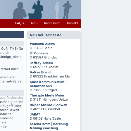
FAQ's
AGB
Impressum
Kontakt
Neu bei Trainer.de
Wondmu Alemu
D 10439 Berlin
r GbR (TMS) für
ereich
IT Pioneers
ändige, nicht
D 63584 Gründau
Jeffrey Arnold
D 65779 Kelkheim
nternet nach
Volker Brand
D 60322 Frankfurt am Main
igene Daten
Internet-Server
Klare Kommunikation -
Sebastian Rux
D 70188 Stuttgart
Therapie Merle Meier
lose Recherche
D 31311 Hänigsen/Uetze
bständig online
Rainer Michael Schwab
-Zugriff über
D 40211 Düsseldorf
herer Gewalt.
infache,
JARAT
mulierung
D 06108 Halle/Saale
r sie
sascha lamm | beratung
n der
training coaching