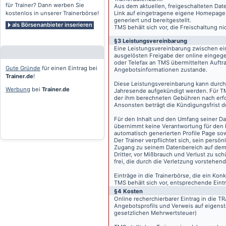
für Trainer? Dann werben Sie
Aus dem aktuellen, freigeschalteten Dat
kostenlos in unserer Trainerbörse!
Link auf eingetragene eigene Homepage, g
generiert und bereitgestellt.
als Börsenanbieter inserieren
TMS behält sich vor, die Freischaltung n
§3 Leistungsvereinbarung
Eine Leistungsvereinbarung zwischen ei
ausgelösten Freigabe der online eingeg
oder Telefax an TMS übermittelten Auftra
Gute Gründe
für einen Eintrag bei
Angebotsinformationen zustande.
Trainer.de
!
Diese Leistungsvereinbarung kann durch 
Werbung
bei
Trainer.de
Jahresende aufgekündigt werden. Für TM
der ihm berechneten Gebühren nach erfo
Ansonsten beträgt die Kündigungsfrist 
Für den Inhalt und den Umfang seiner Dat
übernimmt keine Verantwortung für den I
automatisch generierten Profile Page so
Der Trainer verpflichtet sich, sein pers
Zugang zu seinem Datenbereich auf de
Dritter, vor Mißbrauch und Verlust zu sc
frei, die durch die Verletzung vorstehend
Einträge in die Trainerbörse, die ein K
TMS behält sich vor, entsprechende Eintr
§4 Kosten
Online recherchierbarer Eintrag in die 
Angebotsprofils und Verweis auf eigenst
gesetzlichen Mehrwertsteuer)