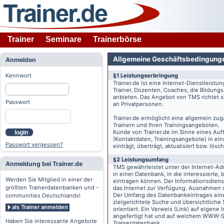
Trainer
Seminare
Trainerbörse
Allgemeine Geschäftsbedingung
Anmelden
Kennwort
§1 Leistungserbringung
Trainer.de
ist eine Internet-Dienstleistu
Trainer, Dozenten, Coaches, die Bildung
anbieten. Das Angebot von TMS richtet s
Passwort
an Privatpersonen.
Trainer.de
ermöglicht eine allgemein zug
Trainern und Ihren Trainingsangeboten.
Kunde von
Trainer.de
im Sinne eines Auftr
login
(Kontaktdaten, Trainingsangebote) in ein
Passwort vergessen?
einträgt, überträgt, aktualisiert bzw. lö
§2 Leistungsumfang
Anmeldung bei Trainer.de
TMS gewährleistet unter der Internet-A
in einer Datenbank, in die interessierte,
Werden Sie Mitglied in einer der
eintragen können. Der Informationsdien
größten Trainerdatenbanken und -
das Internet zur Verfügung. Ausnahmen s
Der Umfang des Datenbankeintrages eines 
communities Deutschlands!
zielgerichtete Suche und übersichtliche
als Trainer anmelden
orientiert. Ein Verweis (Link) auf eigene
angefertigt hat und auf welchem WWW-Serv
Haben Sie interessante Angebote
Trainerdatenbank.