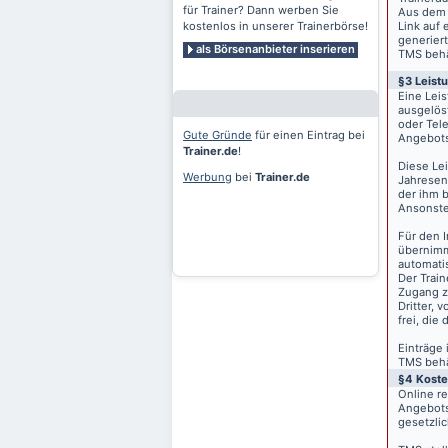
für Trainer? Dann werben Sie
Aus dem 
kostenlos in unserer Trainerbörse!
Link auf 
generiert
als Börsenanbieter inserieren
TMS behäl
§3 Leist
Eine Lei
ausgelös
oder Tele
Gute Gründe
für einen Eintrag bei
Angebots
Trainer.de
!
Diese Le
Werbung
bei
Trainer.de
Jahresen
der ihm 
Ansonste
Für den I
übernimm
automati
Der Train
Zugang z
Dritter, 
frei, die
Einträge
TMS behäl
§4 Kost
Online r
Angebots
gesetzli