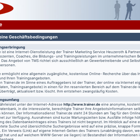
e
eine Geschäftsbedingungen
ungserbringung
e
ist eine Internet-Dienstleistung der Trainer Marketing Service Heuzeroth & Partne
 Dozenten, Coaches, die Bildungs- und Trainingsleistungen im unternehmerischen B
. Das Angebot von TMS richtet sich ausschließlich an Gewerbetreibende und Selbst
tpersonen.
e
ermöglicht eine allgemein zugängliche, kostenlose Online- Recherche über das I
 und Ihren Trainingsangeboten.
on
Trainer.de
im Sinne eines Auftraggebers ist der Trainer, der online via Internet e
aten, Trainingsangebote) in einen für ihn reservierten Bereich auf dem
Trainer.de
-
 überträgt, aktualisiert bzw. löscht. Ihm entstehen zwangsläufig Kosten.
ungsumfang
hrleistet unter der Internet-Adresse
http://www.trainer.de
eine anonyme, kosten
Datenbank, in die interessierte, berechtigte Trainer ihre Angebotsinformationen sel
n können. Der Informationsdienst
Trainer.de
steht 24 Stunden am Tag für den Online
rnet zur Verfügung. Ausnahmen sind kurze Wartungszeiten bzw. Ausfälle infolge hö
g des Datenbankeintrages eines Trainers ist nicht begrenzt. Im Hinblick auf eine e
chtete Suche und übersichtliche Suchergebnisse wird auf eine präzise, knappe For
t. Ein Verweis (Link) auf eigene Internet-Seiten des Trainers (unabhängig davon, we
gt hat und auf welchem WWW-Server sie liegen) ist Bestandteil der Informationen i
atenbank.