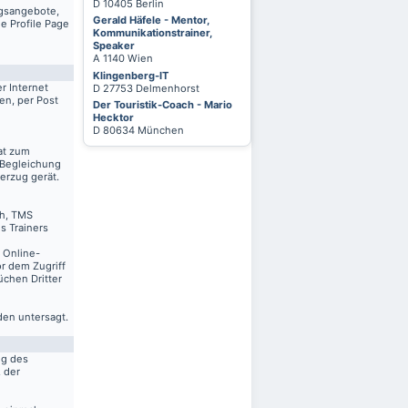
D 10405 Berlin
ngsangebote,
Gerald Häfele - Mentor,
e Profile Page
Kommunikationstrainer,
Speaker
A 1140 Wien
Klingenberg-IT
r Internet
D 27753 Delmenhorst
en, per Post
Der Touristik-Coach - Mario
Hecktor
D 80634 München
at zum
 Begleichung
erzug gerät.
ch, TMS
s Trainers
n Online-
r dem Zugriff
üchen Dritter
den untersagt.
ng des
. der