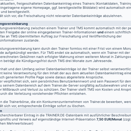
aktuellen, freigeschalteten Datenbankeintrag eines Trainers (Kontaktdaten, Traini
eingetragene eigene Homepage, ggf. bereitgestellte Bilddatei) wird automatisch ein
 und bereitgestellt.
t sich vor, die Freischaltung nicht relevanter Datenbankeinträge abzulehnen.
ungsvereinbarung
stungsvereinbarung zwischen einem Trainer und TMS kommt automatisch mit der pe
ten Freigabe der online eingegebenen Trainer-Informationen
und
einem schriftlich
fax an TMS übermittelten Auftrag zur Freischaltung und Veröffentlichung der
informationen zustande.
istungsvereinbarung kann durch den Trainer formlos mit einer Frist von einem Mon
de aufgekündigt werden. Für TMS endet sie automatisch, wenn ein Trainer mit der
berechneten Gebühren nach erfolgter Mahnung einen weiteren Monat in Zahlungsv
n beträgt die Kündigungsfrist durch TMS drei Monate zum Jahresende.
nhalt und den Umfang seiner Datenbankeinträge ist der Trainer selbst verantwortli
t keine Verantwortung für den Inhalt der aus dem aktuellen Datenbankeintrag eine
sch generierten Profile Page sowie daraus abgeleitete Ansprüche.
er verpflichtet sich, sein persönliches Benutzerkennwort und sein Passwort für de
u seinem Datenbereich auf dem
Trainer.de
-Server sorgfältig aufzubewahren und vo
vor Mißbrauch und Verlust zu schützen. Der Trainer stellt TMS von Kosten und Anspr
 durch die Verletzung vorstehender Pflichten entstehen.
 in die Trainerbörse, die ein Konkurrenzunternehmen von Trainer.de bewerben, wer
t sich vor, entsprechende Einträge sofort zu löschen.
en
echerchierbarer Eintrag in die TRAINER.DE-Datenbank mit ausführlicher Beschreibu
profils und Verweis auf eigenständige Internet-Präsentation
7,50 EUR/Monat
(zzgl
chen Mehrwertsteuer)