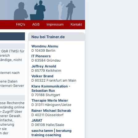
FAQ's
AGB
Impressum
Kontakt
Neu bei Trainer.de
Wondmu Alemu
D 10439 Berlin
r GbR (TMS) für
ereich
IT Pioneers
ändige, nicht
D 63584 Gründau
Jeffrey Arnold
D 65779 Kelkheim
nternet nach
Volker Brand
D 60322 Frankfurt am Main
igene Daten
Internet-Server
Klare Kommunikation -
Sebastian Rux
D 70188 Stuttgart
Therapie Merle Meier
lose Recherche
D 31311 Hänigsen/Uetze
bständig online
Rainer Michael Schwab
-Zugriff über
D 40211 Düsseldorf
herer Gewalt.
infache,
JARAT
mulierung
D 06108 Halle/Saale
r sie
sascha lamm | beratung
n der
training coaching