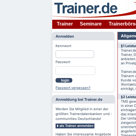
Trainer
Seminare
Trainerbörs
Allgem
Anmelden
Kennwort
§1 Leist
Trainer.d
Trainer,
anbieten
Passwort
an Priva
Trainer.d
Trainern
Kunde v
login
(Kontaktd
Passwort vergessen?
einträgt,
§2 Leist
Anmeldung bei Trainer.de
TMS gewä
in einer 
Werden Sie Mitglied in einer der
eintrage
größten Trainerdatenbanken und -
das Inte
Der Umfan
communities Deutschlands!
zielgeri
als Trainer anmelden
orientier
angeferti
Haben Sie interessante Angebote
Trainerd