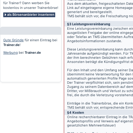
für Trainer? Dann werben Sie
Aus dem aktuellen, freigeschalteten Dat
kostenlos in unserer Trainerbörse!
Link auf eingetragene eigene Homepage, g
generiert und bereitgestellt.
als Börsenanbieter inserieren
TMS behält sich vor, die Freischaltung n
§3 Leistungsvereinbarung
Eine Leistungsvereinbarung zwischen ei
ausgelösten Freigabe der online eingeg
oder Telefax an TMS übermittelten Auftra
Gute Gründe
für einen Eintrag bei
Angebotsinformationen zustande.
Trainer.de
!
Diese Leistungsvereinbarung kann durch 
Werbung
bei
Trainer.de
Jahresende aufgekündigt werden. Für TM
der ihm berechneten Gebühren nach erfo
Ansonsten beträgt die Kündigungsfrist 
Für den Inhalt und den Umfang seiner Dat
übernimmt keine Verantwortung für den I
automatisch generierten Profile Page so
Der Trainer verpflichtet sich, sein pers
Zugang zu seinem Datenbereich auf de
Dritter, vor Mißbrauch und Verlust zu sc
frei, die durch die Verletzung vorstehend
Einträge in die Trainerbörse, die ein K
TMS behält sich vor, entsprechende Eintr
§4 Kosten
Online recherchierbarer Eintrag in die 
Angebotsprofils und Verweis auf eigenst
gesetzlichen Mehrwertsteuer)