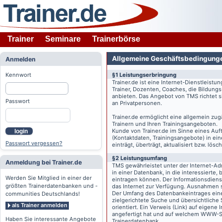
Trainer
Seminare
Trainerbörse
Allgemeine Geschäftsbedingung
Anmelden
Kennwort
§1 Leistungserbringung
Trainer.de
ist eine Internet-Dienstleistu
Trainer, Dozenten, Coaches, die Bildung
anbieten. Das Angebot von TMS richtet s
Passwort
an Privatpersonen.
Trainer.de
ermöglicht eine allgemein zug
Trainern und Ihren Trainingsangeboten.
Kunde von
Trainer.de
im Sinne eines Auftr
login
(Kontaktdaten, Trainingsangebote) in ein
Passwort vergessen?
einträgt, überträgt, aktualisiert bzw. lö
§2 Leistungsumfang
Anmeldung bei Trainer.de
TMS gewährleistet unter der Internet-A
in einer Datenbank, in die interessierte,
Werden Sie Mitglied in einer der
eintragen können. Der Informationsdien
größten Trainerdatenbanken und -
das Internet zur Verfügung. Ausnahmen s
Der Umfang des Datenbankeintrages eines 
communities Deutschlands!
zielgerichtete Suche und übersichtliche
als Trainer anmelden
orientiert. Ein Verweis (Link) auf eigene
angefertigt hat und auf welchem WWW-Serv
Haben Sie interessante Angebote
Trainerdatenbank.