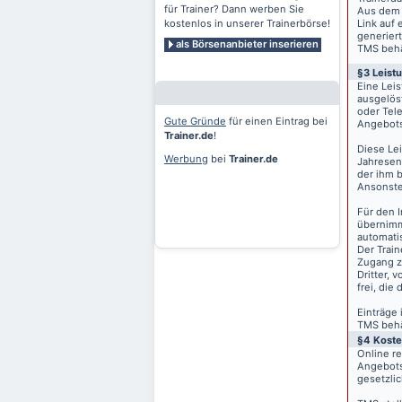
für Trainer? Dann werben Sie
Aus dem 
kostenlos in unserer Trainerbörse!
Link auf 
generiert
als Börsenanbieter inserieren
TMS behäl
§3 Leist
Eine Lei
ausgelös
oder Tele
Gute Gründe
für einen Eintrag bei
Angebots
Trainer.de
!
Diese Le
Werbung
bei
Trainer.de
Jahresen
der ihm 
Ansonste
Für den I
übernimm
automati
Der Train
Zugang z
Dritter, 
frei, die
Einträge
TMS behäl
§4 Kost
Online r
Angebots
gesetzli