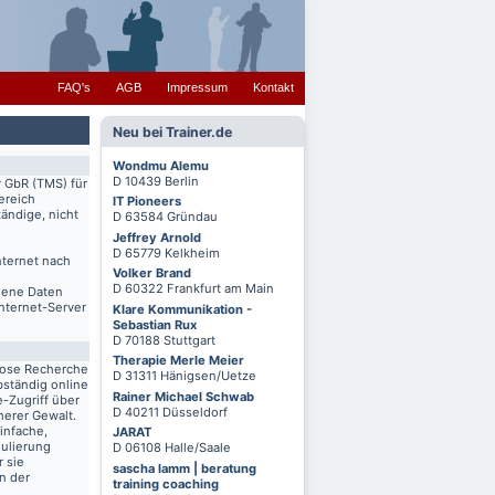
FAQ's
AGB
Impressum
Kontakt
Neu bei Trainer.de
Wondmu Alemu
D 10439 Berlin
r GbR (TMS) für
ereich
IT Pioneers
ändige, nicht
D 63584 Gründau
Jeffrey Arnold
D 65779 Kelkheim
nternet nach
Volker Brand
D 60322 Frankfurt am Main
igene Daten
Internet-Server
Klare Kommunikation -
Sebastian Rux
D 70188 Stuttgart
Therapie Merle Meier
lose Recherche
D 31311 Hänigsen/Uetze
bständig online
Rainer Michael Schwab
-Zugriff über
D 40211 Düsseldorf
herer Gewalt.
infache,
JARAT
mulierung
D 06108 Halle/Saale
r sie
sascha lamm | beratung
n der
training coaching