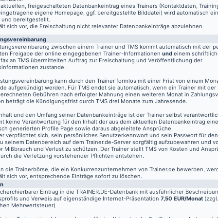
aktuellen, freigeschalteten Datenbankeintrag eines Trainers (Kontaktdaten, Traini
eingetragene eigene Homepage, ggf. bereitgestellte Bilddatei) wird automatisch ein
 und bereitgestellt.
t sich vor, die Freischaltung nicht relevanter Datenbankeinträge abzulehnen.
ungsvereinbarung
stungsvereinbarung zwischen einem Trainer und TMS kommt automatisch mit der pe
ten Freigabe der online eingegebenen Trainer-Informationen
und
einem schriftlich
fax an TMS übermittelten Auftrag zur Freischaltung und Veröffentlichung der
informationen zustande.
istungsvereinbarung kann durch den Trainer formlos mit einer Frist von einem Mon
de aufgekündigt werden. Für TMS endet sie automatisch, wenn ein Trainer mit der
berechneten Gebühren nach erfolgter Mahnung einen weiteren Monat in Zahlungsv
n beträgt die Kündigungsfrist durch TMS drei Monate zum Jahresende.
nhalt und den Umfang seiner Datenbankeinträge ist der Trainer selbst verantwortli
t keine Verantwortung für den Inhalt der aus dem aktuellen Datenbankeintrag eine
sch generierten Profile Page sowie daraus abgeleitete Ansprüche.
er verpflichtet sich, sein persönliches Benutzerkennwort und sein Passwort für de
u seinem Datenbereich auf dem
Trainer.de
-Server sorgfältig aufzubewahren und vo
vor Mißbrauch und Verlust zu schützen. Der Trainer stellt TMS von Kosten und Anspr
 durch die Verletzung vorstehender Pflichten entstehen.
 in die Trainerbörse, die ein Konkurrenzunternehmen von Trainer.de bewerben, wer
t sich vor, entsprechende Einträge sofort zu löschen.
en
echerchierbarer Eintrag in die TRAINER.DE-Datenbank mit ausführlicher Beschreibu
profils und Verweis auf eigenständige Internet-Präsentation
7,50 EUR/Monat
(zzgl
chen Mehrwertsteuer)