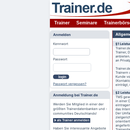
Trainer
Seminare
Trainerbörs
Allgem
Anmelden
Kennwort
§1 Leist
Trainer.d
Trainer,
anbieten
Passwort
an Priva
Trainer.d
Trainern
Kunde v
login
(Kontaktd
Passwort vergessen?
einträgt,
§2 Leist
Anmeldung bei Trainer.de
TMS gewä
in einer 
Werden Sie Mitglied in einer der
eintrage
größten Trainerdatenbanken und -
das Inte
Der Umfan
communities Deutschlands!
zielgeri
als Trainer anmelden
orientier
angeferti
Haben Sie interessante Angebote
Trainerd