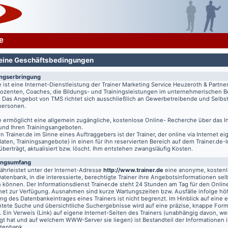
e
eine Geschäftsbedingungen
ungserbringung
e
ist eine Internet-Dienstleistung der Trainer Marketing Service Heuzeroth & Partne
 Dozenten, Coaches, die Bildungs- und Trainingsleistungen im unternehmerischen B
. Das Angebot von TMS richtet sich ausschließlich an Gewerbetreibende und Selbst
tpersonen.
e
ermöglicht eine allgemein zugängliche, kostenlose Online- Recherche über das I
 und Ihren Trainingsangeboten.
on
Trainer.de
im Sinne eines Auftraggebers ist der Trainer, der online via Internet e
aten, Trainingsangebote) in einen für ihn reservierten Bereich auf dem
Trainer.de
-
 überträgt, aktualisiert bzw. löscht. Ihm entstehen zwangsläufig Kosten.
ungsumfang
hrleistet unter der Internet-Adresse
http://www.trainer.de
eine anonyme, kosten
Datenbank, in die interessierte, berechtigte Trainer ihre Angebotsinformationen sel
n können. Der Informationsdienst
Trainer.de
steht 24 Stunden am Tag für den Online
rnet zur Verfügung. Ausnahmen sind kurze Wartungszeiten bzw. Ausfälle infolge hö
g des Datenbankeintrages eines Trainers ist nicht begrenzt. Im Hinblick auf eine e
chtete Suche und übersichtliche Suchergebnisse wird auf eine präzise, knappe For
t. Ein Verweis (Link) auf eigene Internet-Seiten des Trainers (unabhängig davon, we
gt hat und auf welchem WWW-Server sie liegen) ist Bestandteil der Informationen i
atenbank.