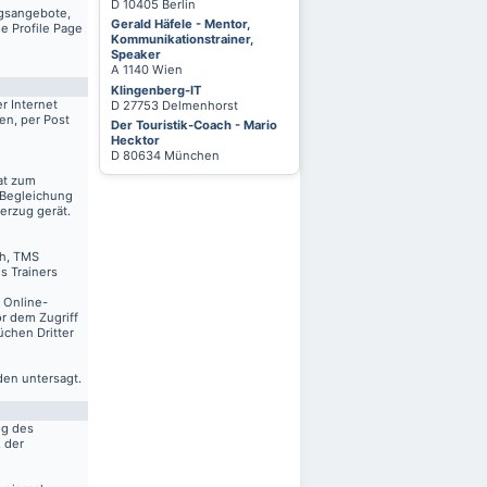
D 10405 Berlin
ngsangebote,
Gerald Häfele - Mentor,
e Profile Page
Kommunikationstrainer,
Speaker
A 1140 Wien
Klingenberg-IT
r Internet
D 27753 Delmenhorst
en, per Post
Der Touristik-Coach - Mario
Hecktor
D 80634 München
at zum
 Begleichung
erzug gerät.
ch, TMS
s Trainers
n Online-
r dem Zugriff
üchen Dritter
den untersagt.
ng des
. der