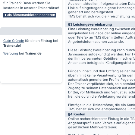
für Trainer? Dann werben Sie
Aus dem aktuellen, freigeschalteten Dat
kostenlos in unserer Trainerbörse!
Link auf eingetragene eigene Homepage, g
generiert und bereitgestellt.
als Börsenanbieter inserieren
TMS behält sich vor, die Freischaltung n
§3 Leistungsvereinbarung
Eine Leistungsvereinbarung zwischen ei
ausgelösten Freigabe der online eingeg
oder Telefax an TMS übermittelten Auftra
Gute Gründe
für einen Eintrag bei
Angebotsinformationen zustande.
Trainer.de
!
Diese Leistungsvereinbarung kann durch 
Werbung
bei
Trainer.de
Jahresende aufgekündigt werden. Für TM
der ihm berechneten Gebühren nach erfo
Ansonsten beträgt die Kündigungsfrist 
Für den Inhalt und den Umfang seiner Dat
übernimmt keine Verantwortung für den I
automatisch generierten Profile Page so
Der Trainer verpflichtet sich, sein pers
Zugang zu seinem Datenbereich auf de
Dritter, vor Mißbrauch und Verlust zu sc
frei, die durch die Verletzung vorstehend
Einträge in die Trainerbörse, die ein K
TMS behält sich vor, entsprechende Eintr
§4 Kosten
Online recherchierbarer Eintrag in die 
Angebotsprofils und Verweis auf eigenst
gesetzlichen Mehrwertsteuer)