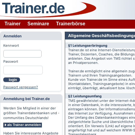
Trainer
Seminare
Trainerbörse
Allgemeine Geschäftsbedingung
Anmelden
Kennwort
§1 Leistungserbringung
Trainer.de
ist eine Internet-Dienstleistu
Trainer, Dozenten, Coaches, die Bildung
anbieten. Das Angebot von TMS richtet s
Passwort
an Privatpersonen.
Trainer.de
ermöglicht eine allgemein zug
Trainern und Ihren Trainingsangeboten.
Kunde von
Trainer.de
im Sinne eines Auftr
login
(Kontaktdaten, Trainingsangebote) in ein
Passwort vergessen?
einträgt, überträgt, aktualisiert bzw. lö
§2 Leistungsumfang
Anmeldung bei Trainer.de
TMS gewährleistet unter der Internet-A
in einer Datenbank, in die interessierte,
Werden Sie Mitglied in einer der
eintragen können. Der Informationsdien
größten Trainerdatenbanken und -
das Internet zur Verfügung. Ausnahmen s
Der Umfang des Datenbankeintrages eines 
communities Deutschlands!
zielgerichtete Suche und übersichtliche
als Trainer anmelden
orientiert. Ein Verweis (Link) auf eigene
angefertigt hat und auf welchem WWW-Serv
Haben Sie interessante Angebote
Trainerdatenbank.