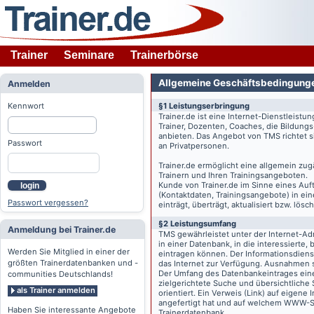
Trainer
Seminare
Trainerbörse
Allgemeine Geschäftsbedingung
Anmelden
Kennwort
§1 Leistungserbringung
Trainer.de
ist eine Internet-Dienstleistu
Trainer, Dozenten, Coaches, die Bildung
anbieten. Das Angebot von TMS richtet s
Passwort
an Privatpersonen.
Trainer.de
ermöglicht eine allgemein zug
Trainern und Ihren Trainingsangeboten.
Kunde von
Trainer.de
im Sinne eines Auftr
login
(Kontaktdaten, Trainingsangebote) in ein
Passwort vergessen?
einträgt, überträgt, aktualisiert bzw. lö
§2 Leistungsumfang
Anmeldung bei Trainer.de
TMS gewährleistet unter der Internet-A
in einer Datenbank, in die interessierte,
Werden Sie Mitglied in einer der
eintragen können. Der Informationsdien
größten Trainerdatenbanken und -
das Internet zur Verfügung. Ausnahmen s
Der Umfang des Datenbankeintrages eines 
communities Deutschlands!
zielgerichtete Suche und übersichtliche
als Trainer anmelden
orientiert. Ein Verweis (Link) auf eigene
angefertigt hat und auf welchem WWW-Serv
Haben Sie interessante Angebote
Trainerdatenbank.