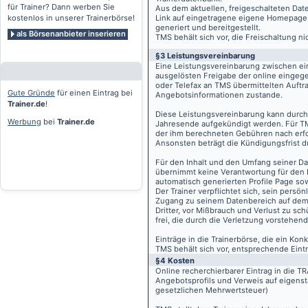
für Trainer? Dann werben Sie
Aus dem aktuellen, freigeschalteten Dat
kostenlos in unserer Trainerbörse!
Link auf eingetragene eigene Homepage, g
generiert und bereitgestellt.
als Börsenanbieter inserieren
TMS behält sich vor, die Freischaltung n
§3 Leistungsvereinbarung
Eine Leistungsvereinbarung zwischen ei
ausgelösten Freigabe der online eingeg
oder Telefax an TMS übermittelten Auftra
Gute Gründe
für einen Eintrag bei
Angebotsinformationen zustande.
Trainer.de
!
Diese Leistungsvereinbarung kann durch 
Werbung
bei
Trainer.de
Jahresende aufgekündigt werden. Für TM
der ihm berechneten Gebühren nach erfo
Ansonsten beträgt die Kündigungsfrist 
Für den Inhalt und den Umfang seiner Dat
übernimmt keine Verantwortung für den I
automatisch generierten Profile Page so
Der Trainer verpflichtet sich, sein pers
Zugang zu seinem Datenbereich auf de
Dritter, vor Mißbrauch und Verlust zu sc
frei, die durch die Verletzung vorstehend
Einträge in die Trainerbörse, die ein K
TMS behält sich vor, entsprechende Eintr
§4 Kosten
Online recherchierbarer Eintrag in die 
Angebotsprofils und Verweis auf eigenst
gesetzlichen Mehrwertsteuer)