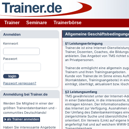
Trainer
Seminare
Trainerbörse
Allgemeine Geschäftsbedingung
Anmelden
Kennwort
§1 Leistungserbringung
Trainer.de
ist eine Internet-Dienstleistu
Trainer, Dozenten, Coaches, die Bildung
anbieten. Das Angebot von TMS richtet s
Passwort
an Privatpersonen.
Trainer.de
ermöglicht eine allgemein zug
Trainern und Ihren Trainingsangeboten.
Kunde von
Trainer.de
im Sinne eines Auftr
login
(Kontaktdaten, Trainingsangebote) in ein
Passwort vergessen?
einträgt, überträgt, aktualisiert bzw. lö
§2 Leistungsumfang
Anmeldung bei Trainer.de
TMS gewährleistet unter der Internet-A
in einer Datenbank, in die interessierte,
Werden Sie Mitglied in einer der
eintragen können. Der Informationsdien
größten Trainerdatenbanken und -
das Internet zur Verfügung. Ausnahmen s
Der Umfang des Datenbankeintrages eines 
communities Deutschlands!
zielgerichtete Suche und übersichtliche
als Trainer anmelden
orientiert. Ein Verweis (Link) auf eigene
angefertigt hat und auf welchem WWW-Serv
Haben Sie interessante Angebote
Trainerdatenbank.