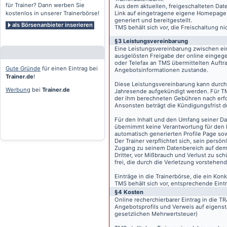
für Trainer? Dann werben Sie
Aus dem aktuellen, freigeschalteten Dat
kostenlos in unserer Trainerbörse!
Link auf eingetragene eigene Homepage, g
generiert und bereitgestellt.
als Börsenanbieter inserieren
TMS behält sich vor, die Freischaltung n
§3 Leistungsvereinbarung
Eine Leistungsvereinbarung zwischen ei
ausgelösten Freigabe der online eingeg
oder Telefax an TMS übermittelten Auftra
Gute Gründe
für einen Eintrag bei
Angebotsinformationen zustande.
Trainer.de
!
Diese Leistungsvereinbarung kann durch 
Werbung
bei
Trainer.de
Jahresende aufgekündigt werden. Für TM
der ihm berechneten Gebühren nach erfo
Ansonsten beträgt die Kündigungsfrist 
Für den Inhalt und den Umfang seiner Dat
übernimmt keine Verantwortung für den I
automatisch generierten Profile Page so
Der Trainer verpflichtet sich, sein pers
Zugang zu seinem Datenbereich auf de
Dritter, vor Mißbrauch und Verlust zu sc
frei, die durch die Verletzung vorstehend
Einträge in die Trainerbörse, die ein K
TMS behält sich vor, entsprechende Eintr
§4 Kosten
Online recherchierbarer Eintrag in die 
Angebotsprofils und Verweis auf eigenst
gesetzlichen Mehrwertsteuer)