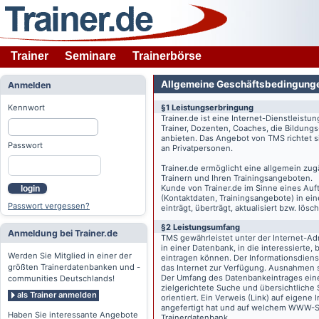
Trainer
Seminare
Trainerbörse
Allgemeine Geschäftsbedingung
Anmelden
Kennwort
§1 Leistungserbringung
Trainer.de
ist eine Internet-Dienstleistu
Trainer, Dozenten, Coaches, die Bildung
anbieten. Das Angebot von TMS richtet s
Passwort
an Privatpersonen.
Trainer.de
ermöglicht eine allgemein zug
Trainern und Ihren Trainingsangeboten.
Kunde von
Trainer.de
im Sinne eines Auftr
login
(Kontaktdaten, Trainingsangebote) in ein
Passwort vergessen?
einträgt, überträgt, aktualisiert bzw. lö
§2 Leistungsumfang
Anmeldung bei Trainer.de
TMS gewährleistet unter der Internet-A
in einer Datenbank, in die interessierte,
Werden Sie Mitglied in einer der
eintragen können. Der Informationsdien
größten Trainerdatenbanken und -
das Internet zur Verfügung. Ausnahmen s
Der Umfang des Datenbankeintrages eines 
communities Deutschlands!
zielgerichtete Suche und übersichtliche
als Trainer anmelden
orientiert. Ein Verweis (Link) auf eigene
angefertigt hat und auf welchem WWW-Serv
Haben Sie interessante Angebote
Trainerdatenbank.