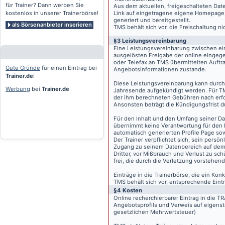
für Trainer? Dann werben Sie
Aus dem aktuellen, freigeschalteten Dat
kostenlos in unserer Trainerbörse!
Link auf eingetragene eigene Homepage, g
generiert und bereitgestellt.
als Börsenanbieter inserieren
TMS behält sich vor, die Freischaltung n
§3 Leistungsvereinbarung
Eine Leistungsvereinbarung zwischen ei
ausgelösten Freigabe der online eingeg
oder Telefax an TMS übermittelten Auftra
Gute Gründe
für einen Eintrag bei
Angebotsinformationen zustande.
Trainer.de
!
Diese Leistungsvereinbarung kann durch 
Werbung
bei
Trainer.de
Jahresende aufgekündigt werden. Für TM
der ihm berechneten Gebühren nach erfo
Ansonsten beträgt die Kündigungsfrist 
Für den Inhalt und den Umfang seiner Dat
übernimmt keine Verantwortung für den I
automatisch generierten Profile Page so
Der Trainer verpflichtet sich, sein pers
Zugang zu seinem Datenbereich auf de
Dritter, vor Mißbrauch und Verlust zu sc
frei, die durch die Verletzung vorstehend
Einträge in die Trainerbörse, die ein K
TMS behält sich vor, entsprechende Eintr
§4 Kosten
Online recherchierbarer Eintrag in die 
Angebotsprofils und Verweis auf eigenst
gesetzlichen Mehrwertsteuer)