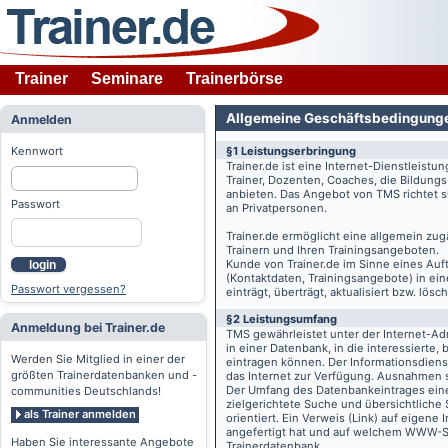
Trainer
Seminare
Trainerbörse
Allgemeine Geschäftsbedingung
Anmelden
Kennwort
§1 Leistungserbringung
Trainer.de
ist eine Internet-Dienstleistu
Trainer, Dozenten, Coaches, die Bildung
anbieten. Das Angebot von TMS richtet s
Passwort
an Privatpersonen.
Trainer.de
ermöglicht eine allgemein zug
Trainern und Ihren Trainingsangeboten.
Kunde von
Trainer.de
im Sinne eines Auftr
login
(Kontaktdaten, Trainingsangebote) in ein
Passwort vergessen?
einträgt, überträgt, aktualisiert bzw. lö
§2 Leistungsumfang
Anmeldung bei Trainer.de
TMS gewährleistet unter der Internet-A
in einer Datenbank, in die interessierte,
Werden Sie Mitglied in einer der
eintragen können. Der Informationsdien
größten Trainerdatenbanken und -
das Internet zur Verfügung. Ausnahmen s
Der Umfang des Datenbankeintrages eines 
communities Deutschlands!
zielgerichtete Suche und übersichtliche
als Trainer anmelden
orientiert. Ein Verweis (Link) auf eigene
angefertigt hat und auf welchem WWW-Serv
Haben Sie interessante Angebote
Trainerdatenbank.