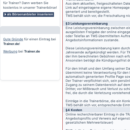
für Trainer? Dann werben Sie
Aus dem aktuellen, freigeschalteten Dat
kostenlos in unserer Trainerbörse!
Link auf eingetragene eigene Homepage, g
generiert und bereitgestellt.
als Börsenanbieter inserieren
TMS behält sich vor, die Freischaltung n
§3 Leistungsvereinbarung
Eine Leistungsvereinbarung zwischen ei
ausgelösten Freigabe der online eingeg
oder Telefax an TMS übermittelten Auftra
Gute Gründe
für einen Eintrag bei
Angebotsinformationen zustande.
Trainer.de
!
Diese Leistungsvereinbarung kann durch 
Werbung
bei
Trainer.de
Jahresende aufgekündigt werden. Für TM
der ihm berechneten Gebühren nach erfo
Ansonsten beträgt die Kündigungsfrist 
Für den Inhalt und den Umfang seiner Dat
übernimmt keine Verantwortung für den I
automatisch generierten Profile Page so
Der Trainer verpflichtet sich, sein pers
Zugang zu seinem Datenbereich auf de
Dritter, vor Mißbrauch und Verlust zu sc
frei, die durch die Verletzung vorstehend
Einträge in die Trainerbörse, die ein K
TMS behält sich vor, entsprechende Eintr
§4 Kosten
Online recherchierbarer Eintrag in die 
Angebotsprofils und Verweis auf eigenst
gesetzlichen Mehrwertsteuer)