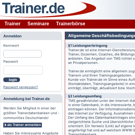
Trainer
Seminare
Trainerbörse
Allgemeine Geschäftsbedingung
Anmelden
Kennwort
§1 Leistungserbringung
Trainer.de
ist eine Internet-Dienstleistu
Trainer, Dozenten, Coaches, die Bildung
anbieten. Das Angebot von TMS richtet s
Passwort
an Privatpersonen.
Trainer.de
ermöglicht eine allgemein zug
Trainern und Ihren Trainingsangeboten.
Kunde von
Trainer.de
im Sinne eines Auftr
login
(Kontaktdaten, Trainingsangebote) in ein
Passwort vergessen?
einträgt, überträgt, aktualisiert bzw. lö
§2 Leistungsumfang
Anmeldung bei Trainer.de
TMS gewährleistet unter der Internet-A
in einer Datenbank, in die interessierte,
Werden Sie Mitglied in einer der
eintragen können. Der Informationsdien
größten Trainerdatenbanken und -
das Internet zur Verfügung. Ausnahmen s
Der Umfang des Datenbankeintrages eines 
communities Deutschlands!
zielgerichtete Suche und übersichtliche
als Trainer anmelden
orientiert. Ein Verweis (Link) auf eigene
angefertigt hat und auf welchem WWW-Serv
Haben Sie interessante Angebote
Trainerdatenbank.