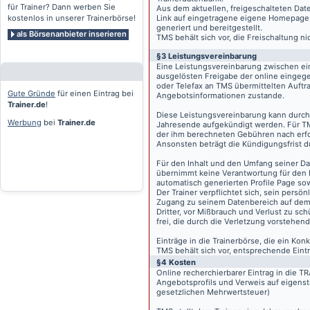
für Trainer? Dann werben Sie
Aus dem aktuellen, freigeschalteten Dat
kostenlos in unserer Trainerbörse!
Link auf eingetragene eigene Homepage, g
generiert und bereitgestellt.
als Börsenanbieter inserieren
TMS behält sich vor, die Freischaltung n
§3 Leistungsvereinbarung
Eine Leistungsvereinbarung zwischen ei
ausgelösten Freigabe der online eingeg
oder Telefax an TMS übermittelten Auftra
Gute Gründe
für einen Eintrag bei
Angebotsinformationen zustande.
Trainer.de
!
Diese Leistungsvereinbarung kann durch 
Werbung
bei
Trainer.de
Jahresende aufgekündigt werden. Für TM
der ihm berechneten Gebühren nach erfo
Ansonsten beträgt die Kündigungsfrist 
Für den Inhalt und den Umfang seiner Dat
übernimmt keine Verantwortung für den I
automatisch generierten Profile Page so
Der Trainer verpflichtet sich, sein pers
Zugang zu seinem Datenbereich auf de
Dritter, vor Mißbrauch und Verlust zu sc
frei, die durch die Verletzung vorstehend
Einträge in die Trainerbörse, die ein K
TMS behält sich vor, entsprechende Eintr
§4 Kosten
Online recherchierbarer Eintrag in die 
Angebotsprofils und Verweis auf eigenst
gesetzlichen Mehrwertsteuer)