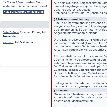
für Trainer? Dann werben Sie
Aus dem aktuellen, freigeschalteten Dat
kostenlos in unserer Trainerbörse!
Link auf eingetragene eigene Homepage, g
generiert und bereitgestellt.
als Börsenanbieter inserieren
TMS behält sich vor, die Freischaltung n
§3 Leistungsvereinbarung
Eine Leistungsvereinbarung zwischen ei
ausgelösten Freigabe der online eingeg
oder Telefax an TMS übermittelten Auftra
Gute Gründe
für einen Eintrag bei
Angebotsinformationen zustande.
Trainer.de
!
Diese Leistungsvereinbarung kann durch 
Werbung
bei
Trainer.de
Jahresende aufgekündigt werden. Für TM
der ihm berechneten Gebühren nach erfo
Ansonsten beträgt die Kündigungsfrist 
Für den Inhalt und den Umfang seiner Dat
übernimmt keine Verantwortung für den I
automatisch generierten Profile Page so
Der Trainer verpflichtet sich, sein pers
Zugang zu seinem Datenbereich auf de
Dritter, vor Mißbrauch und Verlust zu sc
frei, die durch die Verletzung vorstehend
Einträge in die Trainerbörse, die ein K
TMS behält sich vor, entsprechende Eintr
§4 Kosten
Online recherchierbarer Eintrag in die 
Angebotsprofils und Verweis auf eigenst
gesetzlichen Mehrwertsteuer)