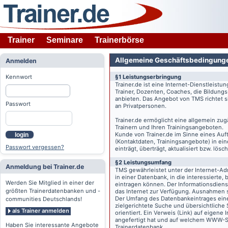
Trainer
Seminare
Trainerbörse
Allgemeine Geschäftsbedingung
Anmelden
Kennwort
§1 Leistungserbringung
Trainer.de
ist eine Internet-Dienstleistu
Trainer, Dozenten, Coaches, die Bildung
anbieten. Das Angebot von TMS richtet s
Passwort
an Privatpersonen.
Trainer.de
ermöglicht eine allgemein zug
Trainern und Ihren Trainingsangeboten.
Kunde von
Trainer.de
im Sinne eines Auftr
login
(Kontaktdaten, Trainingsangebote) in ein
Passwort vergessen?
einträgt, überträgt, aktualisiert bzw. lö
§2 Leistungsumfang
Anmeldung bei Trainer.de
TMS gewährleistet unter der Internet-A
in einer Datenbank, in die interessierte,
Werden Sie Mitglied in einer der
eintragen können. Der Informationsdien
größten Trainerdatenbanken und -
das Internet zur Verfügung. Ausnahmen s
Der Umfang des Datenbankeintrages eines 
communities Deutschlands!
zielgerichtete Suche und übersichtliche
als Trainer anmelden
orientiert. Ein Verweis (Link) auf eigene
angefertigt hat und auf welchem WWW-Serv
Haben Sie interessante Angebote
Trainerdatenbank.