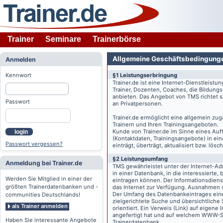
Trainer
Seminare
Trainerbörse
Allgemeine Geschäftsbedingung
Anmelden
Kennwort
§1 Leistungserbringung
Trainer.de
ist eine Internet-Dienstleistu
Trainer, Dozenten, Coaches, die Bildung
anbieten. Das Angebot von TMS richtet s
Passwort
an Privatpersonen.
Trainer.de
ermöglicht eine allgemein zug
Trainern und Ihren Trainingsangeboten.
Kunde von
Trainer.de
im Sinne eines Auftr
login
(Kontaktdaten, Trainingsangebote) in ein
Passwort vergessen?
einträgt, überträgt, aktualisiert bzw. lö
§2 Leistungsumfang
Anmeldung bei Trainer.de
TMS gewährleistet unter der Internet-A
in einer Datenbank, in die interessierte,
Werden Sie Mitglied in einer der
eintragen können. Der Informationsdien
größten Trainerdatenbanken und -
das Internet zur Verfügung. Ausnahmen s
Der Umfang des Datenbankeintrages eines 
communities Deutschlands!
zielgerichtete Suche und übersichtliche
als Trainer anmelden
orientiert. Ein Verweis (Link) auf eigene
angefertigt hat und auf welchem WWW-Serv
Haben Sie interessante Angebote
Trainerdatenbank.