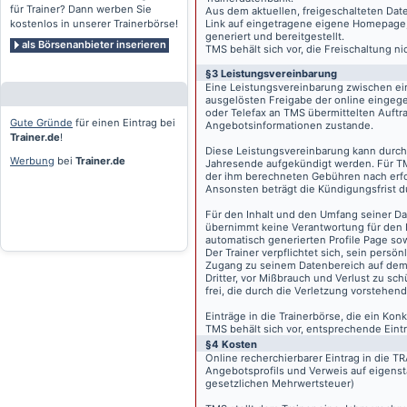
für Trainer? Dann werben Sie
Aus dem aktuellen, freigeschalteten Dat
kostenlos in unserer Trainerbörse!
Link auf eingetragene eigene Homepage, g
generiert und bereitgestellt.
als Börsenanbieter inserieren
TMS behält sich vor, die Freischaltung n
§3 Leistungsvereinbarung
Eine Leistungsvereinbarung zwischen ei
ausgelösten Freigabe der online eingeg
oder Telefax an TMS übermittelten Auftra
Gute Gründe
für einen Eintrag bei
Angebotsinformationen zustande.
Trainer.de
!
Diese Leistungsvereinbarung kann durch 
Werbung
bei
Trainer.de
Jahresende aufgekündigt werden. Für TM
der ihm berechneten Gebühren nach erfo
Ansonsten beträgt die Kündigungsfrist 
Für den Inhalt und den Umfang seiner Dat
übernimmt keine Verantwortung für den I
automatisch generierten Profile Page so
Der Trainer verpflichtet sich, sein pers
Zugang zu seinem Datenbereich auf de
Dritter, vor Mißbrauch und Verlust zu sc
frei, die durch die Verletzung vorstehend
Einträge in die Trainerbörse, die ein K
TMS behält sich vor, entsprechende Eintr
§4 Kosten
Online recherchierbarer Eintrag in die 
Angebotsprofils und Verweis auf eigenst
gesetzlichen Mehrwertsteuer)