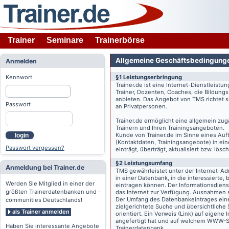
Trainer
Seminare
Trainerbörse
Allgemeine Geschäftsbedingung
Anmelden
Kennwort
§1 Leistungserbringung
Trainer.de
ist eine Internet-Dienstleistu
Trainer, Dozenten, Coaches, die Bildung
anbieten. Das Angebot von TMS richtet s
Passwort
an Privatpersonen.
Trainer.de
ermöglicht eine allgemein zug
Trainern und Ihren Trainingsangeboten.
Kunde von
Trainer.de
im Sinne eines Auftr
login
(Kontaktdaten, Trainingsangebote) in ein
Passwort vergessen?
einträgt, überträgt, aktualisiert bzw. lö
§2 Leistungsumfang
Anmeldung bei Trainer.de
TMS gewährleistet unter der Internet-A
in einer Datenbank, in die interessierte,
Werden Sie Mitglied in einer der
eintragen können. Der Informationsdien
größten Trainerdatenbanken und -
das Internet zur Verfügung. Ausnahmen s
Der Umfang des Datenbankeintrages eines 
communities Deutschlands!
zielgerichtete Suche und übersichtliche
als Trainer anmelden
orientiert. Ein Verweis (Link) auf eigene
angefertigt hat und auf welchem WWW-Serv
Haben Sie interessante Angebote
Trainerdatenbank.