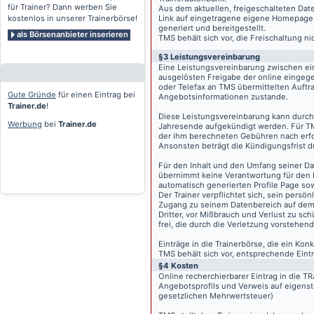
für Trainer? Dann werben Sie
Aus dem aktuellen, freigeschalteten Dat
kostenlos in unserer Trainerbörse!
Link auf eingetragene eigene Homepage, g
generiert und bereitgestellt.
als Börsenanbieter inserieren
TMS behält sich vor, die Freischaltung n
§3 Leistungsvereinbarung
Eine Leistungsvereinbarung zwischen ei
ausgelösten Freigabe der online eingeg
oder Telefax an TMS übermittelten Auftra
Gute Gründe
für einen Eintrag bei
Angebotsinformationen zustande.
Trainer.de
!
Diese Leistungsvereinbarung kann durch 
Werbung
bei
Trainer.de
Jahresende aufgekündigt werden. Für TM
der ihm berechneten Gebühren nach erfo
Ansonsten beträgt die Kündigungsfrist 
Für den Inhalt und den Umfang seiner Dat
übernimmt keine Verantwortung für den I
automatisch generierten Profile Page so
Der Trainer verpflichtet sich, sein pers
Zugang zu seinem Datenbereich auf de
Dritter, vor Mißbrauch und Verlust zu sc
frei, die durch die Verletzung vorstehend
Einträge in die Trainerbörse, die ein K
TMS behält sich vor, entsprechende Eintr
§4 Kosten
Online recherchierbarer Eintrag in die 
Angebotsprofils und Verweis auf eigenst
gesetzlichen Mehrwertsteuer)