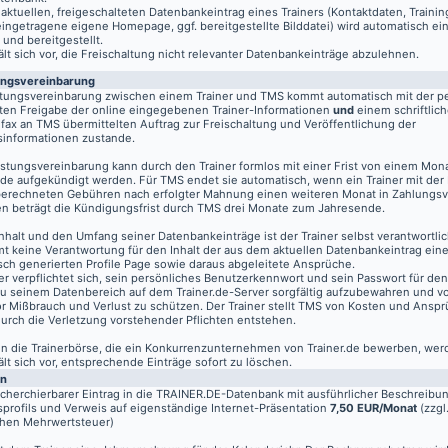
aktuellen, freigeschalteten Datenbankeintrag eines Trainers (Kontaktdaten, Traini
eingetragene eigene Homepage, ggf. bereitgestellte Bilddatei) wird automatisch ein
 und bereitgestellt.
t sich vor, die Freischaltung nicht relevanter Datenbankeinträge abzulehnen.
ungsvereinbarung
stungsvereinbarung zwischen einem Trainer und TMS kommt automatisch mit der pe
ten Freigabe der online eingegebenen Trainer-Informationen
und
einem schriftlich
fax an TMS übermittelten Auftrag zur Freischaltung und Veröffentlichung der
informationen zustande.
istungsvereinbarung kann durch den Trainer formlos mit einer Frist von einem Mon
de aufgekündigt werden. Für TMS endet sie automatisch, wenn ein Trainer mit der
berechneten Gebühren nach erfolgter Mahnung einen weiteren Monat in Zahlungsv
n beträgt die Kündigungsfrist durch TMS drei Monate zum Jahresende.
nhalt und den Umfang seiner Datenbankeinträge ist der Trainer selbst verantwortli
t keine Verantwortung für den Inhalt der aus dem aktuellen Datenbankeintrag eine
sch generierten Profile Page sowie daraus abgeleitete Ansprüche.
er verpflichtet sich, sein persönliches Benutzerkennwort und sein Passwort für de
u seinem Datenbereich auf dem
Trainer.de
-Server sorgfältig aufzubewahren und vo
vor Mißbrauch und Verlust zu schützen. Der Trainer stellt TMS von Kosten und Anspr
 durch die Verletzung vorstehender Pflichten entstehen.
 in die Trainerbörse, die ein Konkurrenzunternehmen von Trainer.de bewerben, wer
t sich vor, entsprechende Einträge sofort zu löschen.
en
echerchierbarer Eintrag in die TRAINER.DE-Datenbank mit ausführlicher Beschreibu
profils und Verweis auf eigenständige Internet-Präsentation
7,50 EUR/Monat
(zzgl
chen Mehrwertsteuer)