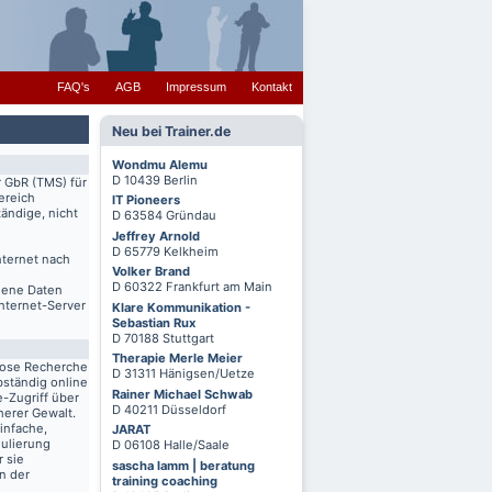
FAQ's
AGB
Impressum
Kontakt
Neu bei Trainer.de
Wondmu Alemu
D 10439 Berlin
r GbR (TMS) für
ereich
IT Pioneers
ändige, nicht
D 63584 Gründau
Jeffrey Arnold
D 65779 Kelkheim
nternet nach
Volker Brand
D 60322 Frankfurt am Main
igene Daten
Internet-Server
Klare Kommunikation -
Sebastian Rux
D 70188 Stuttgart
Therapie Merle Meier
lose Recherche
D 31311 Hänigsen/Uetze
bständig online
Rainer Michael Schwab
-Zugriff über
D 40211 Düsseldorf
herer Gewalt.
infache,
JARAT
mulierung
D 06108 Halle/Saale
r sie
sascha lamm | beratung
n der
training coaching