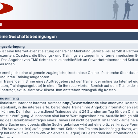
e
eine Geschäftsbedingungen
ungserbringung
e
ist eine Internet-Dienstleistung der Trainer Marketing Service Heuzeroth & Partne
 Dozenten, Coaches, die Bildungs- und Trainingsleistungen im unternehmerischen B
. Das Angebot von TMS richtet sich ausschließlich an Gewerbetreibende und Selbst
tpersonen.
e
ermöglicht eine allgemein zugängliche, kostenlose Online- Recherche über das I
 und Ihren Trainingsangeboten.
on
Trainer.de
im Sinne eines Auftraggebers ist der Trainer, der online via Internet e
aten, Trainingsangebote) in einen für ihn reservierten Bereich auf dem
Trainer.de
-
 überträgt, aktualisiert bzw. löscht. Ihm entstehen zwangsläufig Kosten.
ungsumfang
hrleistet unter der Internet-Adresse
http://www.trainer.de
eine anonyme, kosten
Datenbank, in die interessierte, berechtigte Trainer ihre Angebotsinformationen sel
n können. Der Informationsdienst
Trainer.de
steht 24 Stunden am Tag für den Online
rnet zur Verfügung. Ausnahmen sind kurze Wartungszeiten bzw. Ausfälle infolge hö
g des Datenbankeintrages eines Trainers ist nicht begrenzt. Im Hinblick auf eine e
chtete Suche und übersichtliche Suchergebnisse wird auf eine präzise, knappe For
t. Ein Verweis (Link) auf eigene Internet-Seiten des Trainers (unabhängig davon, we
gt hat und auf welchem WWW-Server sie liegen) ist Bestandteil der Informationen i
atenbank.