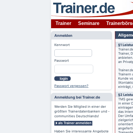
Trainer
Seminare
Trainerbörs
Allgem
Anmelden
Kennwort
§1 Leist
Trainer.d
Trainer,
anbieten
Passwort
an Priva
Trainer.d
Trainern
Kunde v
login
(Kontaktd
Passwort vergessen?
einträgt,
§2 Leist
Anmeldung bei Trainer.de
TMS gewä
in einer 
Werden Sie Mitglied in einer der
eintrage
größten Trainerdatenbanken und -
das Inte
Der Umfan
communities Deutschlands!
zielgeri
als Trainer anmelden
orientier
angeferti
Haben Sie interessante Angebote
Trainerd