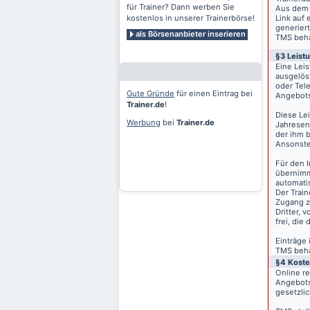
für Trainer? Dann werben Sie
Aus dem 
kostenlos in unserer Trainerbörse!
Link auf 
generiert
als Börsenanbieter inserieren
TMS behäl
§3 Leist
Eine Lei
ausgelös
oder Tele
Gute Gründe
für einen Eintrag bei
Angebots
Trainer.de
!
Diese Le
Werbung
bei
Trainer.de
Jahresen
der ihm 
Ansonste
Für den I
übernimm
automati
Der Train
Zugang z
Dritter, 
frei, die
Einträge
TMS behäl
§4 Kost
Online r
Angebots
gesetzli