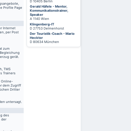
D 10405 Berlin
ngsangebote,
Gerald Häfele - Mentor,
e Profile Page
Kommunikationstrainer,
Speaker
A 1140 Wien
Klingenberg-IT
r Internet
D 27753 Delmenhorst
en, per Post
Der Touristik-Coach - Mario
Hecktor
D 80634 München
at zum
 Begleichung
erzug gerät.
ch, TMS
s Trainers
n Online-
r dem Zugriff
üchen Dritter
den untersagt.
ng des
. der