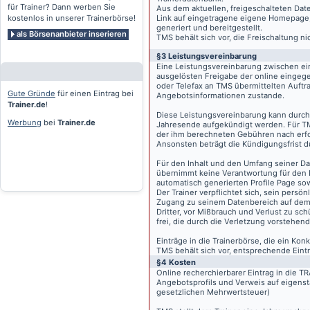
für Trainer? Dann werben Sie
Aus dem aktuellen, freigeschalteten Dat
kostenlos in unserer Trainerbörse!
Link auf eingetragene eigene Homepage, g
generiert und bereitgestellt.
als Börsenanbieter inserieren
TMS behält sich vor, die Freischaltung n
§3 Leistungsvereinbarung
Eine Leistungsvereinbarung zwischen ei
ausgelösten Freigabe der online eingeg
oder Telefax an TMS übermittelten Auftra
Gute Gründe
für einen Eintrag bei
Angebotsinformationen zustande.
Trainer.de
!
Diese Leistungsvereinbarung kann durch 
Werbung
bei
Trainer.de
Jahresende aufgekündigt werden. Für TM
der ihm berechneten Gebühren nach erfo
Ansonsten beträgt die Kündigungsfrist 
Für den Inhalt und den Umfang seiner Dat
übernimmt keine Verantwortung für den I
automatisch generierten Profile Page so
Der Trainer verpflichtet sich, sein pers
Zugang zu seinem Datenbereich auf de
Dritter, vor Mißbrauch und Verlust zu sc
frei, die durch die Verletzung vorstehend
Einträge in die Trainerbörse, die ein K
TMS behält sich vor, entsprechende Eintr
§4 Kosten
Online recherchierbarer Eintrag in die 
Angebotsprofils und Verweis auf eigenst
gesetzlichen Mehrwertsteuer)