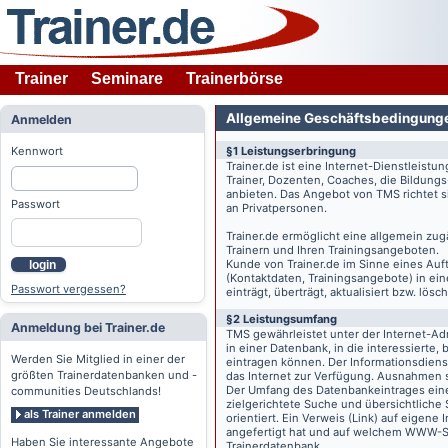
Trainer
Seminare
Trainerbörse
Allgemeine Geschäftsbedingung
Anmelden
Kennwort
§1 Leistungserbringung
Trainer.de
ist eine Internet-Dienstleistu
Trainer, Dozenten, Coaches, die Bildung
anbieten. Das Angebot von TMS richtet s
Passwort
an Privatpersonen.
Trainer.de
ermöglicht eine allgemein zug
Trainern und Ihren Trainingsangeboten.
Kunde von
Trainer.de
im Sinne eines Auftr
login
(Kontaktdaten, Trainingsangebote) in ein
Passwort vergessen?
einträgt, überträgt, aktualisiert bzw. lö
§2 Leistungsumfang
Anmeldung bei Trainer.de
TMS gewährleistet unter der Internet-A
in einer Datenbank, in die interessierte,
Werden Sie Mitglied in einer der
eintragen können. Der Informationsdien
größten Trainerdatenbanken und -
das Internet zur Verfügung. Ausnahmen s
Der Umfang des Datenbankeintrages eines 
communities Deutschlands!
zielgerichtete Suche und übersichtliche
als Trainer anmelden
orientiert. Ein Verweis (Link) auf eigene
angefertigt hat und auf welchem WWW-Serv
Haben Sie interessante Angebote
Trainerdatenbank.