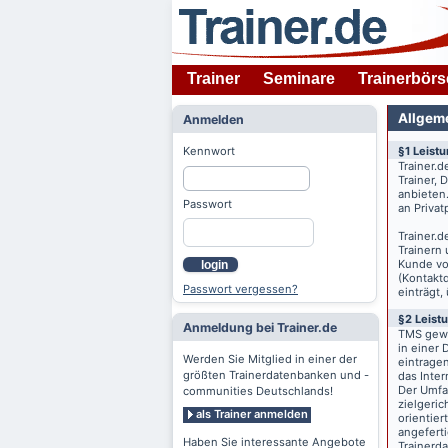
Trainer
Seminare
Trainerbörs
Allgem
Anmelden
Kennwort
§1 Leist
Trainer.d
Trainer,
anbieten
Passwort
an Priva
Trainer.d
Trainern
Kunde v
login
(Kontaktd
Passwort vergessen?
einträgt,
§2 Leist
Anmeldung bei Trainer.de
TMS gewä
in einer 
Werden Sie Mitglied in einer der
eintrage
größten Trainerdatenbanken und -
das Inte
Der Umfan
communities Deutschlands!
zielgeri
als Trainer anmelden
orientier
angeferti
Haben Sie interessante Angebote
Trainerd