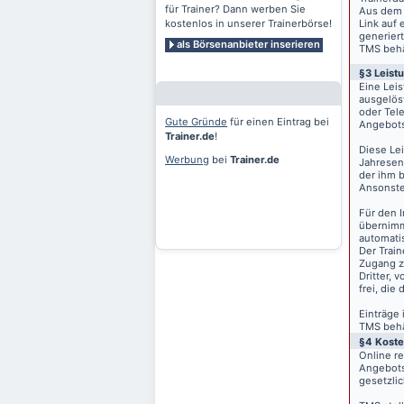
für Trainer? Dann werben Sie
Aus dem 
kostenlos in unserer Trainerbörse!
Link auf 
generiert
als Börsenanbieter inserieren
TMS behäl
§3 Leist
Eine Lei
ausgelös
oder Tele
Gute Gründe
für einen Eintrag bei
Angebots
Trainer.de
!
Diese Le
Werbung
bei
Trainer.de
Jahresen
der ihm 
Ansonste
Für den I
übernimm
automati
Der Train
Zugang z
Dritter, 
frei, die
Einträge
TMS behäl
§4 Kost
Online r
Angebots
gesetzli