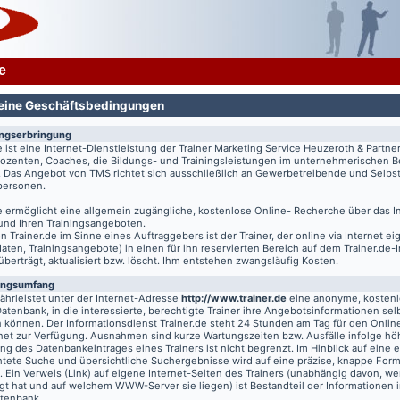
e
eine Geschäftsbedingungen
ungserbringung
e
ist eine Internet-Dienstleistung der Trainer Marketing Service Heuzeroth & Partne
 Dozenten, Coaches, die Bildungs- und Trainingsleistungen im unternehmerischen B
. Das Angebot von TMS richtet sich ausschließlich an Gewerbetreibende und Selbst
tpersonen.
e
ermöglicht eine allgemein zugängliche, kostenlose Online- Recherche über das I
 und Ihren Trainingsangeboten.
on
Trainer.de
im Sinne eines Auftraggebers ist der Trainer, der online via Internet e
aten, Trainingsangebote) in einen für ihn reservierten Bereich auf dem
Trainer.de
-
 überträgt, aktualisiert bzw. löscht. Ihm entstehen zwangsläufig Kosten.
ungsumfang
hrleistet unter der Internet-Adresse
http://www.trainer.de
eine anonyme, kosten
Datenbank, in die interessierte, berechtigte Trainer ihre Angebotsinformationen sel
n können. Der Informationsdienst
Trainer.de
steht 24 Stunden am Tag für den Online
rnet zur Verfügung. Ausnahmen sind kurze Wartungszeiten bzw. Ausfälle infolge hö
g des Datenbankeintrages eines Trainers ist nicht begrenzt. Im Hinblick auf eine e
chtete Suche und übersichtliche Suchergebnisse wird auf eine präzise, knappe For
t. Ein Verweis (Link) auf eigene Internet-Seiten des Trainers (unabhängig davon, we
gt hat und auf welchem WWW-Server sie liegen) ist Bestandteil der Informationen i
atenbank.