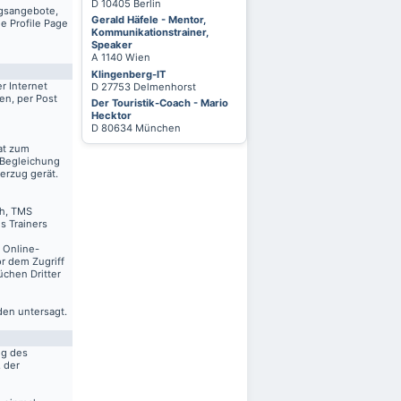
D 10405 Berlin
ngsangebote,
Gerald Häfele - Mentor,
e Profile Page
Kommunikationstrainer,
Speaker
A 1140 Wien
Klingenberg-IT
r Internet
D 27753 Delmenhorst
en, per Post
Der Touristik-Coach - Mario
Hecktor
D 80634 München
at zum
 Begleichung
erzug gerät.
ch, TMS
s Trainers
n Online-
r dem Zugriff
üchen Dritter
den untersagt.
ng des
. der