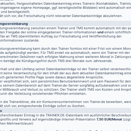
aktuellen, freigeschalteten Datenbankeintrag eines Trainers (Kontaktdaten, Traini
eingetragene eigene Homepage, ggf. bereitgestellte Bilddatei) wird automatisch ein
 und bereitgestellt.
t sich vor, die Freischaltung nicht relevanter Datenbankeinträge abzulehnen.
ungsvereinbarung
stungsvereinbarung zwischen einem Trainer und TMS kommt automatisch mit der pe
ten Freigabe der online eingegebenen Trainer-Informationen
und
einem schriftlich
fax an TMS übermittelten Auftrag zur Freischaltung und Veröffentlichung der
informationen zustande.
istungsvereinbarung kann durch den Trainer formlos mit einer Frist von einem Mon
de aufgekündigt werden. Für TMS endet sie automatisch, wenn ein Trainer mit der
berechneten Gebühren nach erfolgter Mahnung einen weiteren Monat in Zahlungsv
n beträgt die Kündigungsfrist durch TMS drei Monate zum Jahresende.
nhalt und den Umfang seiner Datenbankeinträge ist der Trainer selbst verantwortli
t keine Verantwortung für den Inhalt der aus dem aktuellen Datenbankeintrag eine
sch generierten Profile Page sowie daraus abgeleitete Ansprüche.
er verpflichtet sich, sein persönliches Benutzerkennwort und sein Passwort für de
u seinem Datenbereich auf dem
Trainer.de
-Server sorgfältig aufzubewahren und vo
vor Mißbrauch und Verlust zu schützen. Der Trainer stellt TMS von Kosten und Anspr
 durch die Verletzung vorstehender Pflichten entstehen.
 in die Trainerbörse, die ein Konkurrenzunternehmen von Trainer.de bewerben, wer
t sich vor, entsprechende Einträge sofort zu löschen.
en
echerchierbarer Eintrag in die TRAINER.DE-Datenbank mit ausführlicher Beschreibu
profils und Verweis auf eigenständige Internet-Präsentation
7,50 EUR/Monat
(zzgl
chen Mehrwertsteuer)