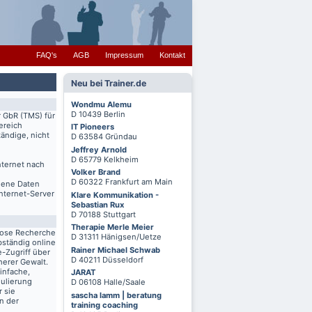
FAQ's
AGB
Impressum
Kontakt
Neu bei Trainer.de
Wondmu Alemu
D 10439 Berlin
r GbR (TMS) für
ereich
IT Pioneers
ändige, nicht
D 63584 Gründau
Jeffrey Arnold
D 65779 Kelkheim
nternet nach
Volker Brand
D 60322 Frankfurt am Main
igene Daten
Internet-Server
Klare Kommunikation -
Sebastian Rux
D 70188 Stuttgart
Therapie Merle Meier
lose Recherche
D 31311 Hänigsen/Uetze
bständig online
Rainer Michael Schwab
-Zugriff über
D 40211 Düsseldorf
herer Gewalt.
infache,
JARAT
mulierung
D 06108 Halle/Saale
r sie
sascha lamm | beratung
n der
training coaching