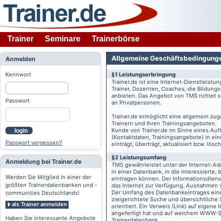
Trainer
Seminare
Trainerbörse
Allgemeine Geschäftsbedingung
Anmelden
Kennwort
§1 Leistungserbringung
Trainer.de
ist eine Internet-Dienstleistu
Trainer, Dozenten, Coaches, die Bildung
anbieten. Das Angebot von TMS richtet s
Passwort
an Privatpersonen.
Trainer.de
ermöglicht eine allgemein zug
Trainern und Ihren Trainingsangeboten.
Kunde von
Trainer.de
im Sinne eines Auftr
login
(Kontaktdaten, Trainingsangebote) in ein
Passwort vergessen?
einträgt, überträgt, aktualisiert bzw. lö
§2 Leistungsumfang
Anmeldung bei Trainer.de
TMS gewährleistet unter der Internet-A
in einer Datenbank, in die interessierte,
Werden Sie Mitglied in einer der
eintragen können. Der Informationsdien
größten Trainerdatenbanken und -
das Internet zur Verfügung. Ausnahmen s
Der Umfang des Datenbankeintrages eines 
communities Deutschlands!
zielgerichtete Suche und übersichtliche
als Trainer anmelden
orientiert. Ein Verweis (Link) auf eigene
angefertigt hat und auf welchem WWW-Serv
Haben Sie interessante Angebote
Trainerdatenbank.