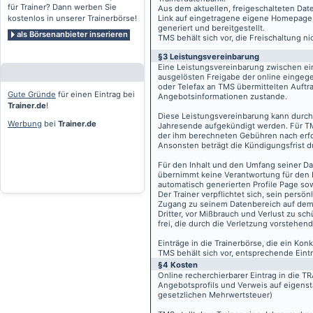
für Trainer? Dann werben Sie
Aus dem aktuellen, freigeschalteten Dat
kostenlos in unserer Trainerbörse!
Link auf eingetragene eigene Homepage, g
generiert und bereitgestellt.
als Börsenanbieter inserieren
TMS behält sich vor, die Freischaltung n
§3 Leistungsvereinbarung
Eine Leistungsvereinbarung zwischen ei
ausgelösten Freigabe der online eingeg
oder Telefax an TMS übermittelten Auftra
Gute Gründe
für einen Eintrag bei
Angebotsinformationen zustande.
Trainer.de
!
Diese Leistungsvereinbarung kann durch 
Werbung
bei
Trainer.de
Jahresende aufgekündigt werden. Für TM
der ihm berechneten Gebühren nach erfo
Ansonsten beträgt die Kündigungsfrist 
Für den Inhalt und den Umfang seiner Dat
übernimmt keine Verantwortung für den I
automatisch generierten Profile Page so
Der Trainer verpflichtet sich, sein pers
Zugang zu seinem Datenbereich auf de
Dritter, vor Mißbrauch und Verlust zu sc
frei, die durch die Verletzung vorstehend
Einträge in die Trainerbörse, die ein K
TMS behält sich vor, entsprechende Eintr
§4 Kosten
Online recherchierbarer Eintrag in die 
Angebotsprofils und Verweis auf eigenst
gesetzlichen Mehrwertsteuer)