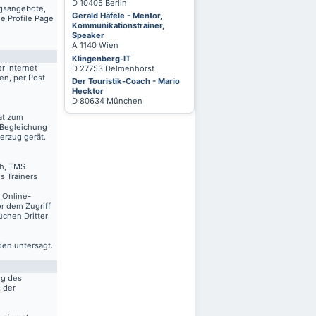
D 10405 Berlin
ngsangebote,
Gerald Häfele - Mentor,
e Profile Page
Kommunikationstrainer,
Speaker
A 1140 Wien
Klingenberg-IT
r Internet
D 27753 Delmenhorst
en, per Post
Der Touristik-Coach - Mario
Hecktor
D 80634 München
at zum
 Begleichung
erzug gerät.
ch, TMS
s Trainers
n Online-
r dem Zugriff
üchen Dritter
den untersagt.
ng des
. der