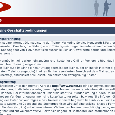
e
eine Geschäftsbedingungen
ungserbringung
e
ist eine Internet-Dienstleistung der Trainer Marketing Service Heuzeroth & Partne
 Dozenten, Coaches, die Bildungs- und Trainingsleistungen im unternehmerischen B
. Das Angebot von TMS richtet sich ausschließlich an Gewerbetreibende und Selbst
tpersonen.
e
ermöglicht eine allgemein zugängliche, kostenlose Online- Recherche über das I
 und Ihren Trainingsangeboten.
on
Trainer.de
im Sinne eines Auftraggebers ist der Trainer, der online via Internet e
aten, Trainingsangebote) in einen für ihn reservierten Bereich auf dem
Trainer.de
-
 überträgt, aktualisiert bzw. löscht. Ihm entstehen zwangsläufig Kosten.
ungsumfang
hrleistet unter der Internet-Adresse
http://www.trainer.de
eine anonyme, kosten
Datenbank, in die interessierte, berechtigte Trainer ihre Angebotsinformationen sel
n können. Der Informationsdienst
Trainer.de
steht 24 Stunden am Tag für den Online
rnet zur Verfügung. Ausnahmen sind kurze Wartungszeiten bzw. Ausfälle infolge hö
g des Datenbankeintrages eines Trainers ist nicht begrenzt. Im Hinblick auf eine e
chtete Suche und übersichtliche Suchergebnisse wird auf eine präzise, knappe For
t. Ein Verweis (Link) auf eigene Internet-Seiten des Trainers (unabhängig davon, we
gt hat und auf welchem WWW-Server sie liegen) ist Bestandteil der Informationen i
atenbank.