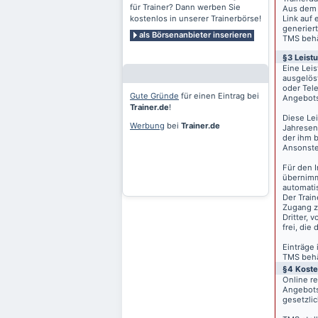
für Trainer? Dann werben Sie
Aus dem 
kostenlos in unserer Trainerbörse!
Link auf 
generiert
als Börsenanbieter inserieren
TMS behäl
§3 Leist
Eine Lei
ausgelös
oder Tele
Gute Gründe
für einen Eintrag bei
Angebots
Trainer.de
!
Diese Le
Werbung
bei
Trainer.de
Jahresen
der ihm 
Ansonste
Für den I
übernimm
automati
Der Train
Zugang z
Dritter, 
frei, die
Einträge
TMS behäl
§4 Kost
Online r
Angebots
gesetzli