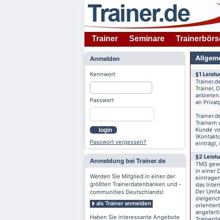
Trainer
Seminare
Trainerbörs
Allgem
Anmelden
Kennwort
§1 Leist
Trainer.d
Trainer,
anbieten
Passwort
an Priva
Trainer.d
Trainern
Kunde v
login
(Kontaktd
Passwort vergessen?
einträgt,
§2 Leist
Anmeldung bei Trainer.de
TMS gewä
in einer 
Werden Sie Mitglied in einer der
eintrage
größten Trainerdatenbanken und -
das Inte
Der Umfan
communities Deutschlands!
zielgeri
als Trainer anmelden
orientier
angeferti
Haben Sie interessante Angebote
Trainerd