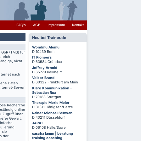
FAQ's
AGB
Impressum
Kontakt
Neu bei Trainer.de
Wondmu Alemu
D 10439 Berlin
r GbR (TMS) für
ereich
IT Pioneers
ändige, nicht
D 63584 Gründau
Jeffrey Arnold
D 65779 Kelkheim
nternet nach
Volker Brand
D 60322 Frankfurt am Main
igene Daten
Internet-Server
Klare Kommunikation -
Sebastian Rux
D 70188 Stuttgart
Therapie Merle Meier
lose Recherche
D 31311 Hänigsen/Uetze
bständig online
Rainer Michael Schwab
-Zugriff über
D 40211 Düsseldorf
herer Gewalt.
infache,
JARAT
mulierung
D 06108 Halle/Saale
r sie
sascha lamm | beratung
n der
training coaching