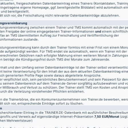
aktuellen, freigeschalteten Datenbankeintrag eines Trainers (Kontaktdaten, Traini
eingetragene eigene Homepage, ggf. bereitgestellte Bilddatei) wird automatisch ein
 und bereitgestellt.
t sich vor, die Freischaltung nicht relevanter Datenbankeinträge abzulehnen.
ungsvereinbarung
stungsvereinbarung zwischen einem Trainer und TMS kommt automatisch mit der pe
ten Freigabe der online eingegebenen Trainer-Informationen
und
einem schriftlich
fax an TMS übermittelten Auftrag zur Freischaltung und Veröffentlichung der
informationen zustande.
istungsvereinbarung kann durch den Trainer formlos mit einer Frist von einem Mon
de aufgekündigt werden. Für TMS endet sie automatisch, wenn ein Trainer mit der
berechneten Gebühren nach erfolgter Mahnung einen weiteren Monat in Zahlungsv
n beträgt die Kündigungsfrist durch TMS drei Monate zum Jahresende.
nhalt und den Umfang seiner Datenbankeinträge ist der Trainer selbst verantwortli
t keine Verantwortung für den Inhalt der aus dem aktuellen Datenbankeintrag eine
sch generierten Profile Page sowie daraus abgeleitete Ansprüche.
er verpflichtet sich, sein persönliches Benutzerkennwort und sein Passwort für de
u seinem Datenbereich auf dem
Trainer.de
-Server sorgfältig aufzubewahren und vo
vor Mißbrauch und Verlust zu schützen. Der Trainer stellt TMS von Kosten und Anspr
 durch die Verletzung vorstehender Pflichten entstehen.
 in die Trainerbörse, die ein Konkurrenzunternehmen von Trainer.de bewerben, wer
t sich vor, entsprechende Einträge sofort zu löschen.
en
echerchierbarer Eintrag in die TRAINER.DE-Datenbank mit ausführlicher Beschreibu
profils und Verweis auf eigenständige Internet-Präsentation
7,50 EUR/Monat
(zzgl
chen Mehrwertsteuer)