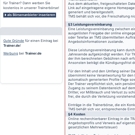
für Trainer? Dann werben Sie
Aus dem aktuellen, freigeschalteten Dat
kostenlos in unserer Trainerbörse!
Link auf eingetragene eigene Homepage, g
generiert und bereitgestellt.
als Börsenanbieter inserieren
TMS behält sich vor, die Freischaltung n
§3 Leistungsvereinbarung
Eine Leistungsvereinbarung zwischen ei
ausgelösten Freigabe der online eingeg
oder Telefax an TMS übermittelten Auftra
Gute Gründe
für einen Eintrag bei
Angebotsinformationen zustande.
Trainer.de
!
Diese Leistungsvereinbarung kann durch 
Werbung
bei
Trainer.de
Jahresende aufgekündigt werden. Für TM
der ihm berechneten Gebühren nach erfo
Ansonsten beträgt die Kündigungsfrist 
Für den Inhalt und den Umfang seiner Dat
übernimmt keine Verantwortung für den I
automatisch generierten Profile Page so
Der Trainer verpflichtet sich, sein pers
Zugang zu seinem Datenbereich auf de
Dritter, vor Mißbrauch und Verlust zu sc
frei, die durch die Verletzung vorstehend
Einträge in die Trainerbörse, die ein K
TMS behält sich vor, entsprechende Eintr
§4 Kosten
Online recherchierbarer Eintrag in die 
Angebotsprofils und Verweis auf eigenst
gesetzlichen Mehrwertsteuer)