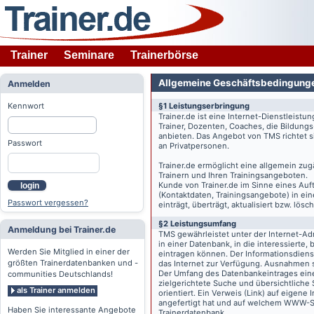
Trainer
Seminare
Trainerbörse
Allgemeine Geschäftsbedingung
Anmelden
Kennwort
§1 Leistungserbringung
Trainer.de
ist eine Internet-Dienstleistu
Trainer, Dozenten, Coaches, die Bildung
anbieten. Das Angebot von TMS richtet s
Passwort
an Privatpersonen.
Trainer.de
ermöglicht eine allgemein zug
Trainern und Ihren Trainingsangeboten.
Kunde von
Trainer.de
im Sinne eines Auftr
login
(Kontaktdaten, Trainingsangebote) in ein
Passwort vergessen?
einträgt, überträgt, aktualisiert bzw. lö
§2 Leistungsumfang
Anmeldung bei Trainer.de
TMS gewährleistet unter der Internet-A
in einer Datenbank, in die interessierte,
Werden Sie Mitglied in einer der
eintragen können. Der Informationsdien
größten Trainerdatenbanken und -
das Internet zur Verfügung. Ausnahmen s
Der Umfang des Datenbankeintrages eines 
communities Deutschlands!
zielgerichtete Suche und übersichtliche
als Trainer anmelden
orientiert. Ein Verweis (Link) auf eigene
angefertigt hat und auf welchem WWW-Serv
Haben Sie interessante Angebote
Trainerdatenbank.