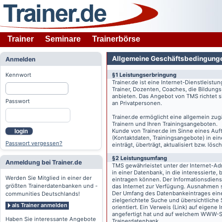
Trainer
Seminare
Trainerbörse
Allgemeine Geschäftsbedingung
Anmelden
Kennwort
§1 Leistungserbringung
Trainer.de
ist eine Internet-Dienstleistu
Trainer, Dozenten, Coaches, die Bildung
anbieten. Das Angebot von TMS richtet s
Passwort
an Privatpersonen.
Trainer.de
ermöglicht eine allgemein zug
Trainern und Ihren Trainingsangeboten.
Kunde von
Trainer.de
im Sinne eines Auftr
login
(Kontaktdaten, Trainingsangebote) in ein
Passwort vergessen?
einträgt, überträgt, aktualisiert bzw. lö
§2 Leistungsumfang
Anmeldung bei Trainer.de
TMS gewährleistet unter der Internet-A
in einer Datenbank, in die interessierte,
Werden Sie Mitglied in einer der
eintragen können. Der Informationsdien
größten Trainerdatenbanken und -
das Internet zur Verfügung. Ausnahmen s
Der Umfang des Datenbankeintrages eines 
communities Deutschlands!
zielgerichtete Suche und übersichtliche
als Trainer anmelden
orientiert. Ein Verweis (Link) auf eigene
angefertigt hat und auf welchem WWW-Serv
Haben Sie interessante Angebote
Trainerdatenbank.