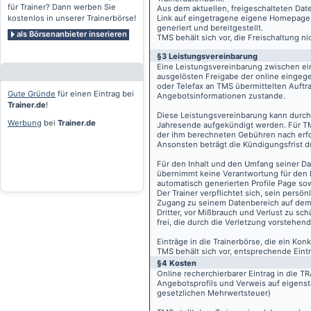
für Trainer? Dann werben Sie
Aus dem aktuellen, freigeschalteten Dat
kostenlos in unserer Trainerbörse!
Link auf eingetragene eigene Homepage, g
generiert und bereitgestellt.
als Börsenanbieter inserieren
TMS behält sich vor, die Freischaltung n
§3 Leistungsvereinbarung
Eine Leistungsvereinbarung zwischen ei
ausgelösten Freigabe der online eingeg
oder Telefax an TMS übermittelten Auftra
Gute Gründe
für einen Eintrag bei
Angebotsinformationen zustande.
Trainer.de
!
Diese Leistungsvereinbarung kann durch 
Werbung
bei
Trainer.de
Jahresende aufgekündigt werden. Für TM
der ihm berechneten Gebühren nach erfo
Ansonsten beträgt die Kündigungsfrist 
Für den Inhalt und den Umfang seiner Dat
übernimmt keine Verantwortung für den I
automatisch generierten Profile Page so
Der Trainer verpflichtet sich, sein pers
Zugang zu seinem Datenbereich auf de
Dritter, vor Mißbrauch und Verlust zu sc
frei, die durch die Verletzung vorstehend
Einträge in die Trainerbörse, die ein K
TMS behält sich vor, entsprechende Eintr
§4 Kosten
Online recherchierbarer Eintrag in die 
Angebotsprofils und Verweis auf eigenst
gesetzlichen Mehrwertsteuer)