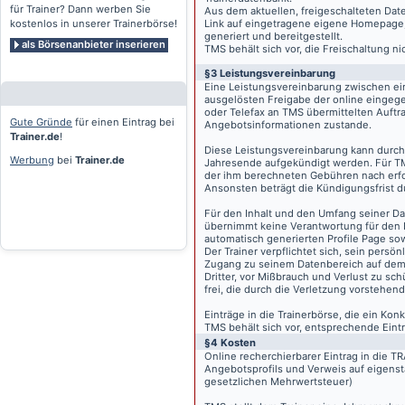
für Trainer? Dann werben Sie
Aus dem aktuellen, freigeschalteten Dat
kostenlos in unserer Trainerbörse!
Link auf eingetragene eigene Homepage, g
generiert und bereitgestellt.
als Börsenanbieter inserieren
TMS behält sich vor, die Freischaltung n
§3 Leistungsvereinbarung
Eine Leistungsvereinbarung zwischen ei
ausgelösten Freigabe der online eingeg
oder Telefax an TMS übermittelten Auftra
Gute Gründe
für einen Eintrag bei
Angebotsinformationen zustande.
Trainer.de
!
Diese Leistungsvereinbarung kann durch 
Werbung
bei
Trainer.de
Jahresende aufgekündigt werden. Für TM
der ihm berechneten Gebühren nach erfo
Ansonsten beträgt die Kündigungsfrist 
Für den Inhalt und den Umfang seiner Dat
übernimmt keine Verantwortung für den I
automatisch generierten Profile Page so
Der Trainer verpflichtet sich, sein pers
Zugang zu seinem Datenbereich auf de
Dritter, vor Mißbrauch und Verlust zu sc
frei, die durch die Verletzung vorstehend
Einträge in die Trainerbörse, die ein K
TMS behält sich vor, entsprechende Eintr
§4 Kosten
Online recherchierbarer Eintrag in die 
Angebotsprofils und Verweis auf eigenst
gesetzlichen Mehrwertsteuer)