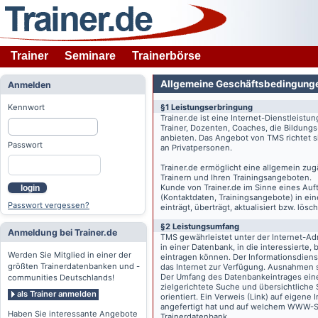
Trainer
Seminare
Trainerbörse
Allgemeine Geschäftsbedingung
Anmelden
Kennwort
§1 Leistungserbringung
Trainer.de
ist eine Internet-Dienstleistu
Trainer, Dozenten, Coaches, die Bildung
anbieten. Das Angebot von TMS richtet s
Passwort
an Privatpersonen.
Trainer.de
ermöglicht eine allgemein zug
Trainern und Ihren Trainingsangeboten.
Kunde von
Trainer.de
im Sinne eines Auftr
login
(Kontaktdaten, Trainingsangebote) in ein
Passwort vergessen?
einträgt, überträgt, aktualisiert bzw. lö
§2 Leistungsumfang
Anmeldung bei Trainer.de
TMS gewährleistet unter der Internet-A
in einer Datenbank, in die interessierte,
Werden Sie Mitglied in einer der
eintragen können. Der Informationsdien
größten Trainerdatenbanken und -
das Internet zur Verfügung. Ausnahmen s
Der Umfang des Datenbankeintrages eines 
communities Deutschlands!
zielgerichtete Suche und übersichtliche
als Trainer anmelden
orientiert. Ein Verweis (Link) auf eigene
angefertigt hat und auf welchem WWW-Serv
Haben Sie interessante Angebote
Trainerdatenbank.