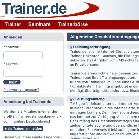
Trainer
Seminare
Trainerbörse
Allgemeine Geschäftsbedingung
Anmelden
Kennwort
§1 Leistungserbringung
Trainer.de
ist eine Internet-Dienstleistu
Trainer, Dozenten, Coaches, die Bildung
anbieten. Das Angebot von TMS richtet s
Passwort
an Privatpersonen.
Trainer.de
ermöglicht eine allgemein zug
Trainern und Ihren Trainingsangeboten.
Kunde von
Trainer.de
im Sinne eines Auftr
login
(Kontaktdaten, Trainingsangebote) in ein
Passwort vergessen?
einträgt, überträgt, aktualisiert bzw. lö
§2 Leistungsumfang
Anmeldung bei Trainer.de
TMS gewährleistet unter der Internet-A
in einer Datenbank, in die interessierte,
Werden Sie Mitglied in einer der
eintragen können. Der Informationsdien
größten Trainerdatenbanken und -
das Internet zur Verfügung. Ausnahmen s
Der Umfang des Datenbankeintrages eines 
communities Deutschlands!
zielgerichtete Suche und übersichtliche
als Trainer anmelden
orientiert. Ein Verweis (Link) auf eigene
angefertigt hat und auf welchem WWW-Serv
Haben Sie interessante Angebote
Trainerdatenbank.