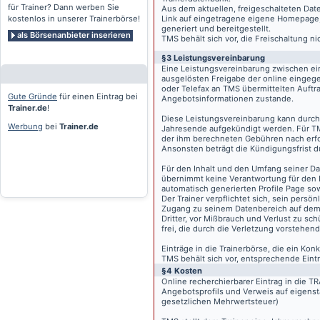
für Trainer? Dann werben Sie
Aus dem aktuellen, freigeschalteten Dat
kostenlos in unserer Trainerbörse!
Link auf eingetragene eigene Homepage, g
generiert und bereitgestellt.
als Börsenanbieter inserieren
TMS behält sich vor, die Freischaltung n
§3 Leistungsvereinbarung
Eine Leistungsvereinbarung zwischen ei
ausgelösten Freigabe der online eingeg
oder Telefax an TMS übermittelten Auftra
Gute Gründe
für einen Eintrag bei
Angebotsinformationen zustande.
Trainer.de
!
Diese Leistungsvereinbarung kann durch 
Werbung
bei
Trainer.de
Jahresende aufgekündigt werden. Für TM
der ihm berechneten Gebühren nach erfo
Ansonsten beträgt die Kündigungsfrist 
Für den Inhalt und den Umfang seiner Dat
übernimmt keine Verantwortung für den I
automatisch generierten Profile Page so
Der Trainer verpflichtet sich, sein pers
Zugang zu seinem Datenbereich auf de
Dritter, vor Mißbrauch und Verlust zu sc
frei, die durch die Verletzung vorstehend
Einträge in die Trainerbörse, die ein K
TMS behält sich vor, entsprechende Eintr
§4 Kosten
Online recherchierbarer Eintrag in die 
Angebotsprofils und Verweis auf eigenst
gesetzlichen Mehrwertsteuer)