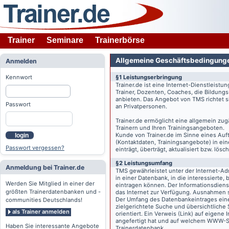
Trainer
Seminare
Trainerbörse
Allgemeine Geschäftsbedingung
Anmelden
Kennwort
§1 Leistungserbringung
Trainer.de
ist eine Internet-Dienstleistu
Trainer, Dozenten, Coaches, die Bildung
anbieten. Das Angebot von TMS richtet s
Passwort
an Privatpersonen.
Trainer.de
ermöglicht eine allgemein zug
Trainern und Ihren Trainingsangeboten.
Kunde von
Trainer.de
im Sinne eines Auftr
login
(Kontaktdaten, Trainingsangebote) in ein
Passwort vergessen?
einträgt, überträgt, aktualisiert bzw. lö
§2 Leistungsumfang
Anmeldung bei Trainer.de
TMS gewährleistet unter der Internet-A
in einer Datenbank, in die interessierte,
Werden Sie Mitglied in einer der
eintragen können. Der Informationsdien
größten Trainerdatenbanken und -
das Internet zur Verfügung. Ausnahmen s
Der Umfang des Datenbankeintrages eines 
communities Deutschlands!
zielgerichtete Suche und übersichtliche
als Trainer anmelden
orientiert. Ein Verweis (Link) auf eigene
angefertigt hat und auf welchem WWW-Serv
Haben Sie interessante Angebote
Trainerdatenbank.