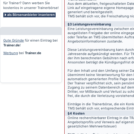
für Trainer? Dann werben Sie
Aus dem aktuellen, freigeschalteten Dat
kostenlos in unserer Trainerbörse!
Link auf eingetragene eigene Homepage, g
generiert und bereitgestellt.
als Börsenanbieter inserieren
TMS behält sich vor, die Freischaltung n
§3 Leistungsvereinbarung
Eine Leistungsvereinbarung zwischen ei
ausgelösten Freigabe der online eingeg
oder Telefax an TMS übermittelten Auftra
Gute Gründe
für einen Eintrag bei
Angebotsinformationen zustande.
Trainer.de
!
Diese Leistungsvereinbarung kann durch 
Werbung
bei
Trainer.de
Jahresende aufgekündigt werden. Für TM
der ihm berechneten Gebühren nach erfo
Ansonsten beträgt die Kündigungsfrist 
Für den Inhalt und den Umfang seiner Dat
übernimmt keine Verantwortung für den I
automatisch generierten Profile Page so
Der Trainer verpflichtet sich, sein pers
Zugang zu seinem Datenbereich auf de
Dritter, vor Mißbrauch und Verlust zu sc
frei, die durch die Verletzung vorstehend
Einträge in die Trainerbörse, die ein K
TMS behält sich vor, entsprechende Eintr
§4 Kosten
Online recherchierbarer Eintrag in die 
Angebotsprofils und Verweis auf eigenst
gesetzlichen Mehrwertsteuer)