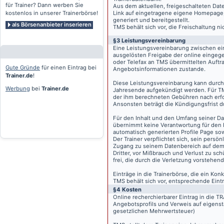
für Trainer? Dann werben Sie
Aus dem aktuellen, freigeschalteten Dat
kostenlos in unserer Trainerbörse!
Link auf eingetragene eigene Homepage, g
generiert und bereitgestellt.
als Börsenanbieter inserieren
TMS behält sich vor, die Freischaltung n
§3 Leistungsvereinbarung
Eine Leistungsvereinbarung zwischen ei
ausgelösten Freigabe der online eingeg
oder Telefax an TMS übermittelten Auftra
Gute Gründe
für einen Eintrag bei
Angebotsinformationen zustande.
Trainer.de
!
Diese Leistungsvereinbarung kann durch 
Werbung
bei
Trainer.de
Jahresende aufgekündigt werden. Für TM
der ihm berechneten Gebühren nach erfo
Ansonsten beträgt die Kündigungsfrist 
Für den Inhalt und den Umfang seiner Dat
übernimmt keine Verantwortung für den I
automatisch generierten Profile Page so
Der Trainer verpflichtet sich, sein pers
Zugang zu seinem Datenbereich auf de
Dritter, vor Mißbrauch und Verlust zu sc
frei, die durch die Verletzung vorstehend
Einträge in die Trainerbörse, die ein K
TMS behält sich vor, entsprechende Eintr
§4 Kosten
Online recherchierbarer Eintrag in die 
Angebotsprofils und Verweis auf eigenst
gesetzlichen Mehrwertsteuer)