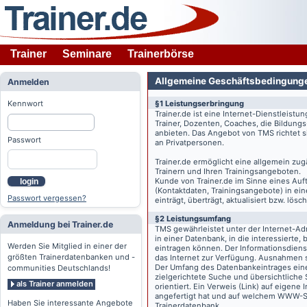
Trainer
Seminare
Trainerbörse
Allgemeine Geschäftsbedingung
Anmelden
Kennwort
§1 Leistungserbringung
Trainer.de
ist eine Internet-Dienstleistu
Trainer, Dozenten, Coaches, die Bildung
anbieten. Das Angebot von TMS richtet s
Passwort
an Privatpersonen.
Trainer.de
ermöglicht eine allgemein zug
Trainern und Ihren Trainingsangeboten.
Kunde von
Trainer.de
im Sinne eines Auftr
login
(Kontaktdaten, Trainingsangebote) in ein
Passwort vergessen?
einträgt, überträgt, aktualisiert bzw. lö
§2 Leistungsumfang
Anmeldung bei Trainer.de
TMS gewährleistet unter der Internet-A
in einer Datenbank, in die interessierte,
Werden Sie Mitglied in einer der
eintragen können. Der Informationsdien
größten Trainerdatenbanken und -
das Internet zur Verfügung. Ausnahmen s
Der Umfang des Datenbankeintrages eines 
communities Deutschlands!
zielgerichtete Suche und übersichtliche
als Trainer anmelden
orientiert. Ein Verweis (Link) auf eigene
angefertigt hat und auf welchem WWW-Serv
Haben Sie interessante Angebote
Trainerdatenbank.