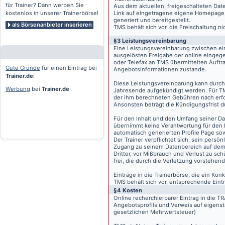
für Trainer? Dann werben Sie
Aus dem aktuellen, freigeschalteten Dat
kostenlos in unserer Trainerbörse!
Link auf eingetragene eigene Homepage, g
generiert und bereitgestellt.
als Börsenanbieter inserieren
TMS behält sich vor, die Freischaltung n
§3 Leistungsvereinbarung
Eine Leistungsvereinbarung zwischen ei
ausgelösten Freigabe der online eingeg
oder Telefax an TMS übermittelten Auftra
Gute Gründe
für einen Eintrag bei
Angebotsinformationen zustande.
Trainer.de
!
Diese Leistungsvereinbarung kann durch 
Werbung
bei
Trainer.de
Jahresende aufgekündigt werden. Für TM
der ihm berechneten Gebühren nach erfo
Ansonsten beträgt die Kündigungsfrist 
Für den Inhalt und den Umfang seiner Dat
übernimmt keine Verantwortung für den I
automatisch generierten Profile Page so
Der Trainer verpflichtet sich, sein pers
Zugang zu seinem Datenbereich auf de
Dritter, vor Mißbrauch und Verlust zu sc
frei, die durch die Verletzung vorstehend
Einträge in die Trainerbörse, die ein K
TMS behält sich vor, entsprechende Eintr
§4 Kosten
Online recherchierbarer Eintrag in die 
Angebotsprofils und Verweis auf eigenst
gesetzlichen Mehrwertsteuer)