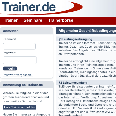
Trainer
Seminare
Trainerbörse
Allgemeine Geschäftsbedingung
Anmelden
Kennwort
§1 Leistungserbringung
Trainer.de
ist eine Internet-Dienstleistu
Trainer, Dozenten, Coaches, die Bildung
anbieten. Das Angebot von TMS richtet s
Passwort
an Privatpersonen.
Trainer.de
ermöglicht eine allgemein zug
Trainern und Ihren Trainingsangeboten.
Kunde von
Trainer.de
im Sinne eines Auftr
login
(Kontaktdaten, Trainingsangebote) in ein
Passwort vergessen?
einträgt, überträgt, aktualisiert bzw. lö
§2 Leistungsumfang
Anmeldung bei Trainer.de
TMS gewährleistet unter der Internet-A
in einer Datenbank, in die interessierte,
Werden Sie Mitglied in einer der
eintragen können. Der Informationsdien
größten Trainerdatenbanken und -
das Internet zur Verfügung. Ausnahmen s
Der Umfang des Datenbankeintrages eines 
communities Deutschlands!
zielgerichtete Suche und übersichtliche
als Trainer anmelden
orientiert. Ein Verweis (Link) auf eigene
angefertigt hat und auf welchem WWW-Serv
Haben Sie interessante Angebote
Trainerdatenbank.