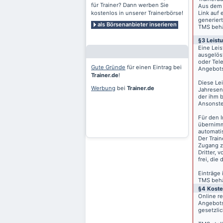
für Trainer? Dann werben Sie
Aus dem 
kostenlos in unserer Trainerbörse!
Link auf 
generiert
als Börsenanbieter inserieren
TMS behäl
§3 Leist
Eine Lei
ausgelös
oder Tele
Gute Gründe
für einen Eintrag bei
Angebots
Trainer.de
!
Diese Le
Werbung
bei
Trainer.de
Jahresen
der ihm 
Ansonste
Für den I
übernimm
automati
Der Train
Zugang z
Dritter, 
frei, die
Einträge
TMS behäl
§4 Kost
Online r
Angebots
gesetzli