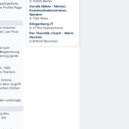
D 10405 Berlin
ngsangebote,
Gerald Häfele - Mentor,
e Profile Page
Kommunikationstrainer,
Speaker
A 1140 Wien
Klingenberg-IT
r Internet
D 27753 Delmenhorst
en, per Post
Der Touristik-Coach - Mario
Hecktor
D 80634 München
at zum
 Begleichung
erzug gerät.
ch, TMS
s Trainers
n Online-
r dem Zugriff
üchen Dritter
den untersagt.
ng des
. der