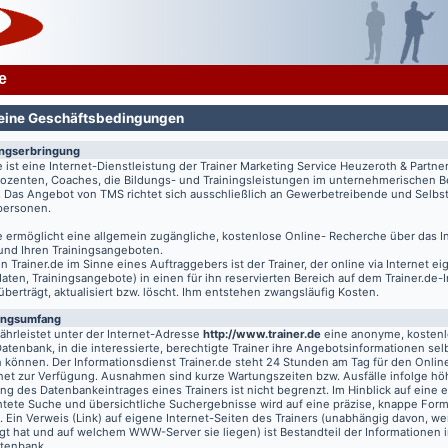
e
eine Geschäftsbedingungen
ungserbringung
e
ist eine Internet-Dienstleistung der Trainer Marketing Service Heuzeroth & Partne
 Dozenten, Coaches, die Bildungs- und Trainingsleistungen im unternehmerischen B
. Das Angebot von TMS richtet sich ausschließlich an Gewerbetreibende und Selbst
tpersonen.
e
ermöglicht eine allgemein zugängliche, kostenlose Online- Recherche über das I
 und Ihren Trainingsangeboten.
on
Trainer.de
im Sinne eines Auftraggebers ist der Trainer, der online via Internet e
aten, Trainingsangebote) in einen für ihn reservierten Bereich auf dem
Trainer.de
-
 überträgt, aktualisiert bzw. löscht. Ihm entstehen zwangsläufig Kosten.
ungsumfang
hrleistet unter der Internet-Adresse
http://www.trainer.de
eine anonyme, kosten
Datenbank, in die interessierte, berechtigte Trainer ihre Angebotsinformationen sel
n können. Der Informationsdienst
Trainer.de
steht 24 Stunden am Tag für den Online
rnet zur Verfügung. Ausnahmen sind kurze Wartungszeiten bzw. Ausfälle infolge hö
g des Datenbankeintrages eines Trainers ist nicht begrenzt. Im Hinblick auf eine e
chtete Suche und übersichtliche Suchergebnisse wird auf eine präzise, knappe For
t. Ein Verweis (Link) auf eigene Internet-Seiten des Trainers (unabhängig davon, we
gt hat und auf welchem WWW-Server sie liegen) ist Bestandteil der Informationen i
atenbank.