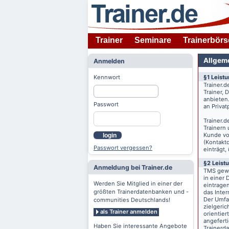
Trainer
Seminare
Trainerbörs
Allgem
Anmelden
Kennwort
§1 Leist
Trainer.d
Trainer,
anbieten
Passwort
an Priva
Trainer.d
Trainern
Kunde v
login
(Kontaktd
Passwort vergessen?
einträgt,
§2 Leist
Anmeldung bei Trainer.de
TMS gewä
in einer 
Werden Sie Mitglied in einer der
eintrage
größten Trainerdatenbanken und -
das Inte
Der Umfan
communities Deutschlands!
zielgeri
als Trainer anmelden
orientier
angeferti
Haben Sie interessante Angebote
Trainerd