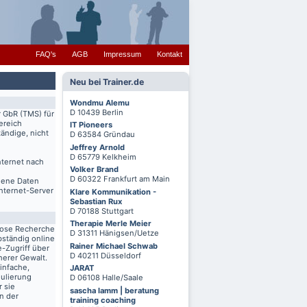
FAQ's
AGB
Impressum
Kontakt
Neu bei Trainer.de
Wondmu Alemu
D 10439 Berlin
r GbR (TMS) für
ereich
IT Pioneers
ändige, nicht
D 63584 Gründau
Jeffrey Arnold
D 65779 Kelkheim
nternet nach
Volker Brand
D 60322 Frankfurt am Main
igene Daten
Internet-Server
Klare Kommunikation -
Sebastian Rux
D 70188 Stuttgart
Therapie Merle Meier
lose Recherche
D 31311 Hänigsen/Uetze
bständig online
Rainer Michael Schwab
-Zugriff über
D 40211 Düsseldorf
herer Gewalt.
infache,
JARAT
mulierung
D 06108 Halle/Saale
r sie
sascha lamm | beratung
n der
training coaching