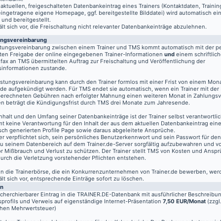
aktuellen, freigeschalteten Datenbankeintrag eines Trainers (Kontaktdaten, Traini
eingetragene eigene Homepage, ggf. bereitgestellte Bilddatei) wird automatisch ein
 und bereitgestellt.
t sich vor, die Freischaltung nicht relevanter Datenbankeinträge abzulehnen.
ungsvereinbarung
stungsvereinbarung zwischen einem Trainer und TMS kommt automatisch mit der pe
ten Freigabe der online eingegebenen Trainer-Informationen
und
einem schriftlich
fax an TMS übermittelten Auftrag zur Freischaltung und Veröffentlichung der
informationen zustande.
istungsvereinbarung kann durch den Trainer formlos mit einer Frist von einem Mon
de aufgekündigt werden. Für TMS endet sie automatisch, wenn ein Trainer mit der
berechneten Gebühren nach erfolgter Mahnung einen weiteren Monat in Zahlungsv
n beträgt die Kündigungsfrist durch TMS drei Monate zum Jahresende.
nhalt und den Umfang seiner Datenbankeinträge ist der Trainer selbst verantwortli
t keine Verantwortung für den Inhalt der aus dem aktuellen Datenbankeintrag eine
sch generierten Profile Page sowie daraus abgeleitete Ansprüche.
er verpflichtet sich, sein persönliches Benutzerkennwort und sein Passwort für de
u seinem Datenbereich auf dem
Trainer.de
-Server sorgfältig aufzubewahren und vo
vor Mißbrauch und Verlust zu schützen. Der Trainer stellt TMS von Kosten und Anspr
 durch die Verletzung vorstehender Pflichten entstehen.
 in die Trainerbörse, die ein Konkurrenzunternehmen von Trainer.de bewerben, wer
t sich vor, entsprechende Einträge sofort zu löschen.
en
echerchierbarer Eintrag in die TRAINER.DE-Datenbank mit ausführlicher Beschreibu
profils und Verweis auf eigenständige Internet-Präsentation
7,50 EUR/Monat
(zzgl
chen Mehrwertsteuer)