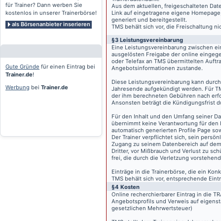
für Trainer? Dann werben Sie
Aus dem aktuellen, freigeschalteten Dat
kostenlos in unserer Trainerbörse!
Link auf eingetragene eigene Homepage, g
generiert und bereitgestellt.
als Börsenanbieter inserieren
TMS behält sich vor, die Freischaltung n
§3 Leistungsvereinbarung
Eine Leistungsvereinbarung zwischen ei
ausgelösten Freigabe der online eingeg
oder Telefax an TMS übermittelten Auftra
Gute Gründe
für einen Eintrag bei
Angebotsinformationen zustande.
Trainer.de
!
Diese Leistungsvereinbarung kann durch 
Werbung
bei
Trainer.de
Jahresende aufgekündigt werden. Für TM
der ihm berechneten Gebühren nach erfo
Ansonsten beträgt die Kündigungsfrist 
Für den Inhalt und den Umfang seiner Dat
übernimmt keine Verantwortung für den I
automatisch generierten Profile Page so
Der Trainer verpflichtet sich, sein pers
Zugang zu seinem Datenbereich auf de
Dritter, vor Mißbrauch und Verlust zu sc
frei, die durch die Verletzung vorstehend
Einträge in die Trainerbörse, die ein K
TMS behält sich vor, entsprechende Eintr
§4 Kosten
Online recherchierbarer Eintrag in die 
Angebotsprofils und Verweis auf eigenst
gesetzlichen Mehrwertsteuer)