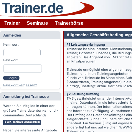
Trainer
Seminare
Trainerbörse
Allgemeine Geschäftsbedingung
Anmelden
Kennwort
§1 Leistungserbringung
Trainer.de
ist eine Internet-Dienstleistu
Trainer, Dozenten, Coaches, die Bildung
anbieten. Das Angebot von TMS richtet s
Passwort
an Privatpersonen.
Trainer.de
ermöglicht eine allgemein zug
Trainern und Ihren Trainingsangeboten.
Kunde von
Trainer.de
im Sinne eines Auftr
login
(Kontaktdaten, Trainingsangebote) in ein
Passwort vergessen?
einträgt, überträgt, aktualisiert bzw. lö
§2 Leistungsumfang
Anmeldung bei Trainer.de
TMS gewährleistet unter der Internet-A
in einer Datenbank, in die interessierte,
Werden Sie Mitglied in einer der
eintragen können. Der Informationsdien
größten Trainerdatenbanken und -
das Internet zur Verfügung. Ausnahmen s
Der Umfang des Datenbankeintrages eines 
communities Deutschlands!
zielgerichtete Suche und übersichtliche
als Trainer anmelden
orientiert. Ein Verweis (Link) auf eigene
angefertigt hat und auf welchem WWW-Serv
Haben Sie interessante Angebote
Trainerdatenbank.