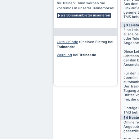
für Trainer? Dann werben Sie
Aus dem 
kostenlos in unserer Trainerbörse!
Link auf 
generiert
als Börsenanbieter inserieren
TMS behäl
§3 Leist
Eine Lei
ausgelös
oder Tele
Gute Gründe
für einen Eintrag bei
Angebots
Trainer.de
!
Diese Le
Werbung
bei
Trainer.de
Jahresen
der ihm 
Ansonste
Für den I
übernimm
automati
Der Train
Zugang z
Dritter, 
frei, die
Einträge
TMS behäl
§4 Kost
Online r
Angebots
gesetzli