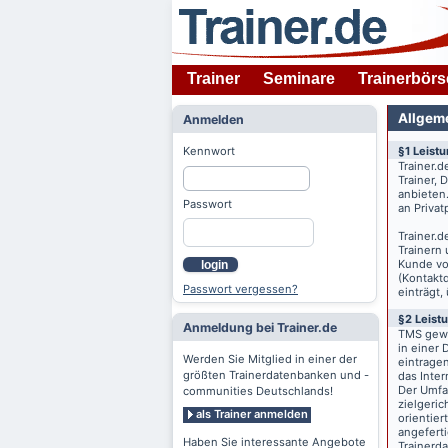
Trainer
Seminare
Trainerbörs
Allgem
Anmelden
Kennwort
§1 Leist
Trainer.d
Trainer,
anbieten
Passwort
an Priva
Trainer.d
Trainern
Kunde v
login
(Kontaktd
Passwort vergessen?
einträgt,
§2 Leist
Anmeldung bei Trainer.de
TMS gewä
in einer 
Werden Sie Mitglied in einer der
eintrage
größten Trainerdatenbanken und -
das Inte
Der Umfan
communities Deutschlands!
zielgeri
als Trainer anmelden
orientier
angeferti
Haben Sie interessante Angebote
Trainerd