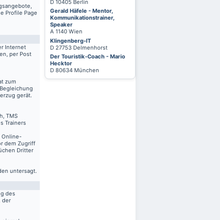
D 10405 Berlin
ngsangebote,
Gerald Häfele - Mentor,
e Profile Page
Kommunikationstrainer,
Speaker
A 1140 Wien
Klingenberg-IT
r Internet
D 27753 Delmenhorst
en, per Post
Der Touristik-Coach - Mario
Hecktor
D 80634 München
at zum
 Begleichung
erzug gerät.
ch, TMS
s Trainers
n Online-
r dem Zugriff
üchen Dritter
den untersagt.
ng des
. der