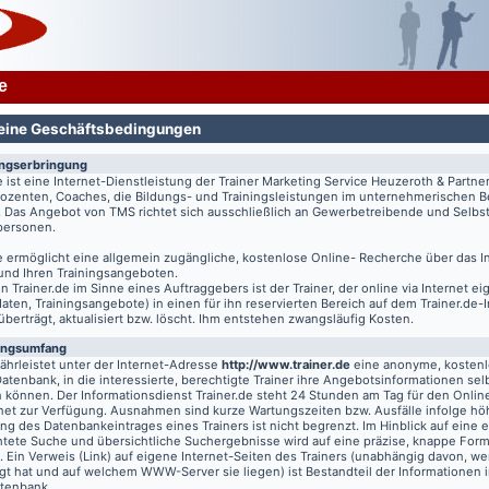
e
eine Geschäftsbedingungen
ungserbringung
e
ist eine Internet-Dienstleistung der Trainer Marketing Service Heuzeroth & Partne
 Dozenten, Coaches, die Bildungs- und Trainingsleistungen im unternehmerischen B
. Das Angebot von TMS richtet sich ausschließlich an Gewerbetreibende und Selbst
tpersonen.
e
ermöglicht eine allgemein zugängliche, kostenlose Online- Recherche über das I
 und Ihren Trainingsangeboten.
on
Trainer.de
im Sinne eines Auftraggebers ist der Trainer, der online via Internet e
aten, Trainingsangebote) in einen für ihn reservierten Bereich auf dem
Trainer.de
-
 überträgt, aktualisiert bzw. löscht. Ihm entstehen zwangsläufig Kosten.
ungsumfang
hrleistet unter der Internet-Adresse
http://www.trainer.de
eine anonyme, kosten
Datenbank, in die interessierte, berechtigte Trainer ihre Angebotsinformationen sel
n können. Der Informationsdienst
Trainer.de
steht 24 Stunden am Tag für den Online
rnet zur Verfügung. Ausnahmen sind kurze Wartungszeiten bzw. Ausfälle infolge hö
g des Datenbankeintrages eines Trainers ist nicht begrenzt. Im Hinblick auf eine e
chtete Suche und übersichtliche Suchergebnisse wird auf eine präzise, knappe For
t. Ein Verweis (Link) auf eigene Internet-Seiten des Trainers (unabhängig davon, we
gt hat und auf welchem WWW-Server sie liegen) ist Bestandteil der Informationen i
atenbank.