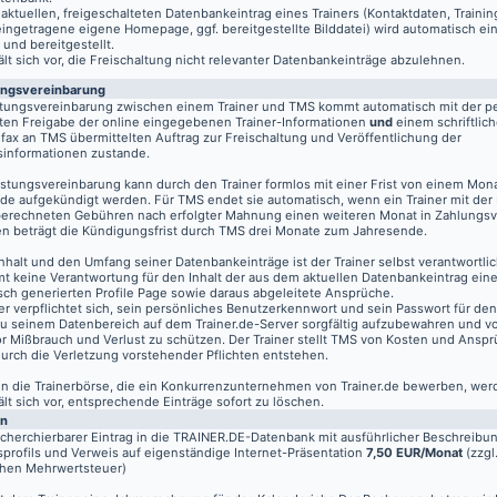
aktuellen, freigeschalteten Datenbankeintrag eines Trainers (Kontaktdaten, Traini
eingetragene eigene Homepage, ggf. bereitgestellte Bilddatei) wird automatisch ein
 und bereitgestellt.
t sich vor, die Freischaltung nicht relevanter Datenbankeinträge abzulehnen.
ungsvereinbarung
stungsvereinbarung zwischen einem Trainer und TMS kommt automatisch mit der pe
ten Freigabe der online eingegebenen Trainer-Informationen
und
einem schriftlich
fax an TMS übermittelten Auftrag zur Freischaltung und Veröffentlichung der
informationen zustande.
istungsvereinbarung kann durch den Trainer formlos mit einer Frist von einem Mon
de aufgekündigt werden. Für TMS endet sie automatisch, wenn ein Trainer mit der
berechneten Gebühren nach erfolgter Mahnung einen weiteren Monat in Zahlungsv
n beträgt die Kündigungsfrist durch TMS drei Monate zum Jahresende.
nhalt und den Umfang seiner Datenbankeinträge ist der Trainer selbst verantwortli
t keine Verantwortung für den Inhalt der aus dem aktuellen Datenbankeintrag eine
sch generierten Profile Page sowie daraus abgeleitete Ansprüche.
er verpflichtet sich, sein persönliches Benutzerkennwort und sein Passwort für de
u seinem Datenbereich auf dem
Trainer.de
-Server sorgfältig aufzubewahren und vo
vor Mißbrauch und Verlust zu schützen. Der Trainer stellt TMS von Kosten und Anspr
 durch die Verletzung vorstehender Pflichten entstehen.
 in die Trainerbörse, die ein Konkurrenzunternehmen von Trainer.de bewerben, wer
t sich vor, entsprechende Einträge sofort zu löschen.
en
echerchierbarer Eintrag in die TRAINER.DE-Datenbank mit ausführlicher Beschreibu
profils und Verweis auf eigenständige Internet-Präsentation
7,50 EUR/Monat
(zzgl
chen Mehrwertsteuer)