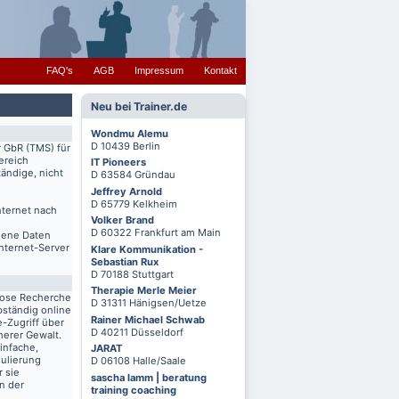
FAQ's
AGB
Impressum
Kontakt
Neu bei Trainer.de
Wondmu Alemu
D 10439 Berlin
r GbR (TMS) für
ereich
IT Pioneers
ändige, nicht
D 63584 Gründau
Jeffrey Arnold
D 65779 Kelkheim
nternet nach
Volker Brand
D 60322 Frankfurt am Main
igene Daten
Internet-Server
Klare Kommunikation -
Sebastian Rux
D 70188 Stuttgart
Therapie Merle Meier
lose Recherche
D 31311 Hänigsen/Uetze
bständig online
Rainer Michael Schwab
-Zugriff über
D 40211 Düsseldorf
herer Gewalt.
infache,
JARAT
mulierung
D 06108 Halle/Saale
r sie
sascha lamm | beratung
n der
training coaching